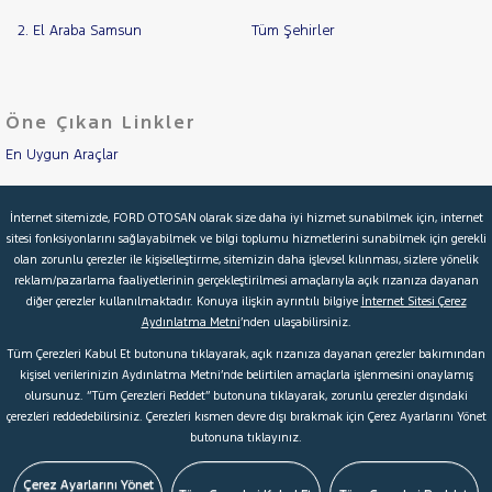
TOWNSTAR
2. El Araba Samsun
Tüm Şehirler
OPEL
RAMA
YAP
PEUGEOT
RENAULT
Öne Çıkan Linkler
SEAT
En Uygun Araçlar
SKODA
Aracımı Değerle
SSANGYONG
İnternet sitemizde, FORD OTOSAN olarak size daha iyi hizmet sunabilmek için, internet
SUBARU
sitesi fonksiyonlarını sağlayabilmek ve bilgi toplumu hizmetlerini sunabilmek için gerekli
İkinci El Garanti
olan zorunlu çerezler ile kişiselleştirme, sitemizin daha işlevsel kılınması, sizlere yönelik
TESLA
reklam/pazarlama faaliyetlerinin gerçekleştirilmesi amaçlarıyla açık rızanıza dayanan
Kampanyalar
diğer çerezler kullanılmaktadır. Konuya ilişkin ayrıntılı bilgiye
İnternet Sitesi Çerez
TOGG
Aydınlatma Metni
’nden ulaşabilirsiniz.
Kredi Hesaplama & Başvuru
TOYOTA
Tüm Çerezleri Kabul Et butonuna tıklayarak, açık rızanıza dayanan çerezler bakımından
TRAKTÖR
kişisel verilerinizin Aydınlatma Metni’nde belirtilen amaçlarla işlenmesini onaylamış
olursunuz. “Tüm Çerezleri Reddet” butonuna tıklayarak, zorunlu çerezler dışındaki
VOLKSWAGEN
© 2026 Ford Türkiye
Ford Kurumsal
Hakkımızda
çerezleri reddedebilirsiniz. Çerezleri kısmen devre dışı bırakmak için Çerez Ayarlarını Yönet
VOLVO
butonuna tıklayınız.
Şartlar & Kişisel Verilerin Korunması
S.S.S.
Faydalı Bağlantılar
Çerez Tercihleri
Çerez Ayarlarını Yönet