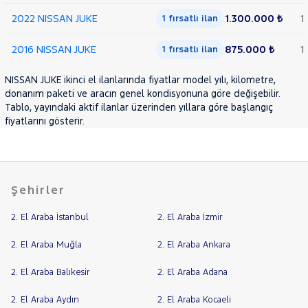
LANCIA
Cinsleri
2022 NISSAN JUKE
1.300.000 ₺
1
Kasa
1 fırsatlı ilan
MAN
MERCEDES-
2016 NISSAN JUKE
875.000 ₺
1
1 fırsatlı ilan
Tipi
Aktarma
BENZ
MINI
NISSAN JUKE ikinci el ilanlarında fiyatlar model yılı, kilometre,
Türü
MITSUBISHI
donanım paketi ve aracın genel kondisyonuna göre değişebilir.
Garanti
Tablo, yayındaki aktif ilanlar üzerinden yıllara göre başlangıç
Kampanya
MOTORSIKLET
fiyatlarını gösterir.
NISSAN
ve
Boya
JUKE
Fırsatlar
1.0
Değişen
DIG-T
Şehirler
İlan
TEKNA
Parça
DCT
2. El Araba İstanbul
2. El Araba İzmir
No
1.5
DCI
2. El Araba Muğla
2. El Araba Ankara
SKY
PACK
2. El Araba Balıkesir
2. El Araba Adana
QASHQAI
2. El Araba Aydın
2. El Araba Kocaeli