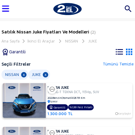
Satılık Nissan Juke Fiyatları Ve Modelleri
(2)
Ana Sayfa
İkinci El Araçlar
NISSAN
JUKE
Garantili
Seçili Filtreler
Tümünü Temizle
Marka
NISSAN
JUKE
x
x
NISSAN JUKE
Tüm
,
,
1.0 DIG-T TEKNA DCT
113Hp
SUV
Araçlar
2022
Benzin
Otomatik
128.791 Km
İzmir
AUDI
%1,99 Faiz Fırsatı
Garantili
BMC
1.300.000 TL
Karşılaştır
BMW
BYD
NISSAN JUKE