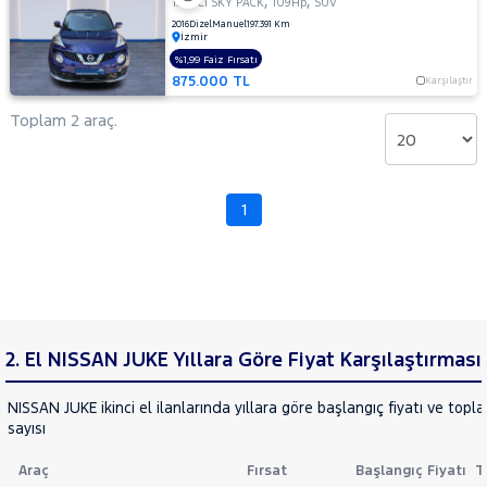
,
,
1.5 DCI SKY PACK
109Hp
SUV
CHERY
2016
Dizel
Manuel
197.391 Km
İzmir
CITROEN
%1,99 Faiz Fırsatı
Fiyat
CUPRA
875.000 TL
Karşılaştır
Model
DACIA
Aralığı
Toplam 2 araç.
DAIHATSU
Yılı
FIAT
Km
Aralığı
FORD
1
Aralığı
Foton
Şehir
HONDA
HYUNDAI
Bayi
ISUZU
Yakıt
2. El NISSAN JUKE Yıllara Göre Fiyat Karşılaştırması
Iveco
Türü
Vites
Jaecoo
NISSAN JUKE ikinci el ilanlarında yıllara göre başlangıç fiyatı ve topl
sayısı
JEEP
Tipi
Araç
KIA
Araç
Fırsat
Başlangıç Fiyatı
T