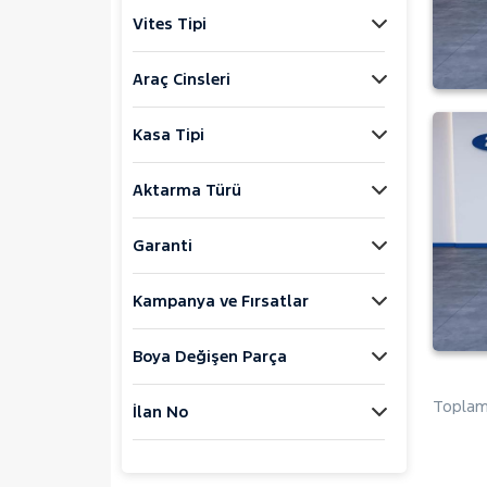
SANDERO STEPWAY
Vites Tipi
DAIHATSU
FIAT
Araç Cinsleri
FORD
Kasa Tipi
Foton
HONDA
Aktarma Türü
HYUNDAI
ISUZU
Garanti
Iveco
Kampanya ve Fırsatlar
Jaecoo
JEEP
Boya Değişen Parça
KIA
LANCIA
Toplam 
İlan No
MAN
MERCEDES-BENZ