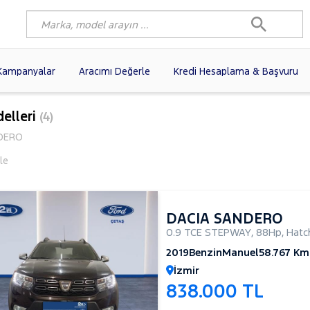
Kampanyalar
Aracımı Değerle
Kredi Hesaplama & Başvuru
6)
FIAT
(103)
RENAULT
(82)
elleri
(4)
AGEN
(63)
OPEL
(55)
PEUGEOT
(40)
DERO
N
(20)
DACIA
(17)
TOYOTA
(13)
le
I
(13)
VOLVO
(12)
KIA
(11)
10)
SKODA
(10)
AUDI
(10)
DACIA SANDERO
0.9 TCE STEPWAY
,
88Hp
,
Hatc
2019
Benzin
Manuel
58.767 Km
İzmir
838.000 TL