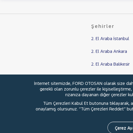
Şehirler
2. El Araba İstanbul
2. El Araba Ankara
2. El Araba Balıkesir
2. El Araba Kocaeli
İnternet sitemizde, FORD OTOSAN olarak size daha i
gerekli olan zorunlu çerezler ile kişiselleştirme
2. El Araba Samsun
rızanıza dayanan diğer çerezler kull
Tüm Çerezleri Kabul Et butonuna tıklayarak, aç
onaylamış olursunuz. “Tüm Çerezleri Reddet” buton
© 2026 Ford Türkiye
Ford Kurumsa
Çerez Aya
ARAMA YAP