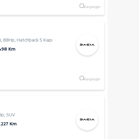
Karşılaştır
R
,
88Hp
,
Hatchback 5 Kapı
.498 Km
Karşılaştır
Hp
,
SUV
.227 Km