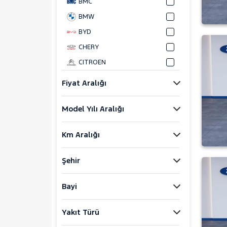
BMC
BMW
BYD
CHERY
CITROEN
CUPRA
Fiyat Aralığı
DACIA
Model Yılı Aralığı
DOKKER
DUSTER
Km Aralığı
LOGAN
SANDERO
Şehir
0.9 TCE STEPWAY
0.9 TCE STEPWAY EASY-R
Bayi
0.9 TCe Turbo Stepway Easy-
R
Yakıt Türü
0.9 TURBO STEPWAY