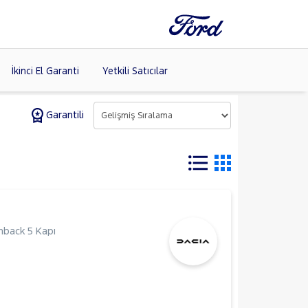
İkinci El Garanti
Yetkili Satıcılar
Garantili
Tüm Markaları
Listele >
hback 5 Kapı