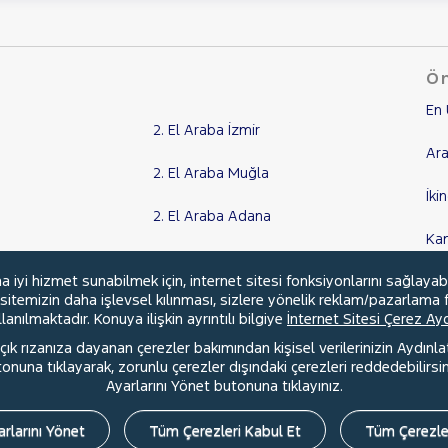
Ön
En 
2. El Araba İzmir
Ara
2. El Araba Muğla
İki
2. El Araba Adana
Ka
2. El Araba Aydın
yi hizmet sunabilmek için, internet sitesi fonksiyonlarını sağlayab
Kr
, sitemizin daha işlevsel kılınması, sizlere yönelik reklam/pazarlama f
Tüm Şehirler
anılmaktadır. Konuya ilişkin ayrıntılı bilgiye
İnternet Sitesi Çerez A
ık rızanıza dayanan çerezler bakımından kişisel verilerinizin Aydınl
una tıklayarak, zorunlu çerezler dışındaki çerezleri reddedebilirsini
Ayarlarını Yönet butonuna tıklayınız.
l
Hakkımızda
Şartlar & Kişisel Verilerin Korunması
S.S.S.
rlarını Yönet
Tüm Çerezleri Kabul Et
Tüm Çerezle