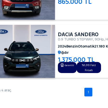
865.000 TL
DACIA SANDERO
0.9 TURBO STEPWAY
,
90Hp
,
H
2024
Benzin
Otomatik
21.180 
Iğdır
1.375.000 TL
%1,99 Faiz
Garantili
Fırsatı
4 araç.
1