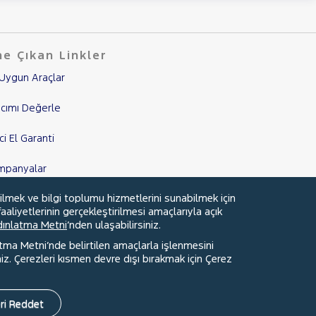
e Çıkan Linkler
Uygun Araçlar
cımı Değerle
nci El Garanti
mpanyalar
ilmek ve bilgi toplumu hizmetlerini sunabilmek için
edi Hesaplama & Başvuru
aaliyetlerinin gerçekleştirilmesi amaçlarıyla açık
ydınlatma Metni
’nden ulaşabilirsiniz.
atma Metni’nde belirtilen amaçlarla işlenmesini
z. Çerezleri kısmen devre dışı bırakmak için Çerez
Faydalı Bağlantılar
Çerez Tercihleri
ri Reddet