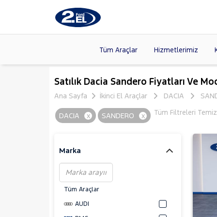
Tüm Araçlar
Hizmetlerimiz
Markalar
>
FORD
(87
Satılık Dacia Sandero Fiyatları Ve Mod
VOLKSW
Ana Sayfa
İkinci El Araçlar
DACIA
SAN
Modeller
>
CITROE
Tüm Filtreleri Temiz
DACIA
x
SANDERO
x
Kasalar
>
HYUNDA
NISSAN
(
Marka
Tüm Araçlar
AUDI