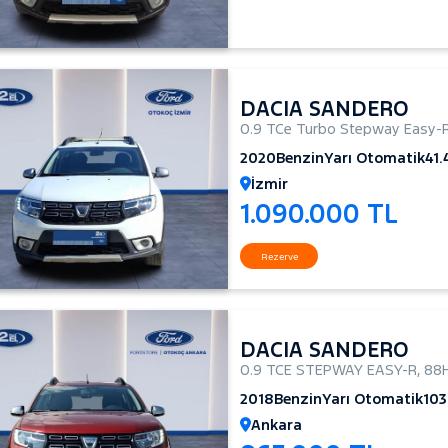
DACIA SANDERO
0.9 TCe Turbo Stepway Easy-
2020
Benzin
Yarı Otomatik
41
İzmir
1.090.000 TL
Rezerve
DACIA SANDERO
0.9 TCE STEPWAY EASY-R
,
88
2018
Benzin
Yarı Otomatik
103
Ankara