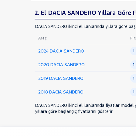
MINI
2. El DACIA SANDERO Yıllara Göre Fi
MITSUBISHI
MOTORSIKLET
DACIA SANDERO ikinci el ilanlarında yıllara göre başl
NISSAN
Araç
Fır
OPEL
PEUGEOT
2024 DACIA SANDERO
1
RENAULT
2020 DACIA SANDERO
1
SEAT
SKODA
2019 DACIA SANDERO
1
SSANGYONG
2018 DACIA SANDERO
1
SUBARU
TESLA
DACIA SANDERO ikinci el ilanlarında fiyatlar model y
yıllara göre başlangıç fiyatlarını gösterir.
TOYOTA
TRAKTÖR
VOLKSWAGEN