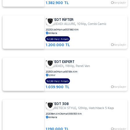
1.382.900 TL
Karşılaştır
PEUGEOT RİFTER
,
,
1.5 BLUEHDI ALLURE
101Hp
Combi Camlı
2023
Dizel
Manuel
107.960 Km
Ankara
%1,99 Faiz Fırsatı
1.200.000 TL
Karşılaştır
PEUGEOT EXPERT
,
,
1.5 BLUEHDI
118Hp
Panel Van
2025
Dizel
Manuel
67.694 Km
İzmir
%1,99 Faiz Fırsatı
1.039.900 TL
Karşılaştır
PEUGEOT 308
,
,
1.2 PURETECH STYLE
129Hp
Hatchback 5 Kapı
2020
Benzin
Otomatik
59.553 Km
Ankara
1.190.000 TL
Karşılaştır