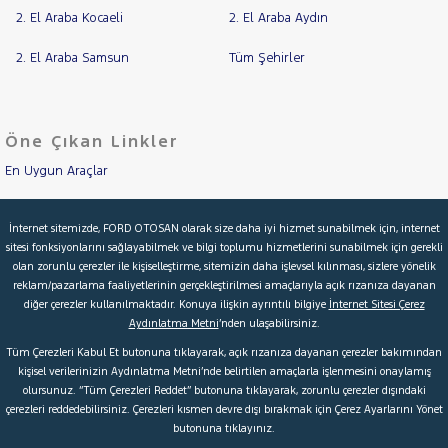
2. El Araba Kocaeli
2. El Araba Aydın
2. El Araba Samsun
Tüm Şehirler
Öne Çıkan Linkler
En Uygun Araçlar
Aracımı Değerle
İnternet sitemizde, FORD OTOSAN olarak size daha iyi hizmet sunabilmek için, internet
sitesi fonksiyonlarını sağlayabilmek ve bilgi toplumu hizmetlerini sunabilmek için gerekli
İkinci El Garanti
olan zorunlu çerezler ile kişiselleştirme, sitemizin daha işlevsel kılınması, sizlere yönelik
reklam/pazarlama faaliyetlerinin gerçekleştirilmesi amaçlarıyla açık rızanıza dayanan
Kampanyalar
diğer çerezler kullanılmaktadır. Konuya ilişkin ayrıntılı bilgiye
İnternet Sitesi Çerez
Aydınlatma Metni
’nden ulaşabilirsiniz.
Kredi Hesaplama & Başvuru
Tüm Çerezleri Kabul Et butonuna tıklayarak, açık rızanıza dayanan çerezler bakımından
kişisel verilerinizin Aydınlatma Metni’nde belirtilen amaçlarla işlenmesini onaylamış
olursunuz. “Tüm Çerezleri Reddet” butonuna tıklayarak, zorunlu çerezler dışındaki
© 2026 Ford Türkiye
Ford Kurumsal
Hakkımızda
çerezleri reddedebilirsiniz. Çerezleri kısmen devre dışı bırakmak için Çerez Ayarlarını Yönet
butonuna tıklayınız.
Şartlar & Kişisel Verilerin Korunması
S.S.S.
Faydalı Bağlantılar