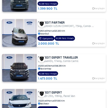
%1,99 Faiz Fırsatı
TOYOTA
1.399.900 TL
Karşılaştır
TRAKTÖR
VOLKSWAGEN
PEUGEOT PARTNER
,
,
1.5 BLUEHDI UZUN COMFORT
75Hp
Combi Van
VOLVO
2025
Dizel
Manuel
20.200 Km
İstanbul
%1,99 Faiz Fırsatı
Opsiyonlu
2.000.000 TL
Karşılaştır
PEUGEOT EXPERT TRAVELLER
,
,
2.0 BlueHDI
174Hp
Combi Camlı
2023
Dizel
Otomatik
66.259 Km
Gaziantep
%1,99 Faiz Fırsatı
1.475.000 TL
Karşılaştır
PEUGEOT EXPERT
,
,
2.0 HDI 230
118Hp
Panel Van
2022
Dizel
Manuel
37.000 Km
Balıkesir