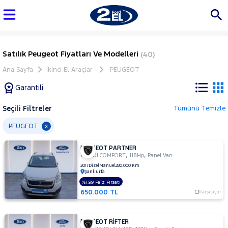
Satılık Peugeot Fiyatları Ve Modelleri
(40)
Ana Sayfa
İkinci El Araçlar
PEUGEOT
Garantili
Seçili Filtreler
Tümünü Temizle
Marka
PEUGEOT
x
PEUGEOT PARTNER
Tüm
,
,
1.6 HDI COMFORT
118Hp
Panel Van
Araçlar
2017
Dizel
Manuel
280.000 Km
Şanlıurfa
AUDI
%1,99 Faiz Fırsatı
BMC
650.000 TL
Karşılaştır
BMW
BYD
PEUGEOT RİFTER