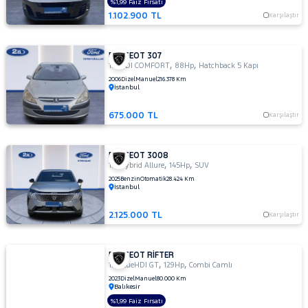
%1,99 Faiz Fırsatı
1.102.900 TL
Karşılaştır
PEUGEOT 307
,
,
1.6 HDI COMFORT
88Hp
Hatchback 5 Kapı
2006
Dizel
Manuel
216.378 Km
İstanbul
675.000 TL
Karşılaştır
PEUGEOT 3008
,
,
1.2 Hybrid Allure
145Hp
SUV
2025
Benzin
Otomatik
28.424 Km
İstanbul
2.125.000 TL
Karşılaştır
PEUGEOT RİFTER
,
,
1.5 BlueHDI GT
129Hp
Combi Camlı
2023
Dizel
Manuel
80.000 Km
Balıkesir
%1,99 Faiz Fırsatı