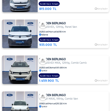
%1,99 Faiz Fırsatı
815.000 TL
Karşılaştır
CITROEN BERLINGO
,
,
1.5 BLUEHDI
129Hp
Panel Van
2025
Dizel
Manuel
46.155 Km
Adana
%1,99 Faiz Fırsatı
935.000 TL
Karşılaştır
CITROEN BERLINGO
,
,
1.5 BLUEHDI MAX
129Hp
Combi Camlı
2025
Dizel
Otomatik
11.618 Km
İzmir
%1,99 Faiz Fırsatı
1.459.900 TL
Karşılaştır
CITROEN BERLINGO
,
,
1.6 HDI MAXI
98Hp
Combi Van
2018
Dizel
Manuel
215.320 Km
İzmir