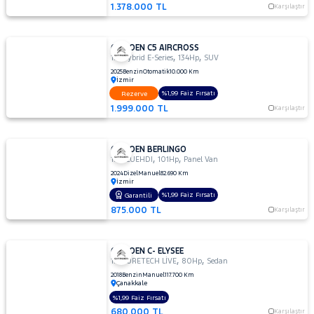
1.378.000 TL
Karşılaştır
CITROEN C5 AIRCROSS
,
,
1.2 Hybrid E-Series
134Hp
SUV
2025
Benzin
Otomatik
10.000 Km
İzmir
%1,99 Faiz Fırsatı
Rezerve
1.999.000 TL
Karşılaştır
CITROEN BERLINGO
,
,
1.5 BLUEHDI
101Hp
Panel Van
2024
Dizel
Manuel
82.690 Km
İzmir
%1,99 Faiz Fırsatı
Garantili
875.000 TL
Karşılaştır
CITROEN C- ELYSEE
,
,
1.2 PURETECH LİVE
80Hp
Sedan
2018
Benzin
Manuel
117.700 Km
Çanakkale
%1,99 Faiz Fırsatı
680.000 TL
Karşılaştır