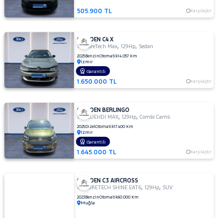
505.900 TL
Karşılaştır
CITROEN C4 X
,
,
1.2 PureTech Max
129Hp
Sedan
2025
Benzin
Otomatik
14.057 Km
İzmir
Garantili
1.650.000 TL
Karşılaştır
CITROEN BERLINGO
,
,
1.5 BLUEHDI MAX
129Hp
Combi Camlı
2025
Dizel
Otomatik
17.400 Km
İzmir
Garantili
1.645.000 TL
Karşılaştır
CITROEN C3 AIRCROSS
,
,
1.2 PURETECH SHINE EAT6
129Hp
SUV
2023
Benzin
Otomatik
60.000 Km
Muğla