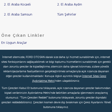
2. El Araba Kocaeli
2. El Araba Aydın
2. El Araba Samsun
Tüm Şehirler
Öne Çıkan Linkler
En Uygun Araçlar
Aracımı Değerle
İnternet sitemizde, FORD OTOSAN olarak size daha iyi hizmet sunabilmek için, internet
sitesi fonksiyonlarını sağlayabilmek ve bilgi toplumu hizmetlerini sunabilmek için gerekli
İkinci El Garanti
olan zorunlu çerezler ile kişiselleştirme, sitemizin daha işlevsel kılınması, sizlere yönelik
reklam/pazarlama faaliyetlerinin gerçekleştirilmesi amaçlarıyla açık rızanıza dayanan
Kampanyalar
diğer çerezler kullanılmaktadır. Konuya ilişkin ayrıntılı bilgiye
İnternet Sitesi Çerez
Aydınlatma Metni
’nden ulaşabilirsiniz.
Kredi Hesaplama & Başvuru
Tüm Çerezleri Kabul Et butonuna tıklayarak, açık rızanıza dayanan çerezler bakımından
kişisel verilerinizin Aydınlatma Metni’nde belirtilen amaçlarla işlenmesini onaylamış
olursunuz. “Tüm Çerezleri Reddet” butonuna tıklayarak, zorunlu çerezler dışındaki
© 2026 Ford Türkiye
Ford Kurumsal
Hakkımızda
çerezleri reddedebilirsiniz. Çerezleri kısmen devre dışı bırakmak için Çerez Ayarlarını Yönet
butonuna tıklayınız.
Şartlar & Kişisel Verilerin Korunması
S.S.S.
Faydalı Bağlantılar