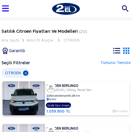
Satılık Citroen Fiyatları Ve Modelleri
(20)
Ana Sayfa
İkinci El Araçlar
CITROEN
Garantili
Seçili Filtreler
Tümünü Temizle
Marka
CITROEN
x
CITROEN BERLINGO
Tüm
,
,
1.5 BLUEHDI
129Hp
Panel Van
Araçlar
2025
Dizel
Otomatik
51.235 Km
İzmir
AUDI
%1,99 Faiz Fırsatı
BMC
1.059.900 TL
Karşılaştır
BMW
BYD
CITROEN BERLINGO