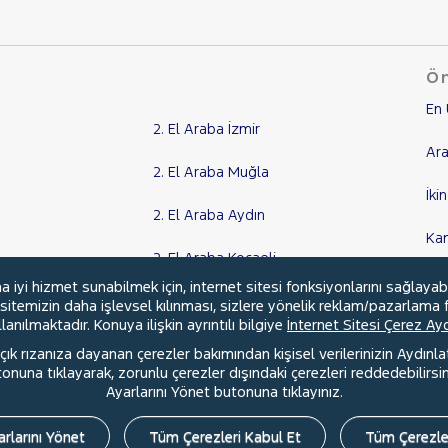
Ön
En 
2. El Araba İzmir
Ara
2. El Araba Muğla
İki
2. El Araba Aydın
Ka
2. El Araba Kocaeli
Kr
yi hizmet sunabilmek için, internet sitesi fonksiyonlarını sağlayab
Tüm Şehirler
, sitemizin daha işlevsel kılınması, sizlere yönelik reklam/pazarlama f
anılmaktadır. Konuya ilişkin ayrıntılı bilgiye
İnternet Sitesi Çerez A
ık rızanıza dayanan çerezler bakımından kişisel verilerinizin Aydınl
una tıklayarak, zorunlu çerezler dışındaki çerezleri reddedebilirsini
l
Hakkımızda
Şartlar & Kişisel Verilerin Korunması
S.S.S.
Ayarlarını Yönet butonuna tıklayınız.
rlarını Yönet
Tüm Çerezleri Kabul Et
Tüm Çerezle