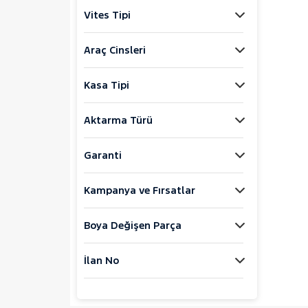
Jaecoo
Vites Tipi
JEEP
KIA
Araç Cinsleri
LANCIA
Kasa Tipi
MAN
MERCEDES-BENZ
Aktarma Türü
MINI
MITSUBISHI
Garanti
MOTORSIKLET
Kampanya ve Fırsatlar
NISSAN
OPEL
Boya Değişen Parça
PEUGEOT
RENAULT
İlan No
AUSTRAL
1.3 HYBRID TECHNO ESPRIT
ALPINE