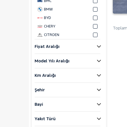
BMC
BMW
BYD
CHERY
Toplam 
CITROEN
CUPRA
Fiyat Aralığı
DACIA
Model Yılı Aralığı
DAIHATSU
FIAT
Km Aralığı
FORD
Foton
Şehir
HONDA
HYUNDAI
Bayi
ISUZU
Yakıt Türü
Iveco