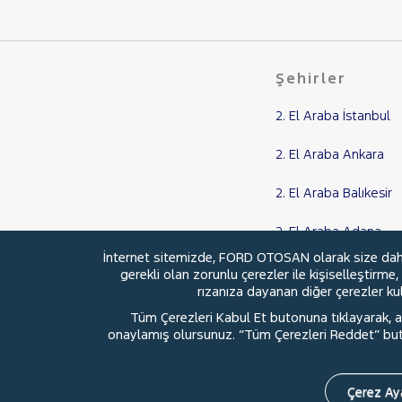
CAPTUR
CLIO
Şehirler
EXPRESS COMBI
Express Van
2. El Araba İstanbul
FLUENCE
2. El Araba Ankara
KADJAR
KANGOO
2. El Araba Balıkesir
KANGOO EXPRESS
2. El Araba Adana
KANGOO MULTIX
İnternet sitemizde, FORD OTOSAN olarak size daha i
KOLEOS
2. El Araba Samsun
gerekli olan zorunlu çerezler ile kişiselleştirme
rızanıza dayanan diğer çerezler kull
MASTER
Tüm Çerezleri Kabul Et butonuna tıklayarak, aç
MEGANE
onaylamış olursunuz. “Tüm Çerezleri Reddet” buton
Megane E-Tech
© 2026 Ford Türkiye
Ford Kurumsa
SYMBOL
Çerez Aya
TRAFIC