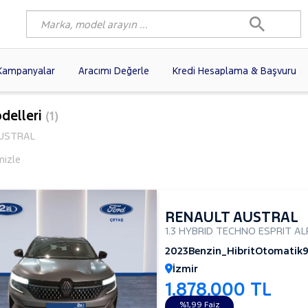
Kampanyalar
Aracımı Değerle
Kredi Hesaplama & Başvuru
89)
FIAT
(100)
RENAULT
(77)
odelleri
(1)
AGEN
(57)
OPEL
(55)
PEUGEOT
(35)
USTRAL
I
(19)
CITROEN
(17)
TOYOTA
(14)
mizle
)
KIA
(12)
VOLVO
(11)
9)
NISSAN
(9)
AUDI
(9)
RENAULT AUSTRAL
1.3 HYBRID TECHNO ESPRIT AL
2023
Benzin_Hibrit
Otomatik
İzmir
1.878.000 TL
%1,99 Faiz