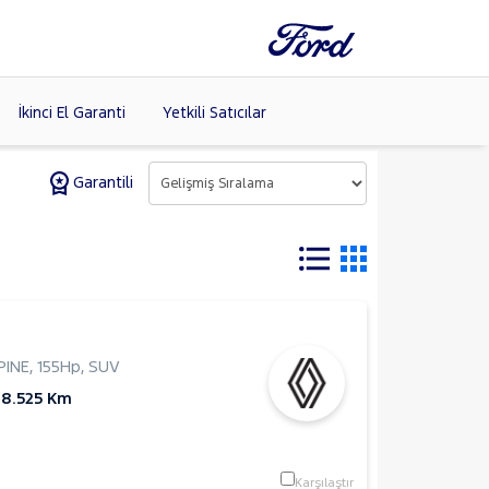
İkinci El Garanti
Yetkili Satıcılar
Garantili
Tüm Markaları
Listele >
PINE
,
155Hp
,
SUV
98.525 Km
Karşılaştır