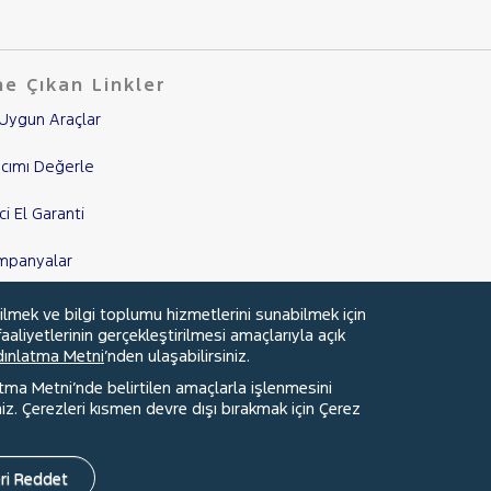
e Çıkan Linkler
Uygun Araçlar
cımı Değerle
nci El Garanti
mpanyalar
edi Hesaplama & Başvuru
ilmek ve bilgi toplumu hizmetlerini sunabilmek için
aaliyetlerinin gerçekleştirilmesi amaçlarıyla açık
ydınlatma Metni
’nden ulaşabilirsiniz.
atma Metni’nde belirtilen amaçlarla işlenmesini
z. Çerezleri kısmen devre dışı bırakmak için Çerez
Faydalı Bağlantılar
Çerez Tercihleri
ri Reddet