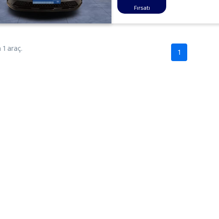
Fırsatı
1 araç.
1