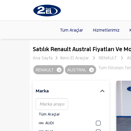
Tüm Araçlar
Hizmetlerimiz
Markalar
>
FORD
(8
Satılık Renault Austral Fiyatları Ve M
VOLKSW
Ana Sayfa
İkinci El Araçlar
RENAULT
A
Modeller
>
HYUNDA
Tüm Filtreleri Te
RENAULT
x
AUSTRAL
x
Kasalar
>
DACIA
(13
SKODA
(
Marka
Tüm Araçlar
AUDI