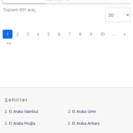
Toplam 891 araç.
1
2
3
4
5
6
7
8
9
10
…
»
»»
Şehirler
2. El Araba İstanbul
2. El Araba İzmir
2. El Araba Muğla
2. El Araba Ankara