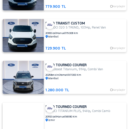
779.900 TL
Karşılaştır
FORD TRANSIT CUSTOM
,
,
2.0 TDCI 320 S TREND
103Hp
Panel Van
2018
Dizel
Manuel
179.008 Km
İstanbul
729.900 TL
Karşılaştır
FORD TOURNEO COURIER
,
,
1.0 Ecoboost Titanium
91Hp
Combi Van
2025
Benzin
Otomatik
17.000 Km
İstanbul
1.280.000 TL
Karşılaştır
FORD TOURNEO COURIER
,
,
1.5 TDCI TİTANİUM PLUS
94Hp
Combi Camlı
2015
Dizel
Manuel
169.180 Km
İzmir