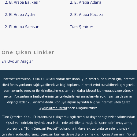
2. El Araba Balıkesir
2. El Araba Adana
2. El Araba Aydın
2. El Araba Kocaeli
2. El Araba Samsun
Tüm Şehirler
Öne Çıkan Linkler
En Uygun Araçlar
Aracımı Değerle
İnternet sitemizde, FORD OTOSAN olarak size daha iyi hizmet sunabilmek için, internet
sitesi fonksiyonlarını sağlayabilmek ve bilgi toplumu hizmetlerini sunabilmek için gerekli
İkinci El Garanti
olan zorunlu çerezler ile kişiselleştirme, sitemizin daha işlevsel kılınması, sizlere yönelik
reklam/pazarlama faaliyetlerinin gerçekleştirilmesi amaçlarıyla açık rızanıza dayanan
Kampanyalar
diğer çerezler kullanılmaktadır. Konuya ilişkin ayrıntılı bilgiye
İnternet Sitesi Çerez
Aydınlatma Metni
’nden ulaşabilirsiniz.
Kredi Hesaplama & Başvuru
Tüm Çerezleri Kabul Et butonuna tıklayarak, açık rızanıza dayanan çerezler bakımından
kişisel verilerinizin Aydınlatma Metni’nde belirtilen amaçlarla işlenmesini onaylamış
olursunuz. “Tüm Çerezleri Reddet” butonuna tıklayarak, zorunlu çerezler dışındaki
© 2026 Ford Türkiye
Ford Kurumsal
Hakkımızda
çerezleri reddedebilirsiniz. Çerezleri kısmen devre dışı bırakmak için Çerez Ayarlarını Yönet