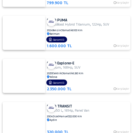
799.900 TL
Karşılaştır
FORD PUMA
,
,
1.0 EcoBoost Hybrid Titanium
122Hp
SUV
2024
Benzin
Otomatik
6.100 Km
Batman
Garantili
1.600.000 TL
Karşılaştır
FORD Explorer-E
,
,
Premium
168Hp
SUV
2025
Elektrik
Otomatik
6.260 Km
Yalova
Garantili
2.350.000 TL
Karşılaştır
FORD TRANSIT
,
,
VAN 350 L
161Hp
Panel Van
2004
Dizel
Manuel
322.000 Km
Aydın
320.000 TL
Karşılaştır