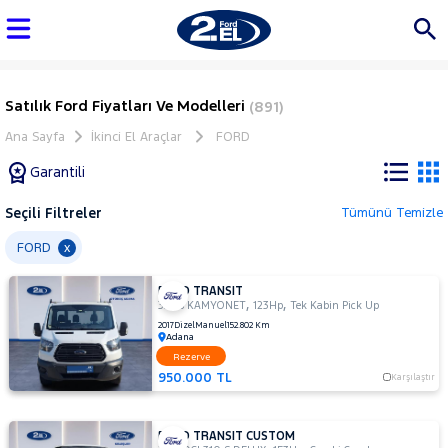
Satılık Ford Fiyatları Ve Modelleri
(891)
Ana Sayfa
İkinci El Araçlar
FORD
Garantili
Seçili Filtreler
Tümünü Temizle
Marka
FORD
x
FORD TRANSIT
Tüm
,
,
330S KAMYONET
123Hp
Tek Kabin Pick Up
Araçlar
2017
Dizel
Manuel
152.802 Km
Adana
AUDI
Rezerve
BMC
950.000 TL
Karşılaştır
BMW
BYD
FORD TRANSIT CUSTOM