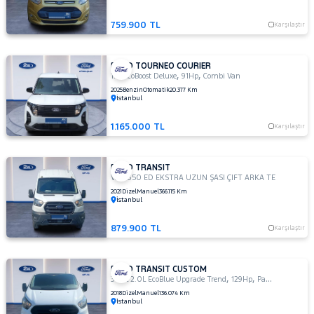
NISSAN
759.900 TL
Karşılaştır
OPEL
PEUGEOT
FORD TOURNEO COURIER
,
,
1.0 EcoBoost Deluxe
91Hp
Combi Van
RENAULT
2025
Benzin
Otomatik
20.377 Km
SEAT
İstanbul
SKODA
1.165.000 TL
Karşılaştır
SSANGYONG
SUBARU
FORD TRANSIT
,
VAN 350 ED EKSTRA UZUN ŞASI ÇIFT ARKA TEKER
168H
TESLA
2021
Dizel
Manuel
366.115 Km
İstanbul
TOGG
TOYOTA
879.900 TL
Karşılaştır
TRAKTÖR
VOLKSWAGEN
FORD TRANSIT CUSTOM
,
,
340L 2.0L EcoBlue Upgrade Trend
129Hp
Panel Van
VOLVO
2018
Dizel
Manuel
136.074 Km
İstanbul