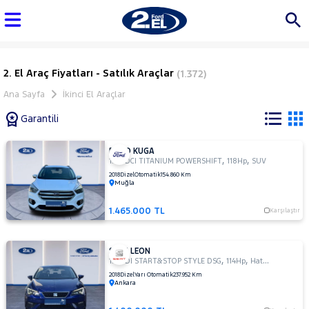
2. El Araç Fiyatları - Satılık Araçlar
(1.372)
Ana Sayfa
İkinci El Araçlar
Garantili
FORD KUGA
Marka
,
,
1.5 TDCI TITANIUM POWERSHIFT
118Hp
SUV
2018
Dizel
Otomatik
154.860 Km
Muğla
Tüm
1.465.000 TL
Karşılaştır
Araçlar
AUDI
SEAT LEON
BMC
,
,
1.6 TDI START&STOP STYLE DSG
114Hp
Hatchback 5 Kapı
BMW
2018
Dizel
Yarı Otomatik
237.952 Km
Ankara
BYD