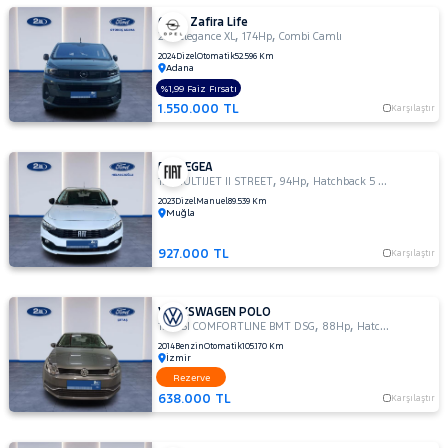
OPEL Zafira Life
,
,
2.0 Elegance XL
174Hp
Combi Camlı
2024
Dizel
Otomatik
52.596 Km
Adana
%1,99 Faiz Fırsatı
1.550.000 TL
Karşılaştır
FIAT EGEA
,
,
1.3 MULTIJET II STREET
94Hp
Hatchback 5 Kapı
2023
Dizel
Manuel
89.539 Km
Muğla
927.000 TL
Karşılaştır
VOLKSWAGEN POLO
,
,
1.2 TSI COMFORTLINE BMT DSG
88Hp
Hatchback 5 Kapı
2014
Benzin
Otomatik
105.170 Km
İzmir
Rezerve
638.000 TL
Karşılaştır