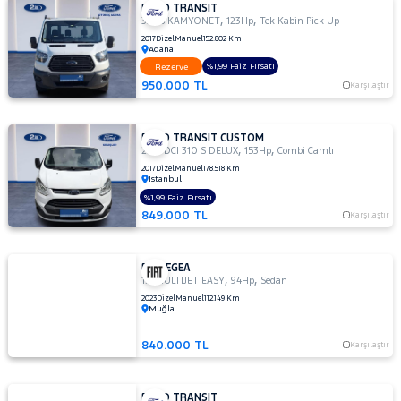
FORD TRANSIT
,
,
330S KAMYONET
123Hp
Tek Kabin Pick Up
2017
Dizel
Manuel
152.802 Km
Adana
%1,99 Faiz Fırsatı
Rezerve
950.000 TL
Karşılaştır
FORD TRANSIT CUSTOM
,
,
2.2 TDCI 310 S DELUX
153Hp
Combi Camlı
2017
Dizel
Manuel
178.518 Km
İstanbul
%1,99 Faiz Fırsatı
849.000 TL
Karşılaştır
FIAT EGEA
,
,
1.3 MULTIJET EASY
94Hp
Sedan
2023
Dizel
Manuel
112.149 Km
Muğla
840.000 TL
Karşılaştır
FORD TRANSIT