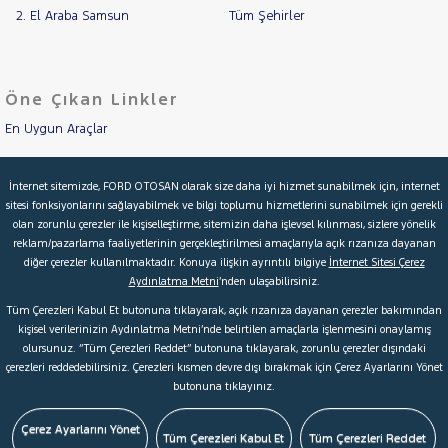
2. El Araba Samsun
Tüm Şehirler
Öne Çıkan Linkler
En Uygun Araçlar
Aracımı Değerle
İnternet sitemizde, FORD OTOSAN olarak size daha iyi hizmet sunabilmek için, internet
sitesi fonksiyonlarını sağlayabilmek ve bilgi toplumu hizmetlerini sunabilmek için gerekli
İkinci El Garanti
olan zorunlu çerezler ile kişiselleştirme, sitemizin daha işlevsel kılınması, sizlere yönelik
reklam/pazarlama faaliyetlerinin gerçekleştirilmesi amaçlarıyla açık rızanıza dayanan
Kampanyalar
diğer çerezler kullanılmaktadır. Konuya ilişkin ayrıntılı bilgiye
İnternet Sitesi Çerez
Aydınlatma Metni
’nden ulaşabilirsiniz.
Kredi Hesaplama & Başvuru
Tüm Çerezleri Kabul Et butonuna tıklayarak, açık rızanıza dayanan çerezler bakımından
kişisel verilerinizin Aydınlatma Metni’nde belirtilen amaçlarla işlenmesini onaylamış
olursunuz. “Tüm Çerezleri Reddet” butonuna tıklayarak, zorunlu çerezler dışındaki
© 2026 Ford Türkiye
Ford Kurumsal
Hakkımızda
çerezleri reddedebilirsiniz. Çerezleri kısmen devre dışı bırakmak için Çerez Ayarlarını Yönet
butonuna tıklayınız.
Şartlar & Kişisel Verilerin Korunması
S.S.S.
Faydalı Bağlantılar
Çerez Tercihleri
Çerez Ayarlarını Yönet
Tüm Çerezleri Kabul Et
Tüm Çerezleri Reddet