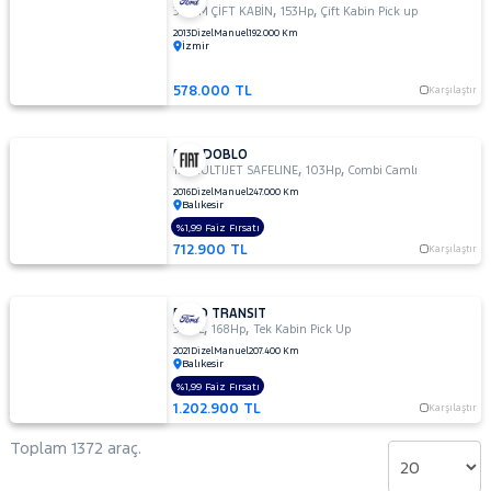
,
,
350 M ÇİFT KABİN
153Hp
Çift Kabin Pick up
2013
Dizel
Manuel
192.000 Km
İzmir
578.000 TL
Karşılaştır
FIAT DOBLO
,
,
1.6 MULTIJET SAFELINE
103Hp
Combi Camlı
2016
Dizel
Manuel
247.000 Km
Balıkesir
%1,99 Faiz Fırsatı
712.900 TL
Karşılaştır
FORD TRANSIT
,
,
350 L
168Hp
Tek Kabin Pick Up
2021
Dizel
Manuel
207.400 Km
Balıkesir
%1,99 Faiz Fırsatı
1.202.900 TL
Karşılaştır
Toplam 1372 araç.