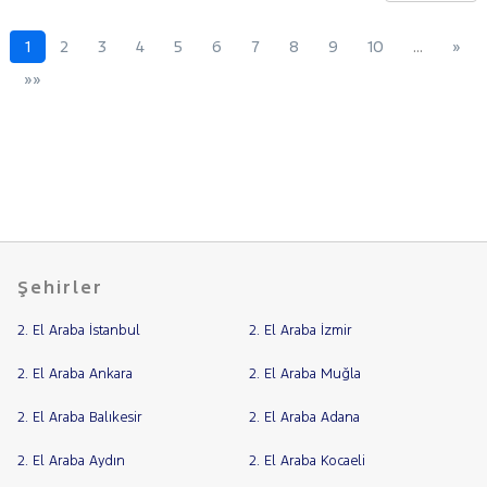
1
2
3
4
5
6
7
8
9
10
…
»
»»
Şehirler
2. El Araba İstanbul
2. El Araba İzmir
2. El Araba Ankara
2. El Araba Muğla
2. El Araba Balıkesir
2. El Araba Adana
2. El Araba Aydın
2. El Araba Kocaeli