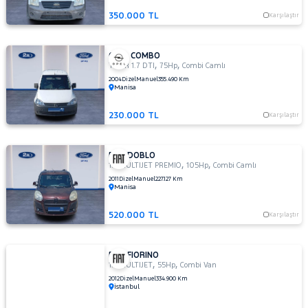
350.000 TL
Karşılaştır
OPEL COMBO
,
,
TOUR 1.7 DTI
75Hp
Combi Camlı
2004
Dizel
Manuel
355.490 Km
Manisa
230.000 TL
Karşılaştır
FIAT DOBLO
,
,
1.6 MULTIJET PREMIO
105Hp
Combi Camlı
2011
Dizel
Manuel
227.127 Km
Manisa
520.000 TL
Karşılaştır
FIAT FIORINO
,
,
1.3 MULTIJET
55Hp
Combi Van
2012
Dizel
Manuel
334.900 Km
İstanbul