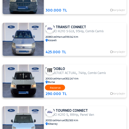
300.000 TL
Karşılaştır
FORD TRANSIT CONNECT
,
,
1.8 TDCI K210 S GLX
95Hp
Combi Camlı
2008
Dizel
Manuel
118.042 Km
Kocaeli
425.000 TL
Karşılaştır
FIAT DOBLO
,
,
1.3 MULTIJET ACTUAL
74Hp
Combi Camlı
2010
Dizel
Manuel
302.247 Km
Bursa
Rezerve
290.000 TL
Karşılaştır
FORD TOURNEO CONNECT
,
,
1.8 TDCI K210 S
88Hp
Panel Van
2013
Dizel
Manuel
352.500 Km
Aksaray