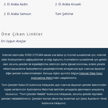
2. El Araba Aydın
2. El Araba Kocaeli
2. El Araba Samsun
Tüm Şehirler
Öne Çıkan Linkler
En Uygun Araçlar
Aracımı Değerle
İnternet sitemizde, FORD OTOSAN olarak size daha iyi hizmet sunabilmek için, internet
sitesi fonksiyonlarını sağlayabilmek ve bilgi toplumu hizmetlerini sunabilmek için gerekli
İkinci El Garanti
olan zorunlu çerezler ile kişiselleştirme, sitemizin daha işlevsel kılınması, sizlere yönelik
reklam/pazarlama faaliyetlerinin gerçekleştirilmesi amaçlarıyla açık rızanıza dayanan
Kampanyalar
diğer çerezler kullanılmaktadır. Konuya ilişkin ayrıntılı bilgiye
İnternet Sitesi Çerez
Aydınlatma Metni
’nden ulaşabilirsiniz.
Kredi Hesaplama & Başvuru
Tüm Çerezleri Kabul Et butonuna tıklayarak, açık rızanıza dayanan çerezler bakımından
kişisel verilerinizin Aydınlatma Metni’nde belirtilen amaçlarla işlenmesini onaylamış
olursunuz. “Tüm Çerezleri Reddet” butonuna tıklayarak, zorunlu çerezler dışındaki
© 2026 Ford Türkiye
Ford Kurumsal
Hakkımızda
çerezleri reddedebilirsiniz. Çerezleri kısmen devre dışı bırakmak için Çerez Ayarlarını Yönet
butonuna tıklayınız.
Şartlar & Kişisel Verilerin Korunması
S.S.S.
Faydalı Bağlantılar