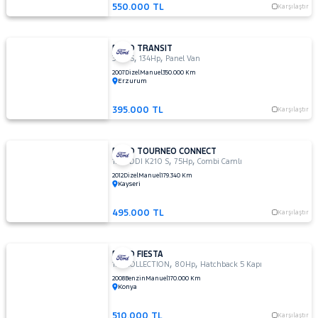
550.000 TL
Karşılaştır
FORD TRANSIT
,
,
300 S
134Hp
Panel Van
2007
Dizel
Manuel
350.000 Km
Erzurum
395.000 TL
Karşılaştır
FORD TOURNEO CONNECT
,
,
1.8 TDDI K210 S
75Hp
Combi Camlı
2012
Dizel
Manuel
179.340 Km
Kayseri
495.000 TL
Karşılaştır
FORD FIESTA
,
,
1.4I COLLECTION
80Hp
Hatchback 5 Kapı
2008
Benzin
Manuel
170.000 Km
Konya
510.000 TL
Karşılaştır