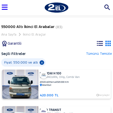
550000 Altı İkinci El Arabalar
(83)
Ana Sayfa
İkinci El Araçlar
Garantili
Seçili Filtreler
Tümünü Temizle
Marka
Fiyat: 550.000 ve altı
x
HYUNDAI H 100
Tüm
,
,
2,5 PANELVAN
0Hp
Combi Van
Araçlar
2012
Dizel
Manuel
323.000 Km
İstanbul
AUDI
BMC
420.000 TL
Karşılaştır
BMW
BYD
FORD TRANSIT