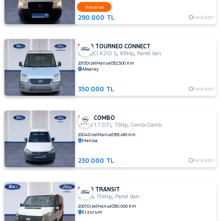
Rezerve
290.000 TL
Karşılaştır
FORD TOURNEO CONNECT
,
,
1.8 TDCI K210 S
88Hp
Panel Van
2013
Dizel
Manuel
352.500 Km
Aksaray
350.000 TL
Karşılaştır
OPEL COMBO
,
,
TOUR 1.7 DTI
75Hp
Combi Camlı
2004
Dizel
Manuel
355.490 Km
Manisa
230.000 TL
Karşılaştır
FORD TRANSIT
,
,
300 S
134Hp
Panel Van
2007
Dizel
Manuel
350.000 Km
Erzurum