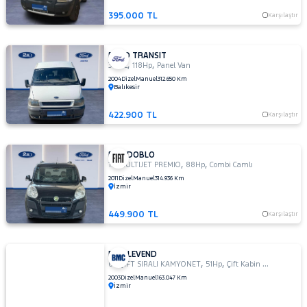
395.000 TL
Karşılaştır
FORD TRANSIT
,
,
350 L
118Hp
Panel Van
2004
Dizel
Manuel
312.650 Km
Balıkesir
422.900 TL
Karşılaştır
FIAT DOBLO
,
,
1.3 MULTIJET PREMIO
88Hp
Combi Camlı
2011
Dizel
Manuel
314.936 Km
İzmir
449.900 TL
Karşılaştır
BMC LEVEND
,
,
60 ÇIFT SIRALI KAMYONET
51Hp
Çift Kabin Pick up
2003
Dizel
Manuel
163.047 Km
İzmir