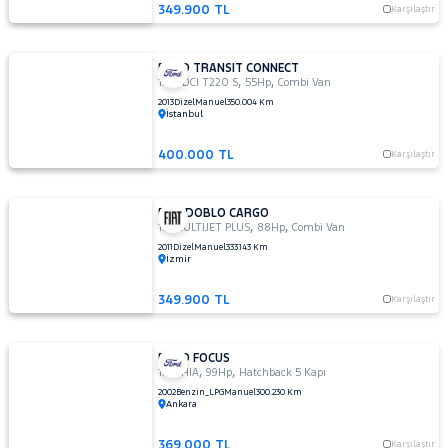
349.900 TL
Karşılaştır
FORD TRANSIT CONNECT
,
,
1.8 TDCI T220 S
55Hp
Combi Van
2013
Dizel
Manuel
350.004 Km
İstanbul
400.000 TL
Karşılaştır
FIAT DOBLO CARGO
,
,
1.3 MULTIJET PLUS
88Hp
Combi Van
2011
Dizel
Manuel
333.143 Km
İzmir
349.900 TL
Karşılaştır
FORD FOCUS
,
,
1.6 GHIA
99Hp
Hatchback 5 Kapı
2002
Benzin_LPG
Manuel
300.230 Km
Ankara
369.000 TL
Karşılaştır