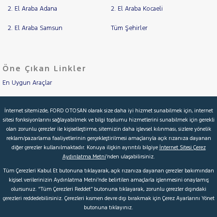
2. El Araba Adana
2. El Araba Kocaeli
2. El Araba Samsun
Tüm Şehirler
Öne Çıkan Linkler
En Uygun Araçlar
Aracımı Değerle
İnternet sitemizde, FORD OTOSAN olarak size daha iyi hizmet sunabilmek için, internet
sitesi fonksiyonlarını sağlayabilmek ve bilgi toplumu hizmetlerini sunabilmek için gerekli
İkinci El Garanti
olan zorunlu çerezler ile kişiselleştirme, sitemizin daha işlevsel kılınması, sizlere yönelik
reklam/pazarlama faaliyetlerinin gerçekleştirilmesi amaçlarıyla açık rızanıza dayanan
Kampanyalar
diğer çerezler kullanılmaktadır. Konuya ilişkin ayrıntılı bilgiye
İnternet Sitesi Çerez
Aydınlatma Metni
’nden ulaşabilirsiniz.
Kredi Hesaplama & Başvuru
Tüm Çerezleri Kabul Et butonuna tıklayarak, açık rızanıza dayanan çerezler bakımından
kişisel verilerinizin Aydınlatma Metni’nde belirtilen amaçlarla işlenmesini onaylamış
olursunuz. “Tüm Çerezleri Reddet” butonuna tıklayarak, zorunlu çerezler dışındaki
© 2026 Ford Türkiye
Ford Kurumsal
Hakkımızda
çerezleri reddedebilirsiniz. Çerezleri kısmen devre dışı bırakmak için Çerez Ayarlarını Yönet
butonuna tıklayınız.
Şartlar & Kişisel Verilerin Korunması
S.S.S.
Faydalı Bağlantılar