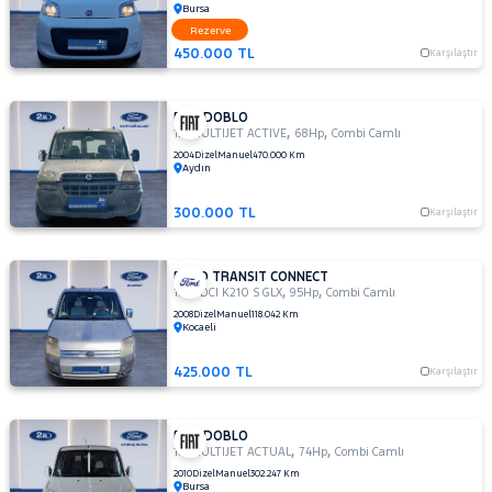
Bursa
TOGG
Rezerve
RAMA
TOYOTA
450.000 TL
Karşılaştır
YAP
TRAKTÖR
VOLKSWAGEN
FIAT DOBLO
,
,
1.3 MULTIJET ACTIVE
68Hp
Combi Camlı
VOLVO
2004
Dizel
Manuel
470.000 Km
Aydın
300.000 TL
Karşılaştır
FORD TRANSIT CONNECT
,
,
1.8 TDCI K210 S GLX
95Hp
Combi Camlı
2008
Dizel
Manuel
118.042 Km
Kocaeli
425.000 TL
Karşılaştır
FIAT DOBLO
,
,
1.3 MULTIJET ACTUAL
74Hp
Combi Camlı
2010
Dizel
Manuel
302.247 Km
Bursa