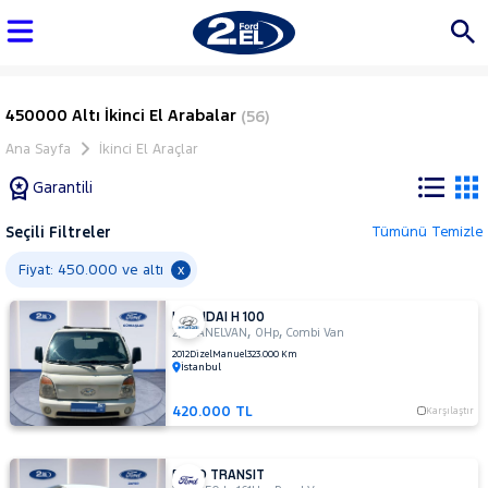
450000 Altı İkinci El Arabalar
(56)
Ana Sayfa
İkinci El Araçlar
Garantili
Seçili Filtreler
Tümünü Temizle
Marka
Fiyat: 450.000 ve altı
x
HYUNDAI H 100
Tüm
,
,
2,5 PANELVAN
0Hp
Combi Van
Araçlar
2012
Dizel
Manuel
323.000 Km
İstanbul
AUDI
BMC
420.000 TL
Karşılaştır
BMW
BYD
FORD TRANSIT