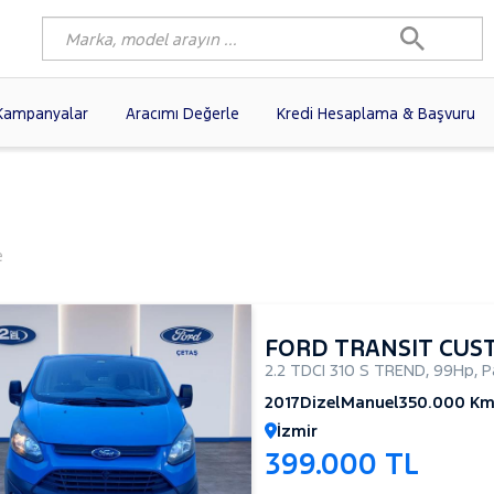
Kampanyalar
Aracımı Değerle
Kredi Hesaplama & Başvuru
6)
FIAT
(100)
RENAULT
(81)
AGEN
(60)
OPEL
(57)
PEUGEOT
(39)
N
(20)
DACIA
(16)
HYUNDAI
(14)
e
(13)
VOLVO
(12)
KIA
(11)
10)
AUDI
(10)
NISSAN
(9)
FORD TRANSIT CUS
2.2 TDCI 310 S TREND
,
99Hp
,
P
2017
Dizel
Manuel
350.000 K
İzmir
399.000 TL