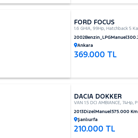
FORD FOCUS
1.6 GHIA
,
99Hp
,
Hatchback 5 Ka
2002
Benzin_LPG
Manuel
300.
Ankara
369.000 TL
DACIA DOKKER
VAN 1.5 DCI AMBIANCE
,
74Hp
,
P
2013
Dizel
Manuel
575.000 Km
Şanlıurfa
210.000 TL