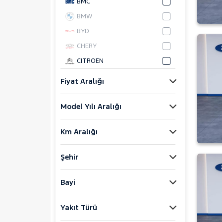
BMC
BMW
BYD
CHERY
CITROEN
CUPRA
Fiyat Aralığı
DACIA
Model Yılı Aralığı
DAIHATSU
FIAT
Km Aralığı
FORD
Foton
Şehir
HONDA
HYUNDAI
Bayi
ISUZU
Yakıt Türü
Iveco