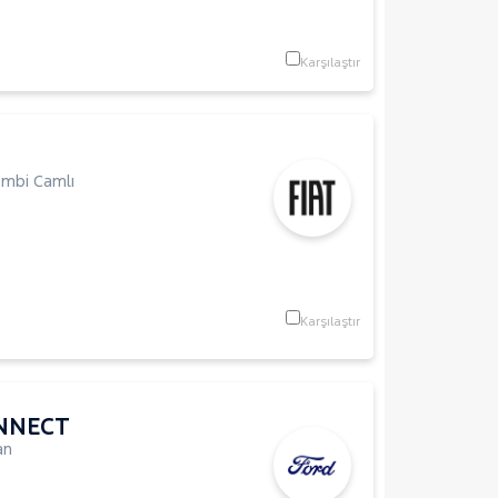
Karşılaştır
mbi Camlı
Karşılaştır
NNECT
an