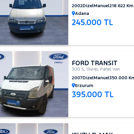
2002
Dizel
Manuel
218.622 Km
Adana
245.000 TL
FORD TRANSIT
300 S
,
134Hp
,
Panel Van
2007
Dizel
Manuel
350.000 K
Erzurum
395.000 TL