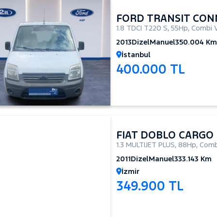
FORD TRANSIT CON
1.8 TDCI T220 S
,
55Hp
,
Combi 
2013
Dizel
Manuel
350.004 Km
İstanbul
400.000 TL
FIAT DOBLO CARGO
1.3 MULTIJET PLUS
,
88Hp
,
Comb
2011
Dizel
Manuel
333.143 Km
İzmir
349.900 TL