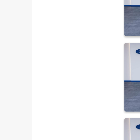
SSANGYONG
SUBARU
TESLA
TOYOTA
TRAKTÖR
VOLKSWAGEN
VOLVO