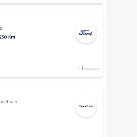
pı
230 Km
Karşılaştır
anel Van