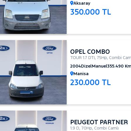
Aksaray
350.000 TL
OPEL COMBO
TOUR 1.7 DTI
,
75Hp
,
Combi Cam
2004
Dizel
Manuel
355.490 K
Manisa
230.000 TL
PEUGEOT PARTNER
1.9 D
,
70Hp
,
Combi Camlı