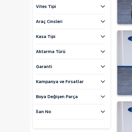
Jaecoo
Vites Tipi
JEEP
KIA
Araç Cinsleri
LANCIA
Kasa Tipi
MAN
MERCEDES-BENZ
Aktarma Türü
MINI
MITSUBISHI
Garanti
MOTORSIKLET
Kampanya ve Fırsatlar
NISSAN
OPEL
Boya Değişen Parça
PEUGEOT
RENAULT
İlan No
SEAT
SKODA