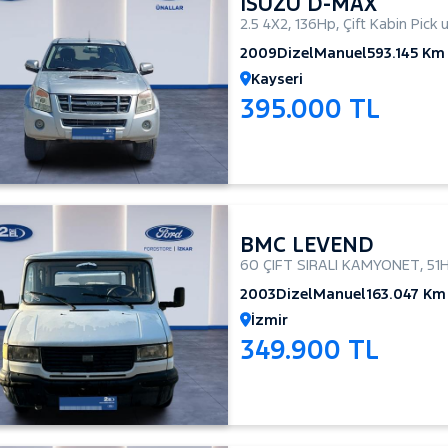
ISUZU D-MAX
2.5 4X2
,
136Hp
,
Çift Kabin Pick 
2009
Dizel
Manuel
593.145 Km
Kayseri
395.000 TL
BMC LEVEND
60 ÇIFT SIRALI KAMYONET
,
51
2003
Dizel
Manuel
163.047 Km
İzmir
349.900 TL