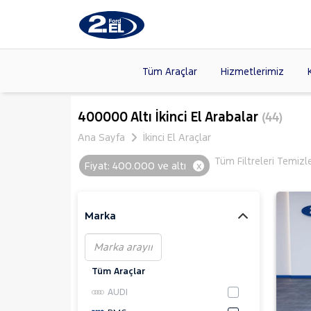
Tüm Araçlar
Hizmetlerimiz
Markalar
>
FORD
(87
400000 Altı İkinci El Arabalar
(44)
VOLKSW
Ana Sayfa
İkinci El Araçlar
Modeller
>
CITROE
Tüm Filtreleri Temizl
Fiyat: 400.000 ve altı
x
Kasalar
>
TOYOTA
SKODA
(
Marka
Tüm Araçlar
AUDI