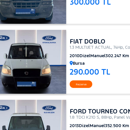
300.000 TL
FIAT DOBLO
1.3 MULTIJET ACTUAL
,
74Hp
,
Co
2010
Dizel
Manuel
302.247 Km
Bursa
290.000 TL
Rezerve
FORD TOURNEO CO
1.8 TDCI K210 S
,
88Hp
,
Panel V
2013
Dizel
Manuel
352.500 Km