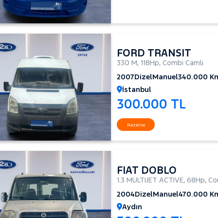
FORD TRANSIT
330 M
,
118Hp
,
Combi Camlı
2007
Dizel
Manuel
340.000 K
İstanbul
300.000 TL
Rezerve
FIAT DOBLO
1.3 MULTIJET ACTIVE
,
68Hp
,
Co
2004
Dizel
Manuel
470.000 K
Aydın