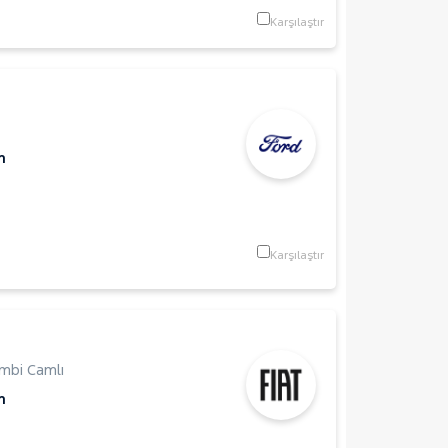
Karşılaştır
m
Karşılaştır
mbi Camlı
m