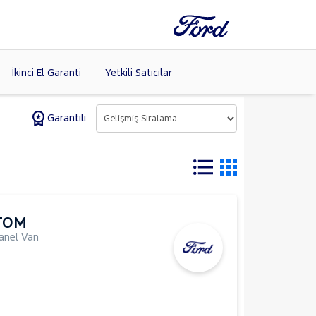
İkinci El Garanti
Yetkili Satıcılar
Garantili
Tüm Markaları
Listele >
TOM
anel Van
m