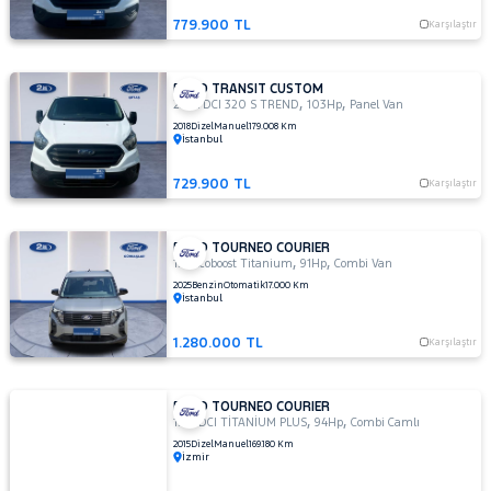
779.900 TL
Karşılaştır
FORD TRANSIT CUSTOM
,
,
2.0 TDCI 320 S TREND
103Hp
Panel Van
2018
Dizel
Manuel
179.008 Km
İstanbul
729.900 TL
Karşılaştır
FORD TOURNEO COURIER
,
,
1.0 Ecoboost Titanium
91Hp
Combi Van
2025
Benzin
Otomatik
17.000 Km
İstanbul
1.280.000 TL
Karşılaştır
FORD TOURNEO COURIER
,
,
1.5 TDCI TİTANİUM PLUS
94Hp
Combi Camlı
2015
Dizel
Manuel
169.180 Km
İzmir