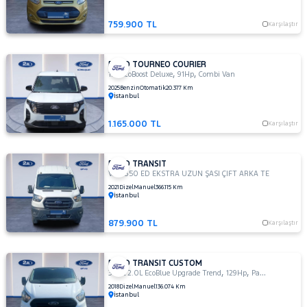
NISSAN
759.900 TL
Karşılaştır
OPEL
PEUGEOT
FORD TOURNEO COURIER
,
,
1.0 EcoBoost Deluxe
91Hp
Combi Van
RENAULT
2025
Benzin
Otomatik
20.377 Km
SEAT
İstanbul
SKODA
1.165.000 TL
Karşılaştır
SSANGYONG
SUBARU
FORD TRANSIT
,
VAN 350 ED EKSTRA UZUN ŞASI ÇIFT ARKA TEKER
168H
TESLA
2021
Dizel
Manuel
366.115 Km
İstanbul
TOGG
TOYOTA
879.900 TL
Karşılaştır
TRAKTÖR
VOLKSWAGEN
FORD TRANSIT CUSTOM
,
,
340L 2.0L EcoBlue Upgrade Trend
129Hp
Panel Van
VOLVO
2018
Dizel
Manuel
136.074 Km
İstanbul