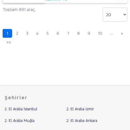
Toplam 891 araç.
1
2
3
4
5
6
7
8
9
10
…
»
»»
Şehirler
2. El Araba İstanbul
2. El Araba İzmir
2. El Araba Muğla
2. El Araba Ankara