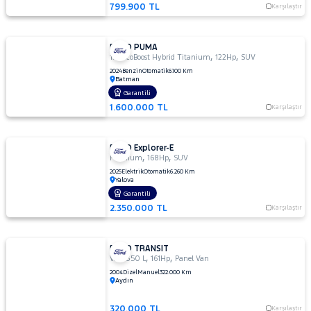
799.900 TL
Karşılaştır
FORD PUMA
,
,
1.0 EcoBoost Hybrid Titanium
122Hp
SUV
2024
Benzin
Otomatik
6.100 Km
Batman
Garantili
1.600.000 TL
Karşılaştır
FORD Explorer-E
,
,
Premium
168Hp
SUV
2025
Elektrik
Otomatik
6.260 Km
Yalova
Garantili
2.350.000 TL
Karşılaştır
FORD TRANSIT
,
,
VAN 350 L
161Hp
Panel Van
2004
Dizel
Manuel
322.000 Km
Aydın
320.000 TL
Karşılaştır