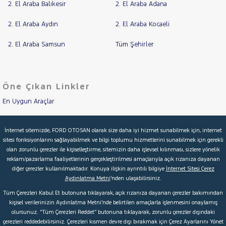
2. El Araba Balıkesir
2. El Araba Adana
2. El Araba Aydın
2. El Araba Kocaeli
2. El Araba Samsun
Tüm Şehirler
Öne Çıkan Linkler
En Uygun Araçlar
Aracımı Değerle
İnternet sitemizde, FORD OTOSAN olarak size daha iyi hizmet sunabilmek için, internet
sitesi fonksiyonlarını sağlayabilmek ve bilgi toplumu hizmetlerini sunabilmek için gerekli
İkinci El Garanti
olan zorunlu çerezler ile kişiselleştirme, sitemizin daha işlevsel kılınması, sizlere yönelik
reklam/pazarlama faaliyetlerinin gerçekleştirilmesi amaçlarıyla açık rızanıza dayanan
Kampanyalar
diğer çerezler kullanılmaktadır. Konuya ilişkin ayrıntılı bilgiye
İnternet Sitesi Çerez
Aydınlatma Metni
’nden ulaşabilirsiniz.
Kredi Hesaplama & Başvuru
Tüm Çerezleri Kabul Et butonuna tıklayarak, açık rızanıza dayanan çerezler bakımından
kişisel verilerinizin Aydınlatma Metni’nde belirtilen amaçlarla işlenmesini onaylamış
olursunuz. “Tüm Çerezleri Reddet” butonuna tıklayarak, zorunlu çerezler dışındaki
© 2026 Ford Türkiye
Ford Kurumsal
Hakkımızda
çerezleri reddedebilirsiniz. Çerezleri kısmen devre dışı bırakmak için Çerez Ayarlarını Yönet