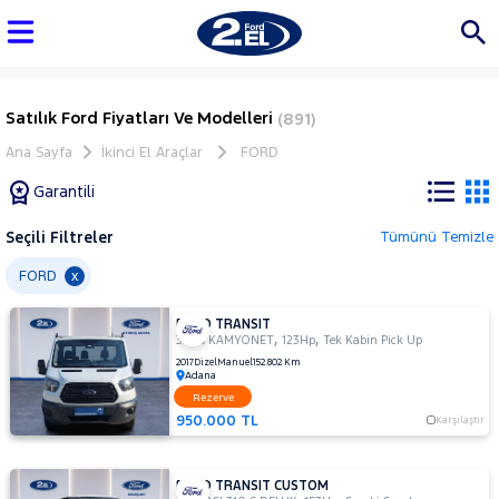
Satılık Ford Fiyatları Ve Modelleri
(891)
Ana Sayfa
İkinci El Araçlar
FORD
Garantili
Seçili Filtreler
Tümünü Temizle
Marka
FORD
x
FORD TRANSIT
Tüm
,
,
330S KAMYONET
123Hp
Tek Kabin Pick Up
Araçlar
2017
Dizel
Manuel
152.802 Km
Adana
AUDI
Rezerve
BMC
950.000 TL
Karşılaştır
BMW
BYD
FORD TRANSIT CUSTOM