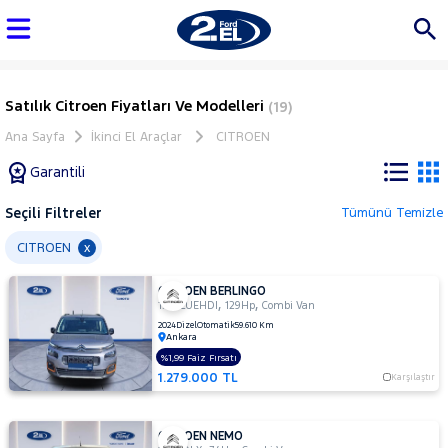
Satılık Citroen Fiyatları Ve Modelleri
(19)
Ana Sayfa
İkinci El Araçlar
CITROEN
Garantili
Seçili Filtreler
Tümünü Temizle
Marka
CITROEN
x
CITROEN BERLINGO
Tüm
,
,
1.5 BLUEHDI
129Hp
Combi Van
Araçlar
2024
Dizel
Otomatik
59.610 Km
Ankara
AUDI
%1,99 Faiz Fırsatı
BMC
1.279.000 TL
Karşılaştır
BMW
BYD
CITROEN NEMO