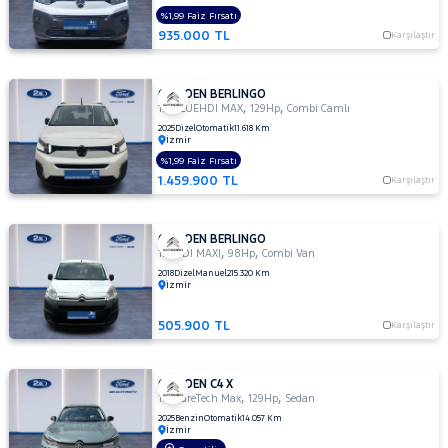
%1,99 Faiz Fırsatı
935.000 TL
Karşılaştır
CITROEN BERLINGO
,
,
1.5 BLUEHDI MAX
129Hp
Combi Camlı
2025
Dizel
Otomatik
11.618 Km
İzmir
%1,99 Faiz Fırsatı
1.459.900 TL
Karşılaştır
CITROEN BERLINGO
,
,
1.6 HDI MAXI
98Hp
Combi Van
2018
Dizel
Manuel
215.320 Km
İzmir
505.900 TL
Karşılaştır
CITROEN C4 X
,
,
1.2 PureTech Max
129Hp
Sedan
2025
Benzin
Otomatik
14.057 Km
İzmir