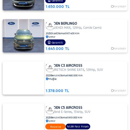
Garantili
1.650.000 TL
Karşılaştır
CITROEN BERLINGO
,
,
1.5 BLUEHDI MAX
129Hp
Combi Camlı
2025
Dizel
Otomatik
17.400 Km
İzmir
Garantili
1.645.000 TL
Karşılaştır
CITROEN C3 AIRCROSS
,
,
1.2 PURETECH SHINE EAT6
129Hp
SUV
2023
Benzin
Otomatik
60.000 Km
Muğla
1.378.000 TL
Karşılaştır
CITROEN C5 AIRCROSS
,
,
1.2 Hybrid E-Series
134Hp
SUV
2025
Benzin
Otomatik
10.000 Km
İzmir
%1,99 Faiz Fırsatı
Rezerve