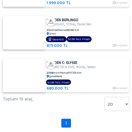
1.999.000 TL
Karşılaştır
CITROEN BERLINGO
,
,
1.5 BLUEHDI
101Hp
Panel Van
2024
Dizel
Manuel
82.690 Km
İzmir
%1,99 Faiz Fırsatı
Garantili
875.000 TL
Karşılaştır
CITROEN C- ELYSEE
,
,
1.2 PURETECH LİVE
80Hp
Sedan
2018
Benzin
Manuel
117.700 Km
Çanakkale
%1,99 Faiz Fırsatı
680.000 TL
Karşılaştır
Toplam 19 araç.
1