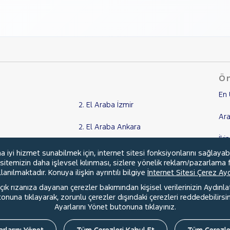
Ön
En 
2. El Araba İzmir
Ara
2. El Araba Ankara
İki
2. El Araba Aydın
yi hizmet sunabilmek için, internet sitesi fonksiyonlarını sağlayab
Ka
, sitemizin daha işlevsel kılınması, sizlere yönelik reklam/pazarlama f
2. El Araba Kocaeli
anılmaktadır. Konuya ilişkin ayrıntılı bilgiye
İnternet Sitesi Çerez A
Kr
ık rızanıza dayanan çerezler bakımından kişisel verilerinizin Aydınl
Tüm Şehirler
una tıklayarak, zorunlu çerezler dışındaki çerezleri reddedebilirsini
Ayarlarını Yönet butonuna tıklayınız.
rlarını Yönet
Tüm Çerezleri Kabul Et
Tüm Çerezle