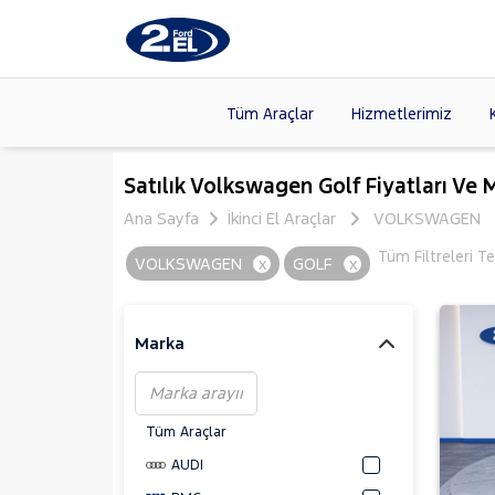
Tüm Araçlar
Hizmetlerimiz
Markalar
>
FORD
(89
Satılık Volkswagen Golf Fiyatları Ve 
VOLKSW
Ana Sayfa
İkinci El Araçlar
VOLKSWAGEN
Modeller
>
CITROE
Tüm Filtreleri T
VOLKSWAGEN
x
GOLF
x
Kasalar
>
TOYOTA
SKODA
(
Marka
Tüm Araçlar
AUDI