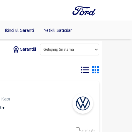
İkinci El Garanti
Yetkili Satıcılar
Garantili
Tüm Markaları
Listele >
(8)
 Kapı
 Km
Karşılaştır