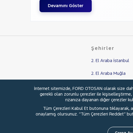
Devamını Göster
Şehirler
2. El Araba İstanbul
2. El Araba Muğla
2. El Araba Balıkesir
İnternet sitemizde, FORD OTOSAN olarak size daha i
gerekli olan zorunlu çerezler ile kişiselleştirme
2. El Araba Adana
rızanıza dayanan diğer çerezler kull
Tüm Çerezleri Kabul Et butonuna tıklayarak, aç
2. El Araba Samsun
onaylamış olursunuz. “Tüm Çerezleri Reddet” buton
Çerez Aya