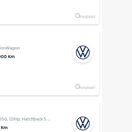
Karşılaştır
tionWagon
000 Km
Karşılaştır
 DSG
,
121Hp
,
Hatchback 5 Kapı
 Km