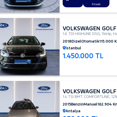
Fırsatı
VOLKSWAGEN GOLF
1.6 TDI HIGHLINE DSG
,
114Hp
,
Ha
2018
Dizel
Otomatik
115.000 
İstanbul
1.450.000 TL
VOLKSWAGEN GOLF
1.4 TSI BMT COMFORTLINE
,
12
2015
Benzin
Manuel
162.904 K
Antalya