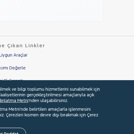
e Çıkan Linkler
Uygun Araçlar
cımı Değerle
nci El Garanti
ilmek ve bilgi toplumu hizmetlerini sunabilmek için
mpanyalar
aaliyetlerinin gerçekleştirilmesi amaçlarıyla açık
ydınlatma Metni
’nden ulaşabilirsiniz.
edi Hesaplama & Başvuru
atma Metni’nde belirtilen amaçlarla işlenmesini
z. Çerezleri kısmen devre dışı bırakmak için Çerez
ri Reddet