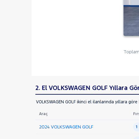
SSANGYONG
SUBARU
TESLA
TOYOTA
TRAKTÖR
VOLKSWAGEN
Toplam 
CADDY
CARAVELLE
CRAFTER
GOLF
2. El VOLKSWAGEN GOLF Yıllara Göre
1.4 TSI BMT COMFORTLINE
VOLKSWAGEN GOLF ikinci el ilanlarında yıllara göre b
1.4 TSI TRENDLINE TIPTRONIC
DSG
Araç
Fır
1.5 eTSI Life
1.6 COMFORTLINE
2024 VOLKSWAGEN GOLF
1
1.6 TDI HIGHLINE DSG