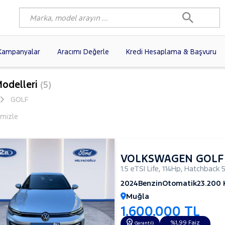
Kampanyalar
Aracımı Değerle
Kredi Hesaplama & Başvuru
3)
FIAT
(102)
RENAULT
(80)
Modelleri
(5)
AGEN
(61)
OPEL
(56)
PEUGEOT
(38)
GOLF
N
(19)
DACIA
(16)
HYUNDAI
(15)
emizle
(14)
VOLVO
(12)
KIA
(11)
10)
AUDI
(10)
MERCEDES-BENZ
VOLKSWAGEN GOLF
1.5 eTSI Life
,
114Hp
,
Hatchback 5
2024
Benzin
Otomatik
23.200
Muğla
1.600.000 TL
%1,99 Faiz
Garantili