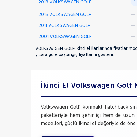
JETTA
2018 VOLKSWAGEN GOLF
1
PASSAT
2015 VOLKSWAGEN GOLF
—
PASSAT VARIANT
2011 VOLKSWAGEN GOLF
—
POLO
2001 VOLKSWAGEN GOLF
—
Taigo
T-CROSS
VOLKSWAGEN GOLF ikinci el ilanlarında fiyatlar model
yıllara göre başlangıç fiyatlarını gösterir.
TIGUAN
TRANSPORTER
VOLVO
İkinci El Volkswagen Golf 
Volkswagen Golf, kompakt hatchback sınıfı
paketleriyle hem şehir içi hem de uzun y
modelleri, güçlü ikinci el değeriyle de öne 