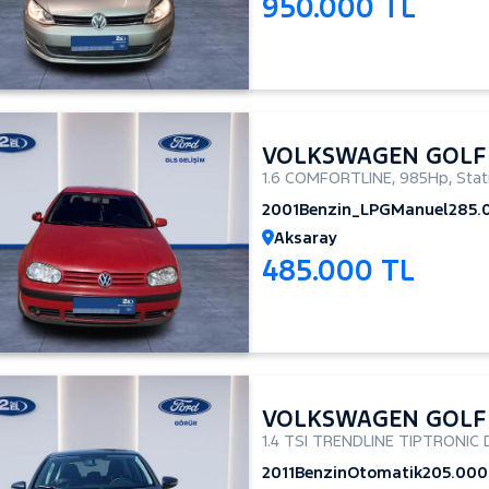
950.000 TL
VOLKSWAGEN GOLF
1.6 COMFORTLINE
,
985Hp
,
Sta
2001
Benzin_LPG
Manuel
285.
Aksaray
485.000 TL
VOLKSWAGEN GOLF
1.4 TSI TRENDLINE TIPTRONIC
2011
Benzin
Otomatik
205.000