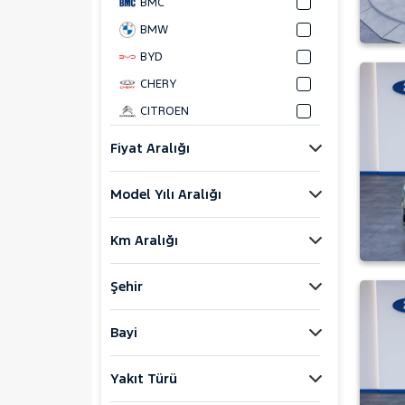
BMC
BMW
BYD
CHERY
CITROEN
CUPRA
Fiyat Aralığı
DACIA
Model Yılı Aralığı
DAIHATSU
FIAT
Km Aralığı
FORD
Foton
Şehir
HONDA
HYUNDAI
Bayi
ISUZU
Yakıt Türü
Iveco