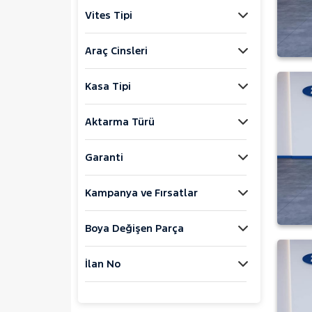
Jaecoo
Vites Tipi
JEEP
KIA
Araç Cinsleri
LANCIA
Kasa Tipi
MAN
MERCEDES-BENZ
Aktarma Türü
MINI
MITSUBISHI
Garanti
MOTORSIKLET
Kampanya ve Fırsatlar
NISSAN
OPEL
Boya Değişen Parça
PEUGEOT
RENAULT
İlan No
SEAT
SKODA