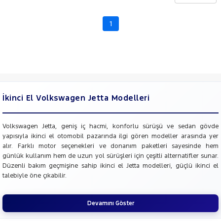
CHERY
CITROEN
1
Fiyat
CUPRA
Model
DACIA
Aralığı
DAIHATSU
Yılı
FIAT
Km
Aralığı
FORD
İkinci El Volkswagen Jetta Modelleri
Aralığı
Foton
Şehir
HONDA
Volkswagen Jetta, geniş iç hacmi, konforlu sürüşü ve sedan gövde
yapısıyla ikinci el otomobil pazarında ilgi gören modeller arasında yer
HYUNDAI
Bayi
alır. Farklı motor seçenekleri ve donanım paketleri sayesinde hem
ISUZU
günlük kullanım hem de uzun yol sürüşleri için çeşitli alternatifler sunar.
Yakıt
Düzenli bakım geçmişine sahip ikinci el Jetta modelleri, güçlü ikinci el
Iveco
talebiyle öne çıkabilir.
Türü
Vites
Jaecoo
JEEP
Devamını Göster
Tipi
Araç
KIA