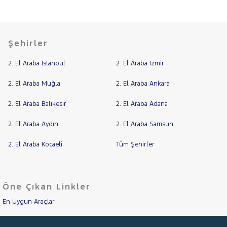
MAN
Cinsleri
Kasa
MERCEDES-
BENZ
Tipi
MINI
Aktarma
Şehirler
MITSUBISHI
2. El Araba İstanbul
Türü
2. El Araba İzmir
MOTORSIKLET
Garanti
Kampanya
NISSAN
2. El Araba Muğla
2. El Araba Ankara
OPEL
2. El Araba Balıkesir
2. El Araba Adana
ve
Boya
PEUGEOT
2. El Araba Aydın
2. El Araba Samsun
Fırsatlar
RENAULT
Değişen
SEAT
2. El Araba Kocaeli
Tüm Şehirler
İlan
Parça
SKODA
No
SSANGYONG
Öne Çıkan Linkler
SUBARU
En Uygun Araçlar
TESLA
TOGG
Aracımı Değerle