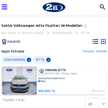
Satılık Volkswagen Jetta Fiyatları Ve Modelleri
(1)
Ana Sayfa
İkinci El Araçlar
VOLKSWAGEN
JETTA
Garantili
Seçili Filtreler
Tümünü Temizle
Marka
VOLKSWAGEN
JETTA
x
x
VOLKSWAGEN JETTA
Tüm
,
,
1.6 COMFORTLINE
103Hp
Sedan
Araçlar
2014
Dizel
Manuel
234.172 Km
Tokat
AUDI
BMC
935.000 TL
Karşılaştır
BMW
Toplam 1 araç.
BYD