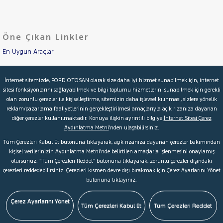
DAIHATSU
Cinsleri
Kasa
FIAT
Öne Çıkan Linkler
Tipi
FORD
Aktarma
Foton
En Uygun Araçlar
Türü
HONDA
Aracımı Değerle
Garanti
Kampanya
İnternet sitemizde, FORD OTOSAN olarak size daha iyi hizmet sunabilmek için, internet
HYUNDAI
sitesi fonksiyonlarını sağlayabilmek ve bilgi toplumu hizmetlerini sunabilmek için gerekli
İkinci El Garanti
ISUZU
olan zorunlu çerezler ile kişiselleştirme, sitemizin daha işlevsel kılınması, sizlere yönelik
ve
Boya
reklam/pazarlama faaliyetlerinin gerçekleştirilmesi amaçlarıyla açık rızanıza dayanan
Iveco
Kampanyalar
diğer çerezler kullanılmaktadır. Konuya ilişkin ayrıntılı bilgiye
İnternet Sitesi Çerez
Fırsatlar
Jaecoo
Aydınlatma Metni
’nden ulaşabilirsiniz.
Değişen
Kredi Hesaplama & Başvuru
JEEP
Tüm Çerezleri Kabul Et butonuna tıklayarak, açık rızanıza dayanan çerezler bakımından
İlan
Parça
kişisel verilerinizin Aydınlatma Metni’nde belirtilen amaçlarla işlenmesini onaylamış
KIA
olursunuz. “Tüm Çerezleri Reddet” butonuna tıklayarak, zorunlu çerezler dışındaki
No
© 2026 Ford Türkiye
Ford Kurumsal
Hakkımızda
LANCIA
çerezleri reddedebilirsiniz. Çerezleri kısmen devre dışı bırakmak için Çerez Ayarlarını Yönet
butonuna tıklayınız.
Şartlar & Kişisel Verilerin Korunması
S.S.S.
Faydalı Bağlantılar
MAN
MERCEDES-
Çerez Tercihleri
Çerez Ayarlarını Yönet
Tüm Çerezleri Kabul Et
Tüm Çerezleri Reddet
BENZ
MINI