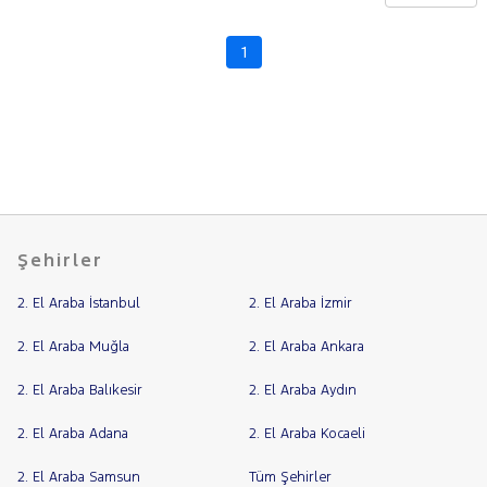
CHERY
CITROEN
1
Fiyat
BERLINGO
C-
Model
Aralığı
ELYSEE
C3
Yılı
AIRCROSS
C4
Km
CACTUS
C4
Aralığı
PICASSO
Aralığı
1.6
Şehirler
Şehir
BLUEHDI
SHINE
EAT 6
2. El Araba İstanbul
2. El Araba İzmir
Bayi
C4
Yakıt
2. El Araba Muğla
2. El Araba Ankara
X
C5
AIRCROSS
2. El Araba Balıkesir
2. El Araba Aydın
Türü
NEMO
Vites
2. El Araba Adana
2. El Araba Kocaeli
CUPRA
Tipi
Araç
DACIA
2. El Araba Samsun
Tüm Şehirler