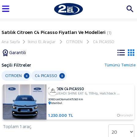
Satılık Citroen C4 Picasso Fiyatları Ve Modelleri
(1)
Ana Sayfa
İkinci El Araçlar
CITROEN
C4 PICASSO
Garantili
Seçili Filtreler
Tümünü Temizle
Marka
CITROEN
C4 PICASSO
x
x
CITROEN C4 PICASSO
Tüm
,
,
1.6 BLUEHDI SHINE EAT 6
118Hp
Hatchback 5 Kapı
Araçlar
2018
Dizel
Otomatik
75.563 Km
İstanbul
AUDI
BMC
1.230.000 TL
Karşılaştır
BMW
Toplam 1 araç.
BYD