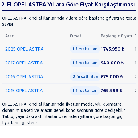
1.6
2. El OPEL ASTRA Yıllara Göre Fiyat Karşılaştırması
EDITION
PLUS
RAMA
Astra-
OPEL ASTRA ikinci el ilanlarında yıllara göre başlangıç fiyatı ve topla
YAP
sayısı
e
COMBO
Araç
Fırsat
Başlangıç Fiyatı
T
CORSA
Corsa-
2025 OPEL ASTRA
1.745.950 ₺
1
1 fırsatlı ilan
e
GRANDLAND
2017 OPEL ASTRA
940.000 ₺
1
X
1 fırsatlı ilan
MOKKA
2016 OPEL ASTRA
675.000 ₺
2
VIVARO
2 fırsatlı ilan
Zafira
2015 OPEL ASTRA
769.999 ₺
2
Life
1 fırsatlı ilan
PEUGEOT
OPEL ASTRA ikinci el ilanlarında fiyatlar model yılı, kilometre,
RENAULT
donanım paketi ve aracın genel kondisyonuna göre değişebilir.
SEAT
Tablo, yayındaki aktif ilanlar üzerinden yıllara göre başlangıç
fiyatlarını gösterir.
SKODA
SSANGYONG