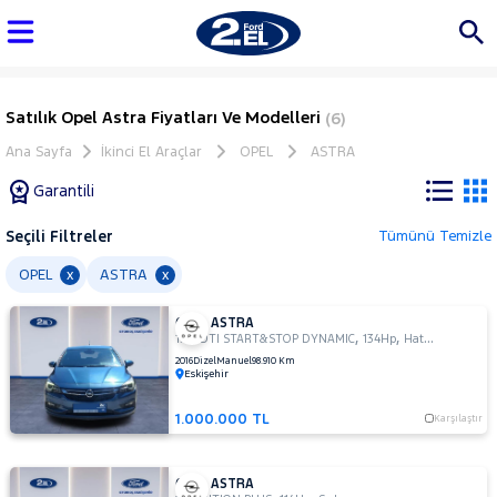
Satılık Opel Astra Fiyatları Ve Modelleri
(6)
Ana Sayfa
İkinci El Araçlar
OPEL
ASTRA
Garantili
Seçili Filtreler
Tümünü Temizle
Marka
OPEL
ASTRA
x
x
OPEL ASTRA
Tüm
,
,
1.6 CDTI START&STOP DYNAMIC
134Hp
Hatchback 5 Kapı
Araçlar
2016
Dizel
Manuel
98.910 Km
Eskişehir
AUDI
BMC
1.000.000 TL
Karşılaştır
BMW
BYD
OPEL ASTRA