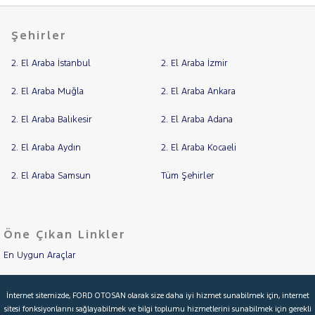
SUBARU
TESLA
Şehirler
TOGG
2. El Araba İstanbul
2. El Araba İzmir
TOYOTA
2. El Araba Muğla
2. El Araba Ankara
TRAKTÖR
VOLKSWAGEN
2. El Araba Balıkesir
2. El Araba Adana
VOLVO
2. El Araba Aydın
2. El Araba Kocaeli
2. El Araba Samsun
Tüm Şehirler
Öne Çıkan Linkler
En Uygun Araçlar
Aracımı Değerle
İnternet sitemizde, FORD OTOSAN olarak size daha iyi hizmet sunabilmek için, internet
sitesi fonksiyonlarını sağlayabilmek ve bilgi toplumu hizmetlerini sunabilmek için gerekli
İkinci El Garanti