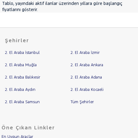
Tablo, yayındaki aktif ilanlar üzerinden yıllara göre başlangıç
LANCIA
fiyatlarını gösterir.
RAMA
MAN
MERCEDES-
YAP
BENZ
MINI
Şehirler
MITSUBISHI
MOTORSIKLET
2. El Araba İstanbul
2. El Araba İzmir
NISSAN
2. El Araba Muğla
2. El Araba Ankara
OPEL
2. El Araba Balıkesir
PEUGEOT
2. El Araba Adana
RENAULT
2. El Araba Aydın
2. El Araba Kocaeli
SEAT
2. El Araba Samsun
Tüm Şehirler
SKODA
SSANGYONG
SUBARU
Öne Çıkan Linkler
TESLA
En Uygun Araçlar