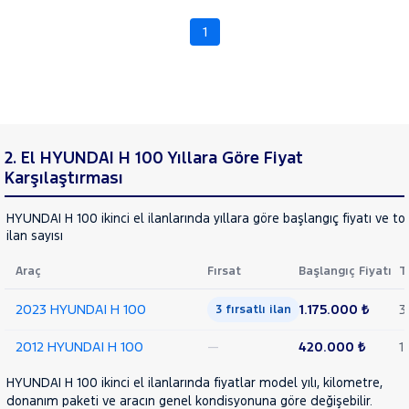
2,5
Cinsleri
Kasa
PANELVAN
1
2,5 TCI
Tipi
DC
Aktarma
PICKUP
AC
Türü
2.5 D
Garanti
KASALI
Kampanya
2. El HYUNDAI H 100 Yıllara Göre Fiyat
I10
Karşılaştırması
ve
Boya
I20
I20
HYUNDAI H 100 ikinci el ilanlarında yıllara göre başlangıç fiyatı ve t
Fırsatlar
ilan sayısı
Değişen
ACTIVE
IX35
İlan
Araç
Fırsat
Başlangıç Fiyatı
T
Parça
ISUZU
No
2023 HYUNDAI H 100
1.175.000 ₺
3
Iveco
3 fırsatlı ilan
Jaecoo
2012 HYUNDAI H 100
—
420.000 ₺
1
JEEP
HYUNDAI H 100 ikinci el ilanlarında fiyatlar model yılı, kilometre,
KIA
donanım paketi ve aracın genel kondisyonuna göre değişebilir.