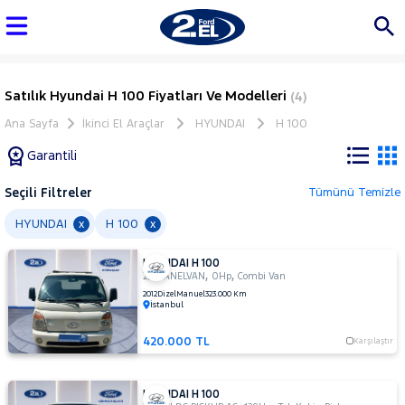
Satılık Hyundai H 100 Fiyatları Ve Modelleri
(4)
Ana Sayfa
İkinci El Araçlar
HYUNDAI
H 100
Garantili
Seçili Filtreler
Tümünü Temizle
Marka
HYUNDAI
H 100
x
x
HYUNDAI H 100
Tüm
,
,
2,5 PANELVAN
0Hp
Combi Van
Araçlar
2012
Dizel
Manuel
323.000 Km
İstanbul
AUDI
BMC
420.000 TL
Karşılaştır
BMW
BYD
HYUNDAI H 100