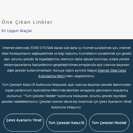
LANCIA
Cinsleri
Kasa
MAN
MERCEDES-
Öne Çıkan Linkler
Tipi
Aktarma
BENZ
MINI
En Uygun Araçlar
Türü
MITSUBISHI
Aracımı Değerle
Garanti
Kampanya
İnternet sitemizde, FORD OTOSAN olarak size daha iyi hizmet sunabilmek için, internet
MOTORSIKLET
sitesi fonksiyonlarını sağlayabilmek ve bilgi toplumu hizmetlerini sunabilmek için gerekli
İkinci El Garanti
NISSAN
olan zorunlu çerezler ile kişiselleştirme, sitemizin daha işlevsel kılınması, sizlere yönelik
ve
Boya
reklam/pazarlama faaliyetlerinin gerçekleştirilmesi amaçlarıyla açık rızanıza dayanan
OPEL
Kampanyalar
diğer çerezler kullanılmaktadır. Konuya ilişkin ayrıntılı bilgiye
İnternet Sitesi Çerez
Fırsatlar
PEUGEOT
Aydınlatma Metni
’nden ulaşabilirsiniz.
Değişen
Kredi Hesaplama & Başvuru
RENAULT
Tüm Çerezleri Kabul Et butonuna tıklayarak, açık rızanıza dayanan çerezler bakımından
İlan
Parça
kişisel verilerinizin Aydınlatma Metni’nde belirtilen amaçlarla işlenmesini onaylamış
SEAT
olursunuz. “Tüm Çerezleri Reddet” butonuna tıklayarak, zorunlu çerezler dışındaki
No
© 2026 Ford Türkiye
Ford Kurumsal
Hakkımızda
SKODA
çerezleri reddedebilirsiniz. Çerezleri kısmen devre dışı bırakmak için Çerez Ayarlarını Yönet
butonuna tıklayınız.
Şartlar & Kişisel Verilerin Korunması
S.S.S.
Faydalı Bağlantılar
FABIA
Çerez Tercihleri
KAMIQ
Çerez Ayarlarını Yönet
Tüm Çerezleri Kabul Et
Tüm Çerezleri Reddet
OCTAVIA