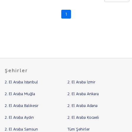
CHERY
CITROEN
1
Fiyat
CUPRA
Model
DACIA
Aralığı
DAIHATSU
Yılı
FIAT
Km
Aralığı
FORD
Aralığı
Foton
Şehirler
Şehir
HONDA
2. El Araba İstanbul
2. El Araba İzmir
HYUNDAI
Bayi
ISUZU
Yakıt
2. El Araba Muğla
2. El Araba Ankara
Iveco
2. El Araba Balıkesir
2. El Araba Adana
Türü
Vites
Jaecoo
2. El Araba Aydın
2. El Araba Kocaeli
JEEP
Tipi
Araç
KIA
2. El Araba Samsun
Tüm Şehirler