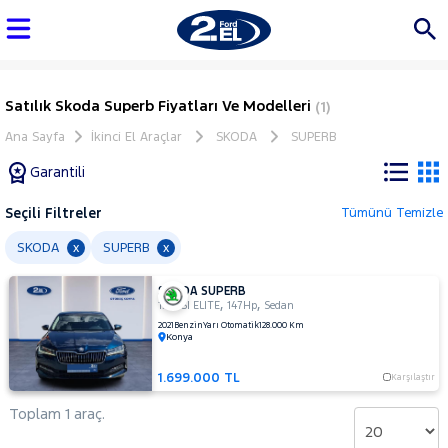
Satılık Skoda Superb Fiyatları Ve Modelleri
(1)
Ana Sayfa
İkinci El Araçlar
SKODA
SUPERB
Garantili
Seçili Filtreler
Tümünü Temizle
Marka
SKODA
SUPERB
x
x
SKODA SUPERB
Tüm
,
,
1.5 TSI ELITE
147Hp
Sedan
Araçlar
2021
Benzin
Yarı Otomatik
128.000 Km
Konya
AUDI
BMC
1.699.000 TL
Karşılaştır
BMW
Toplam 1 araç.
BYD