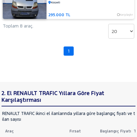
Van
Kocaeli
FLUENCE
RAMA
KADJAR
295.000 TL
Karşılaştır
YAP
KANGOO
Toplam 8 araç.
KANGOO
EXPRESS
KANGOO
MULTIX
KOLEOS
1
MASTER
MEGANE
Megane
E-Tech
SYMBOL
2. El RENAULT TRAFIC Yıllara Göre Fiyat
TRAFIC
Karşılaştırması
1.6 DCI
GRAND
RENAULT TRAFIC ikinci el ilanlarında yıllara göre başlangıç fiyatı ve 
CONFORT
ilan sayısı
1.6 DCI
L2H1
Araç
Fırsat
Başlangıç Fiyatı
T
GRAND