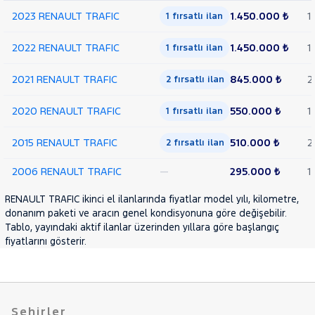
CONFORT
2023 RENAULT TRAFIC
1.450.000 ₺
1
1 fırsatlı ilan
1.9 DCI
BAZ 5M3
2022 RENAULT TRAFIC
1.450.000 ₺
1
1 fırsatlı ilan
GRAND
CONFORT
2021 RENAULT TRAFIC
845.000 ₺
2
2 fırsatlı ilan
2.0
DCI
2020 RENAULT TRAFIC
550.000 ₺
1
1 fırsatlı ilan
2.0 DCI
6M3
2015 RENAULT TRAFIC
510.000 ₺
2
GRAND
2 fırsatlı ilan
CONFORT
2006 RENAULT TRAFIC
—
295.000 ₺
1
2.0 DCI
FAZ2 6M3
RENAULT TRAFIC ikinci el ilanlarında fiyatlar model yılı, kilometre,
GRAND
donanım paketi ve aracın genel kondisyonuna göre değişebilir.
CONFORT
Tablo, yayındaki aktif ilanlar üzerinden yıllara göre başlangıç
2.0 dCi
fiyatlarını gösterir.
Grand
Confort
SEAT
SKODA
Şehirler