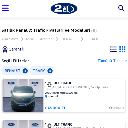
Satılık Renault Trafic Fiyatları Ve Modelleri
(8)
Ana Sayfa
İkinci El Araçlar
RENAULT
TRAFIC
Garantili
Seçili Filtreler
Tümünü Temizle
Marka
RENAULT
TRAFIC
x
x
RENAULT TRAFIC
Tüm
,
,
2.0 DCI 6M3 GRAND CONFORT
143Hp
Panel Van
Araçlar
2021
Dizel
Manuel
125.000 Km
İstanbul
AUDI
BMC
845.000 TL
Karşılaştır
BMW
BYD
RENAULT TRAFIC