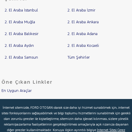
SSANGYONG
2. El Araba İstanbul
SUBARU
2. El Araba İzmir
TESLA
2. El Araba Muğla
2. El Araba Ankara
TOGG
2. El Araba Balıkesir
2. El Araba Adana
TOYOTA
2. El Araba Aydın
TRAKTÖR
2. El Araba Kocaeli
VOLKSWAGEN
2. El Araba Samsun
Tüm Şehirler
VOLVO
Öne Çıkan Linkler
En Uygun Araçlar
Aracımı Değerle
İnternet sitemizde, FORD OTOSAN olarak size daha iyi hizmet sunabilmek için, internet
sitesi fonksiyonlarını sağlayabilmek ve bilgi toplumu hizmetlerini sunabilmek için gerekli
İkinci El Garanti
olan zorunlu çerezler ile kişiselleştirme, sitemizin daha işlevsel kılınması, sizlere yönelik
reklam/pazarlama faaliyetlerinin gerçekleştirilmesi amaçlarıyla açık rızanıza dayanan
Kampanyalar
diğer çerezler kullanılmaktadır. Konuya ilişkin ayrıntılı bilgiye
İnternet Sitesi Çerez