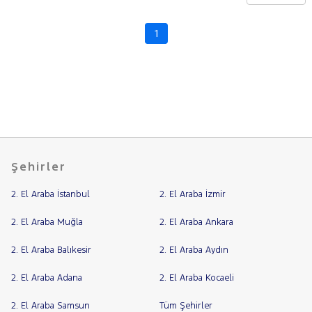
CHERY
CITROEN
1
Fiyat
BERLINGO
C-
Model
Aralığı
ELYSEE
C3
Yılı
AIRCROSS
1.2
Km
Aralığı
PURETECH
SHINE
Aralığı
EAT6
C4
Şehirler
Şehir
CACTUS
C4
2. El Araba İstanbul
2. El Araba İzmir
Bayi
PICASSO
C4
Yakıt
2. El Araba Muğla
2. El Araba Ankara
X
C5
AIRCROSS
2. El Araba Balıkesir
2. El Araba Aydın
Türü
NEMO
Vites
2. El Araba Adana
2. El Araba Kocaeli
CUPRA
Tipi
Araç
DACIA
2. El Araba Samsun
Tüm Şehirler