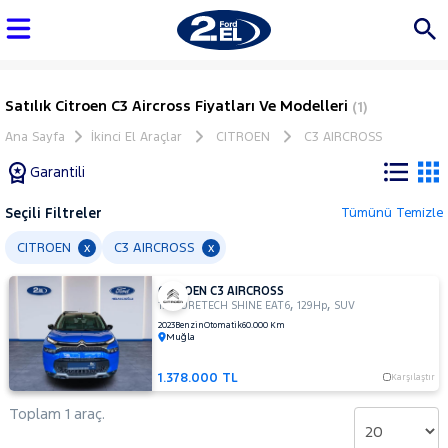
Satılık Citroen C3 Aircross Fiyatları Ve Modelleri
(1)
Ana Sayfa
İkinci El Araçlar
CITROEN
C3 AIRCROSS
Garantili
Seçili Filtreler
Tümünü Temizle
Marka
CITROEN
C3 AIRCROSS
x
x
CITROEN C3 AIRCROSS
Tüm
,
,
1.2 PURETECH SHINE EAT6
129Hp
SUV
Araçlar
2023
Benzin
Otomatik
60.000 Km
Muğla
AUDI
BMC
1.378.000 TL
Karşılaştır
BMW
Toplam 1 araç.
BYD