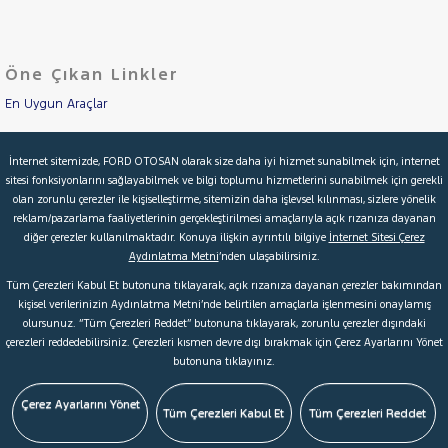
DAIHATSU
Cinsleri
Kasa
FIAT
Öne Çıkan Linkler
Tipi
FORD
Aktarma
Foton
En Uygun Araçlar
Türü
HONDA
Aracımı Değerle
Garanti
Kampanya
İnternet sitemizde, FORD OTOSAN olarak size daha iyi hizmet sunabilmek için, internet
HYUNDAI
sitesi fonksiyonlarını sağlayabilmek ve bilgi toplumu hizmetlerini sunabilmek için gerekli
İkinci El Garanti
ISUZU
olan zorunlu çerezler ile kişiselleştirme, sitemizin daha işlevsel kılınması, sizlere yönelik
ve
Boya
reklam/pazarlama faaliyetlerinin gerçekleştirilmesi amaçlarıyla açık rızanıza dayanan
Iveco
Kampanyalar
diğer çerezler kullanılmaktadır. Konuya ilişkin ayrıntılı bilgiye
İnternet Sitesi Çerez
Fırsatlar
Jaecoo
Aydınlatma Metni
’nden ulaşabilirsiniz.
Değişen
Kredi Hesaplama & Başvuru
JEEP
Tüm Çerezleri Kabul Et butonuna tıklayarak, açık rızanıza dayanan çerezler bakımından
İlan
Parça
kişisel verilerinizin Aydınlatma Metni’nde belirtilen amaçlarla işlenmesini onaylamış
KIA
olursunuz. “Tüm Çerezleri Reddet” butonuna tıklayarak, zorunlu çerezler dışındaki
No
© 2026 Ford Türkiye
Ford Kurumsal
Hakkımızda
LANCIA
çerezleri reddedebilirsiniz. Çerezleri kısmen devre dışı bırakmak için Çerez Ayarlarını Yönet
butonuna tıklayınız.
Şartlar & Kişisel Verilerin Korunması
S.S.S.
Faydalı Bağlantılar
MAN
MERCEDES-
Çerez Tercihleri
Çerez Ayarlarını Yönet
Tüm Çerezleri Kabul Et
Tüm Çerezleri Reddet
BENZ
MINI