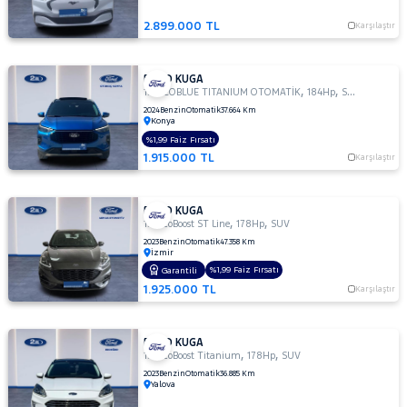
2.899.000 TL
Karşılaştır
FORD KUGA
,
,
1.5 ECOBLUE TITANIUM OTOMATİK
184Hp
SUV
2024
Benzin
Otomatik
37.664 Km
Konya
%1,99 Faiz Fırsatı
1.915.000 TL
Karşılaştır
FORD KUGA
,
,
1.5 EcoBoost ST Line
178Hp
SUV
2023
Benzin
Otomatik
47.358 Km
İzmir
%1,99 Faiz Fırsatı
Garantili
1.925.000 TL
Karşılaştır
FORD KUGA
,
,
1.5 EcoBoost Titanium
178Hp
SUV
2023
Benzin
Otomatik
36.885 Km
Yalova