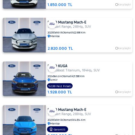
1.850.000 TL
Karşılaştır
FORD Mustang Mach-E
,
,
Standart Range
269Hp
SUV
2023
Elektrik
Otomatik
22.998 Km
Manisa
2.820.000 TL
Karşılaştır
FORD KUGA
,
,
1.5 EcoBoost Titanium
184Hp
SUV
2024
Benzin
Otomatik
21.588 Km
İzmir
%1,99 Faiz Fırsatı
1.928.000 TL
Karşılaştır
FORD Mustang Mach-E
,
,
Standart Range
269Hp
SUV
2023
Elektrik
Otomatik
14.814 Km
Manisa
Garantili