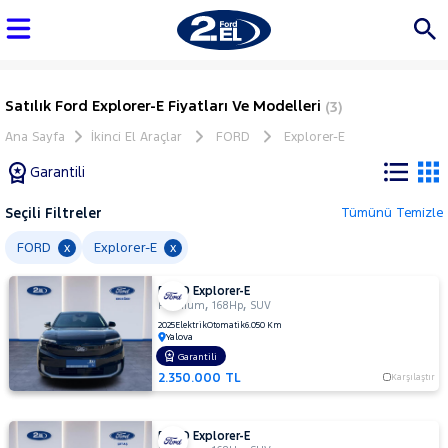
Satılık Ford Explorer-E Fiyatları Ve Modelleri
(3)
Ana Sayfa
İkinci El Araçlar
FORD
Explorer-E
Garantili
Seçili Filtreler
Tümünü Temizle
Marka
FORD
Explorer-E
x
x
FORD Explorer-E
Tüm
,
,
Premium
168Hp
SUV
Araçlar
2025
Elektrik
Otomatik
6.050 Km
Yalova
AUDI
Garantili
BMC
2.350.000 TL
Karşılaştır
BMW
BYD
FORD Explorer-E