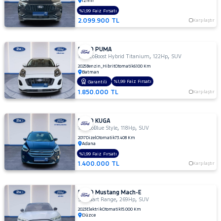
İzmir
MOTORSIKLET
%1,99 Faiz Fırsatı
2.099.900 TL
Karşılaştır
NISSAN
OPEL
FORD PUMA
PEUGEOT
,
,
1.0 EcoBoost Hybrid Titanium
122Hp
SUV
2025
Benzin_Hibrit
Otomatik
6.100 Km
RENAULT
Batman
%1,99 Faiz Fırsatı
Garantili
SEAT
1.850.000 TL
Karşılaştır
SKODA
SSANGYONG
FORD KUGA
,
,
SUBARU
1.5 EcoBlue Style
118Hp
SUV
2017
Dizel
Otomatik
73.408 Km
TESLA
Adana
%1,99 Faiz Fırsatı
TOGG
1.400.000 TL
Karşılaştır
TOYOTA
TRAKTÖR
FORD Mustang Mach-E
,
,
Standart Range
269Hp
SUV
VOLKSWAGEN
2023
Elektrik
Otomatik
15.000 Km
Düzce
VOLVO