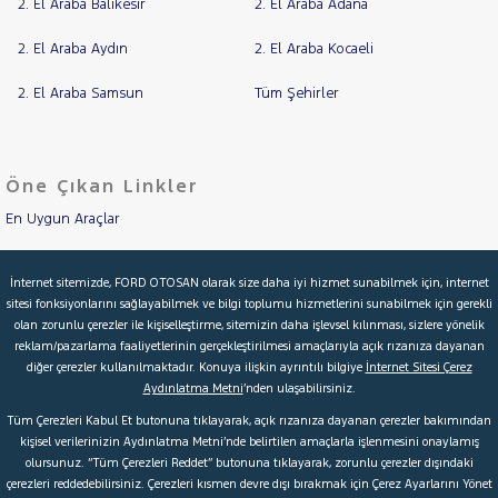
2. El Araba Balıkesir
2. El Araba Adana
2. El Araba Aydın
2. El Araba Kocaeli
2. El Araba Samsun
Tüm Şehirler
Öne Çıkan Linkler
En Uygun Araçlar
Aracımı Değerle
İnternet sitemizde, FORD OTOSAN olarak size daha iyi hizmet sunabilmek için, internet
sitesi fonksiyonlarını sağlayabilmek ve bilgi toplumu hizmetlerini sunabilmek için gerekli
İkinci El Garanti
olan zorunlu çerezler ile kişiselleştirme, sitemizin daha işlevsel kılınması, sizlere yönelik
reklam/pazarlama faaliyetlerinin gerçekleştirilmesi amaçlarıyla açık rızanıza dayanan
Kampanyalar
diğer çerezler kullanılmaktadır. Konuya ilişkin ayrıntılı bilgiye
İnternet Sitesi Çerez
Aydınlatma Metni
’nden ulaşabilirsiniz.
Kredi Hesaplama & Başvuru
Tüm Çerezleri Kabul Et butonuna tıklayarak, açık rızanıza dayanan çerezler bakımından
kişisel verilerinizin Aydınlatma Metni’nde belirtilen amaçlarla işlenmesini onaylamış
olursunuz. “Tüm Çerezleri Reddet” butonuna tıklayarak, zorunlu çerezler dışındaki
© 2026 Ford Türkiye
Ford Kurumsal
Hakkımızda
çerezleri reddedebilirsiniz. Çerezleri kısmen devre dışı bırakmak için Çerez Ayarlarını Yönet