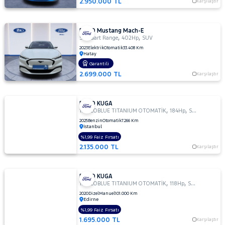
2.950.000 TL
Karşılaştır
FORD Mustang Mach-E
,
,
Standart Range
402Hp
SUV
2023
Elektrik
Otomatik
33.408 Km
Hatay
Garantili
2.699.000 TL
Karşılaştır
FORD KUGA
,
,
1.5 ECOBLUE TITANIUM OTOMATİK
184Hp
SUV
2025
Benzin
Otomatik
7.266 Km
İstanbul
%1,99 Faiz Fırsatı
2.135.000 TL
Karşılaştır
FORD KUGA
,
,
1.5 ECOBLUE TITANIUM OTOMATİK
118Hp
SUV
2020
Dizel
Manuel
101.000 Km
Edirne
%1,99 Faiz Fırsatı
1.695.000 TL
Karşılaştır