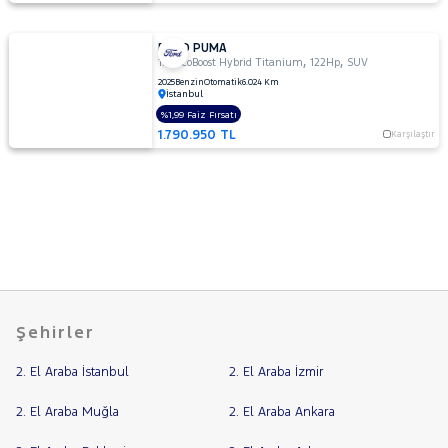
FORD PUMA
,
,
1.0 EcoBoost Hybrid Titanium
122Hp
SUV
2025
Benzin
Otomatik
6.024 Km
İstanbul
%1,99 Faiz Fırsatı
1.790.950 TL
Karşılaştır
Şehirler
2. El Araba İstanbul
2. El Araba İzmir
2. El Araba Muğla
2. El Araba Ankara