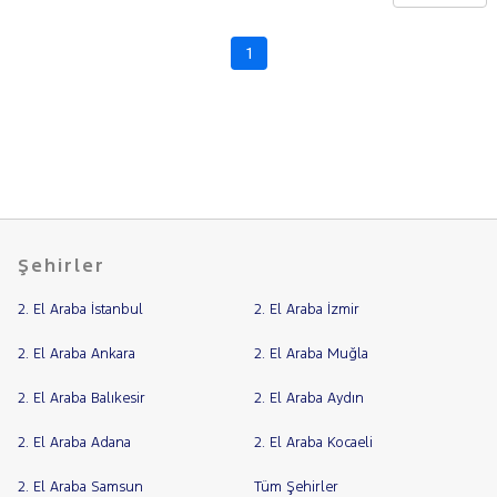
CHERY
CITROEN
1
Fiyat
CUPRA
Model
DACIA
Aralığı
DAIHATSU
Yılı
FIAT
Km
Aralığı
FORD
Aralığı
Foton
Şehirler
Şehir
HONDA
2. El Araba İstanbul
2. El Araba İzmir
HYUNDAI
Bayi
ISUZU
Yakıt
2. El Araba Ankara
2. El Araba Muğla
Iveco
2. El Araba Balıkesir
2. El Araba Aydın
Türü
Vites
Jaecoo
2. El Araba Adana
2. El Araba Kocaeli
JEEP
Tipi
Araç
KIA
2. El Araba Samsun
Tüm Şehirler