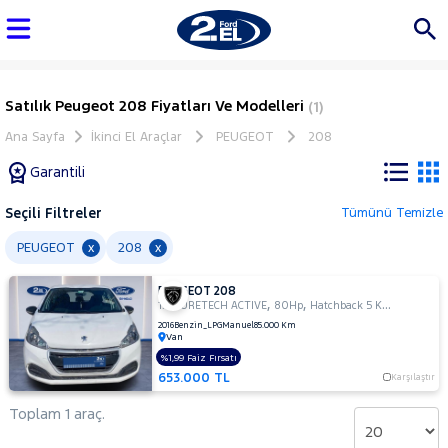
Satılık Peugeot 208 Fiyatları Ve Modelleri
(1)
Ana Sayfa
İkinci El Araçlar
PEUGEOT
208
Garantili
Seçili Filtreler
Tümünü Temizle
Marka
PEUGEOT
208
x
x
PEUGEOT 208
Tüm
,
,
1.2 PURETECH ACTIVE
80Hp
Hatchback 5 Kapı
Araçlar
2016
Benzin_LPG
Manuel
85.000 Km
Van
AUDI
%1,99 Faiz Fırsatı
BMC
653.000 TL
Karşılaştır
BMW
Toplam 1 araç.
BYD