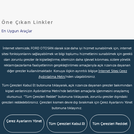
LANCIA
Cinsleri
Kasa
MAN
MERCEDES-
Öne Çıkan Linkler
Tipi
Aktarma
BENZ
MINI
En Uygun Araçlar
Türü
MITSUBISHI
Aracımı Değerle
Garanti
Kampanya
İnternet sitemizde, FORD OTOSAN olarak size daha iyi hizmet sunabilmek için, internet
MOTORSIKLET
sitesi fonksiyonlarını sağlayabilmek ve bilgi toplumu hizmetlerini sunabilmek için gerekli
İkinci El Garanti
NISSAN
olan zorunlu çerezler ile kişiselleştirme, sitemizin daha işlevsel kılınması, sizlere yönelik
ve
Boya
reklam/pazarlama faaliyetlerinin gerçekleştirilmesi amaçlarıyla açık rızanıza dayanan
OPEL
Kampanyalar
diğer çerezler kullanılmaktadır. Konuya ilişkin ayrıntılı bilgiye
İnternet Sitesi Çerez
Fırsatlar
PEUGEOT
Aydınlatma Metni
’nden ulaşabilirsiniz.
Değişen
Kredi Hesaplama & Başvuru
107
Tüm Çerezleri Kabul Et butonuna tıklayarak, açık rızanıza dayanan çerezler bakımından
İlan
Parça
kişisel verilerinizin Aydınlatma Metni’nde belirtilen amaçlarla işlenmesini onaylamış
2008
olursunuz. “Tüm Çerezleri Reddet” butonuna tıklayarak, zorunlu çerezler dışındaki
No
© 2026 Ford Türkiye
Ford Kurumsal
Hakkımızda
207
çerezleri reddedebilirsiniz. Çerezleri kısmen devre dışı bırakmak için Çerez Ayarlarını Yönet
butonuna tıklayınız.
Şartlar & Kişisel Verilerin Korunması
S.S.S.
Faydalı Bağlantılar
208
Çerez Tercihleri
1.2
Çerez Ayarlarını Yönet
Tüm Çerezleri Kabul Et
Tüm Çerezleri Reddet
PURETECH
ACTIVE