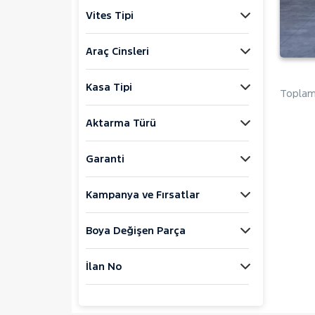
Jaecoo
Vites Tipi
JEEP
KIA
Araç Cinsleri
LANCIA
Kasa Tipi
MAN
Toplam 
MERCEDES-BENZ
Aktarma Türü
MINI
MITSUBISHI
Garanti
MOTORSIKLET
Kampanya ve Fırsatlar
NISSAN
OPEL
Boya Değişen Parça
PEUGEOT
107
İlan No
2008
207