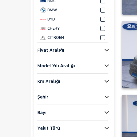
BMC
BMW
BYD
CHERY
CITROEN
CUPRA
Fiyat Aralığı
DACIA
Model Yılı Aralığı
DAIHATSU
FIAT
Km Aralığı
FORD
Foton
Şehir
HONDA
HYUNDAI
Bayi
ISUZU
Yakıt Türü
Iveco