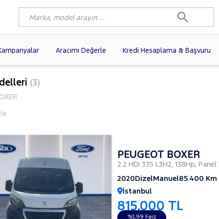
Kampanyalar
Aracımı Değerle
Kredi Hesaplama & Başvuru
9)
FIAT
(97)
RENAULT
(76)
delleri
(3)
AGEN
(56)
OPEL
(54)
PEUGEOT
(35)
OXER
I
(19)
CITROEN
(17)
TOYOTA
(14)
zle
)
KIA
(12)
VOLVO
(11)
9)
AUDI
(9)
NISSAN
(8)
PEUGEOT BOXER
2.2 HDI 335 L3H2
,
138Hp
,
Panel
2020
Dizel
Manuel
85.400 Km
İstanbul
815.000 TL
%1,99 Faiz