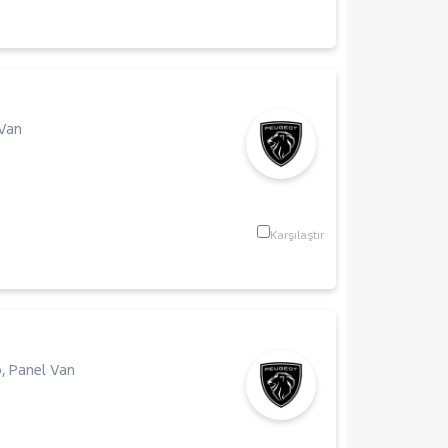
Van
Karşılaştır
p
,
Panel Van