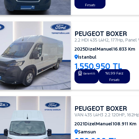
Fırsatı
PEUGEOT BOXER
2.2 HDI 435 L4H2
,
177Hp
,
Panel 
2025
Dizel
Manuel
16.833 Km
İstanbul
1.550.950 TL
%1,99 Faiz
Garantili
Fırsatı
PEUGEOT BOXER
VAN 435 L4H3 2.2 120HP
,
162H
2021
Dizel
Manuel
108.911 Km
Samsun