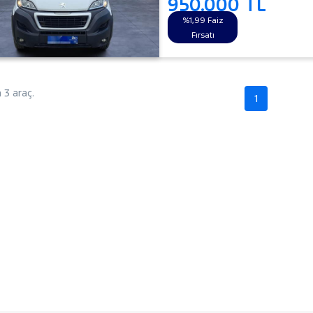
950.000 TL
%1,99 Faiz
Fırsatı
3 araç.
1