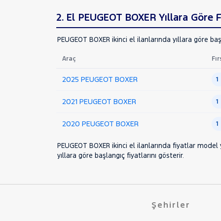
208
2. El PEUGEOT BOXER Yıllara Göre Fi
3008
308
PEUGEOT BOXER ikinci el ilanlarında yıllara göre başl
508
Araç
Fır
BIPPER
BOXER
2025 PEUGEOT BOXER
1
2.2 HDI 335 L3H2
2021 PEUGEOT BOXER
1
2.2 HDI 435 L4H2
VAN 435 L4H3 2.2 120HP
2020 PEUGEOT BOXER
1
EXPERT
PEUGEOT BOXER ikinci el ilanlarında fiyatlar model y
EXPERT TRAVELLER
yıllara göre başlangıç fiyatlarını gösterir.
J9
PARTNER
RİFTER
Şehirler
RENAULT