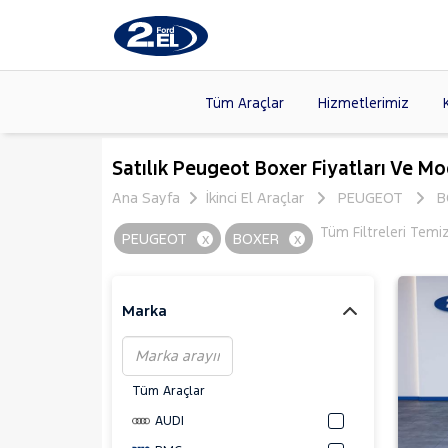
Tüm Araçlar
Hizmetlerimiz
Markalar
>
FORD
(87
Satılık Peugeot Boxer Fiyatları Ve Mo
VOLKSW
Ana Sayfa
İkinci El Araçlar
PEUGEOT
B
Modeller
>
HYUNDA
Tüm Filtreleri Temi
PEUGEOT
x
BOXER
x
Kasalar
>
DACIA
(13
SKODA
(
Marka
Tüm Araçlar
AUDI