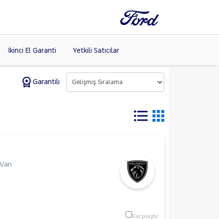
İkinci El Garanti
Yetkili Satıcılar
Garantili
Tüm Markaları
Listele >
 Van
Karşılaştır