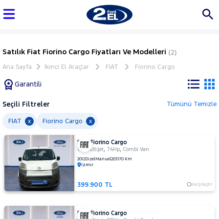
Satılık Fiat Fiorino Cargo Fiyatları Ve Modelleri
(2)
Ana Sayfa
İkinci El Araçlar
FIAT
Fiorino Cargo
Garantili
Seçili Filtreler
Tümünü Temizle
Marka
FIAT
Fiorino Cargo
x
x
FIAT Fiorino Cargo
Tüm
,
,
1.3 Multijet
74Hp
Combi Van
Araçlar
2012
Dizel
Manuel
203.170 Km
İzmir
AUDI
BMC
399.900 TL
Karşılaştır
BMW
BYD
FIAT Fiorino Cargo