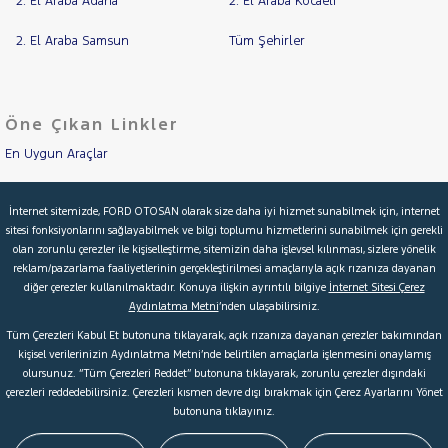
2. El Araba Adana
2. El Araba Kocaeli
MAN
MERCEDES-
RAMA
2. El Araba Samsun
Tüm Şehirler
BENZ
YAP
MINI
MITSUBISHI
Öne Çıkan Linkler
MOTORSIKLET
En Uygun Araçlar
NISSAN
OPEL
Aracımı Değerle
İnternet sitemizde, FORD OTOSAN olarak size daha iyi hizmet sunabilmek için, internet
PEUGEOT
sitesi fonksiyonlarını sağlayabilmek ve bilgi toplumu hizmetlerini sunabilmek için gerekli
İkinci El Garanti
RENAULT
olan zorunlu çerezler ile kişiselleştirme, sitemizin daha işlevsel kılınması, sizlere yönelik
reklam/pazarlama faaliyetlerinin gerçekleştirilmesi amaçlarıyla açık rızanıza dayanan
Kampanyalar
SEAT
diğer çerezler kullanılmaktadır. Konuya ilişkin ayrıntılı bilgiye
İnternet Sitesi Çerez
SKODA
Aydınlatma Metni
’nden ulaşabilirsiniz.
Kredi Hesaplama & Başvuru
Tüm Çerezleri Kabul Et butonuna tıklayarak, açık rızanıza dayanan çerezler bakımından
SSANGYONG
kişisel verilerinizin Aydınlatma Metni’nde belirtilen amaçlarla işlenmesini onaylamış
SUBARU
olursunuz. “Tüm Çerezleri Reddet” butonuna tıklayarak, zorunlu çerezler dışındaki
© 2026 Ford Türkiye
Ford Kurumsal
Hakkımızda
çerezleri reddedebilirsiniz. Çerezleri kısmen devre dışı bırakmak için Çerez Ayarlarını Yönet
TESLA
butonuna tıklayınız.
Şartlar & Kişisel Verilerin Korunması
S.S.S.
Faydalı Bağlantılar
TOYOTA