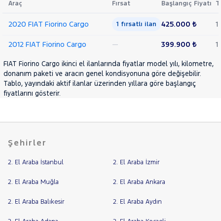
Araç
Fırsat
Başlangıç Fiyatı
T
Combi
Cinsleri
Kasa
FULLBACK
2020 FIAT Fiorino Cargo
425.000 ₺
1
1 fırsatlı ilan
LINEA
Tipi
Aktarma
2012 FIAT Fiorino Cargo
—
399.900 ₺
1
SCUDO
Topolino
Türü
FIAT Fiorino Cargo ikinci el ilanlarında fiyatlar model yılı, kilometre,
donanım paketi ve aracın genel kondisyonuna göre değişebilir.
Garanti
FORD
Kampanya
Tablo, yayındaki aktif ilanlar üzerinden yıllara göre başlangıç
Foton
fiyatlarını gösterir.
ve
Boya
HONDA
HYUNDAI
Fırsatlar
Değişen
ISUZU
Şehirler
İlan
Parça
Iveco
2. El Araba İstanbul
2. El Araba İzmir
No
Jaecoo
JEEP
2. El Araba Muğla
2. El Araba Ankara
KIA
2. El Araba Balıkesir
2. El Araba Aydın
LANCIA