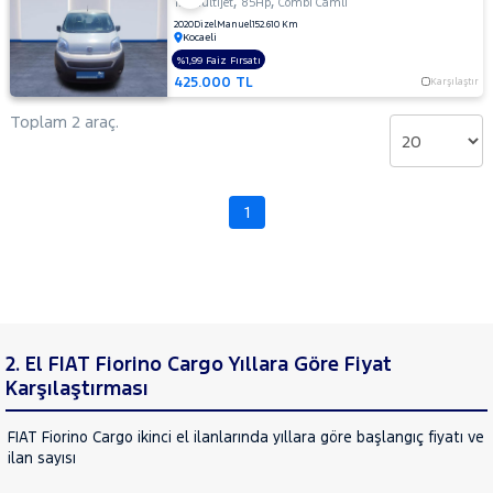
,
,
1.3 Multijet
85Hp
Combi Camlı
CHERY
2020
Dizel
Manuel
152.610 Km
Kocaeli
CITROEN
%1,99 Faiz Fırsatı
Fiyat
CUPRA
425.000 TL
Karşılaştır
Model
DACIA
Aralığı
Toplam 2 araç.
DAIHATSU
Yılı
FIAT
Km
Aralığı
DOBLO
1
DOBLO
Aralığı
CARGO
Şehir
DUCATO
EGEA
Bayi
EGEA
Yakıt
CROSS
2. El FIAT Fiorino Cargo Yıllara Göre Fiyat
FIORINO
Karşılaştırması
Fiorino
Türü
Vites
Cargo
FIAT Fiorino Cargo ikinci el ilanlarında yıllara göre başlangıç fiyatı v
1.3
ilan sayısı
Tipi
Multijet
Araç
Fiorino