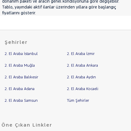
donanım paketi ve aracın genel kondisyonuna göre değişebilir.
DCI
Tablo, yayındaki aktif ilanlar üzerinden yıllara göre başlangıç
9.1M3
fiyatlarını gösterir.
Panelvan
L4H3 17
m3 3.5T
165 BG
Twin
Şehirler
Turbo
S&S -
Tek
2. El Araba İstanbul
2. El Araba İzmir
Teker
2. El Araba Muğla
2. El Araba Ankara
MEGANE
Megane
2. El Araba Balıkesir
2. El Araba Aydın
E-Tech
SYMBOL
2. El Araba Adana
2. El Araba Kocaeli
TRAFIC
2. El Araba Samsun
Tüm Şehirler
SEAT
SKODA
SSANGYONG
Öne Çıkan Linkler
SUBARU