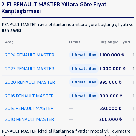
Van
2. El RENAULT MASTER Yıllara Göre Fiyat
FLUENCE
Karşılaştırması
RAMA
KADJAR
YAP
KANGOO
RENAULT MASTER ikinci el ilanlarında yıllara göre başlangıç fiyatı ve
KANGOO
ilan sayısı
EXPRESS
KANGOO
Araç
Fırsat
Başlangıç Fiyatı
T
MULTIX
KOLEOS
2024 RENAULT MASTER
1.100.000 ₺
1
1 fırsatlı ilan
MASTER
2023 RENAULT MASTER
1.000.000 ₺
1
2.3
1 fırsatlı ilan
DCI
2.3 DCI
2020 RENAULT MASTER
895.000 ₺
1
1 fırsatlı ilan
ELEGANCE
2.3
2016 RENAULT MASTER
800.000 ₺
1
1 fırsatlı ilan
DCI
L3H2
2014 RENAULT MASTER
—
550.000 ₺
1
2.3
2010 RENAULT MASTER
—
200.000 ₺
1
DCI
L4H2
RENAULT MASTER ikinci el ilanlarında fiyatlar model yılı, kilometre,
2.5