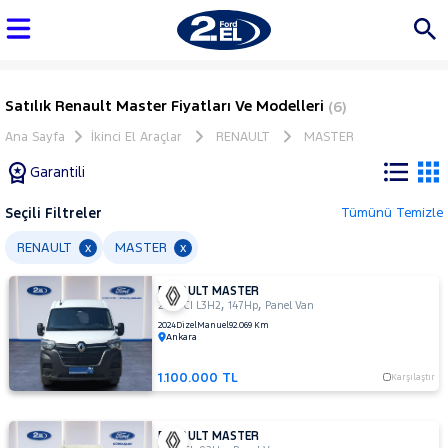
Satılık Renault Master Fiyatları Ve Modelleri
(6)
Ana Sayfa
İkinci El Araçlar
RENAULT
MASTER
Garantili
Seçili Filtreler
Tümünü Temizle
Marka
RENAULT
MASTER
x
x
RENAULT MASTER
Tüm
,
,
2.3 DCI L3H2
147Hp
Panel Van
Araçlar
2024
Dizel
Manuel
92.069 Km
Ankara
AUDI
BMC
1.100.000 TL
Karşılaştır
BMW
BYD
RENAULT MASTER