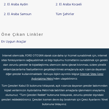
2. El Araba Aydın
2. El Araba Kocaeli
2. El Araba Samsun
Tüm Şehirler
Öne Çıkan Linkler
En Uygun Araçlar
Aracımı Değerle
İnternet sitemizde, FORD OTOSAN olarak size daha iyi hizmet sunabilmek için, internet
sitesi fonksiyonlarını sağlayabilmek ve bilgi toplumu hizmetlerini sunabilmek için gerekli
İkinci El Garanti
olan zorunlu çerezler ile kişiselleştirme, sitemizin daha işlevsel kılınması, sizlere yönelik
reklam/pazarlama faaliyetlerinin gerçekleştirilmesi amaçlarıyla açık rızanıza dayanan
Kampanyalar
diğer çerezler kullanılmaktadır. Konuya ilişkin ayrıntılı bilgiye
İnternet Sitesi Çerez
Aydınlatma Metni
’nden ulaşabilirsiniz.
Kredi Hesaplama & Başvuru
Tüm Çerezleri Kabul Et butonuna tıklayarak, açık rızanıza dayanan çerezler bakımından
kişisel verilerinizin Aydınlatma Metni’nde belirtilen amaçlarla işlenmesini onaylamış
olursunuz. “Tüm Çerezleri Reddet” butonuna tıklayarak, zorunlu çerezler dışındaki
© 2026 Ford Türkiye
Ford Kurumsal
Hakkımızda
çerezleri reddedebilirsiniz. Çerezleri kısmen devre dışı bırakmak için Çerez Ayarlarını Yönet
butonuna tıklayınız.
Şartlar & Kişisel Verilerin Korunması
S.S.S.
Faydalı Bağlantılar