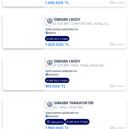
1.450.000 TL
Karşılaştır
VOLKSWAGEN CADDY
,
,
2.0 TDI SCR BMT COMFORTLINE
101Hp
Combi Camlı
2019
Dizel
Manuel
100.902 Km
Adana
%1,99 Faiz Fırsatı
1.200.000 TL
Karşılaştır
VOLKSWAGEN CADDY
,
,
2.0 TDI SCR BMT MAXI
121Hp
Panel Van
2021
Dizel
Manuel
96.000 Km
İstanbul
%1,99 Faiz Fırsatı
815.000 TL
Karşılaştır
VOLKSWAGEN TRANSPORTER
,
,
2.0 TDI
75Hp
Combi Van
2016
Dizel
Manuel
230.000 Km
İstanbul
%1,99 Faiz Fırsatı
Opsiyonlu
1.950.000 TL
Karşılaştır