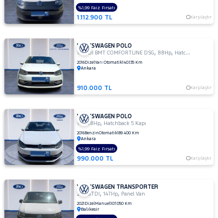
TRANSPORTER
%1,99 Faiz Fırsatı
1.112.900 TL
Karşılaştır
VOLVO
VOLKSWAGEN POLO
,
,
1.4 TDI BMT COMFORTLINE DSG
88Hp
Hatchback 5 Kapı
2016
Dizel
Yarı Otomatik
140.135 Km
Ankara
910.000 TL
Karşılaştır
VOLKSWAGEN POLO
,
,
1.2
88Hp
Hatchback 5 Kapı
2016
Benzin
Otomatik
189.400 Km
Ankara
%1,99 Faiz Fırsatı
990.000 TL
Karşılaştır
VOLKSWAGEN TRANSPORTER
,
,
2.0 BITDI
147Hp
Panel Van
2021
Dizel
Manuel
107.050 Km
Balıkesir