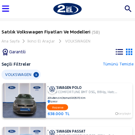
Satılık Volkswagen Fiyatları Ve Modelleri
(58)
Ana Sayfa
İkinci El Araçlar
VOLKSWAGEN
Garantili
Seçili Filtreler
Tümünü Temizle
Marka
VOLKSWAGEN
x
VOLKSWAGEN POLO
Tüm
,
,
1.2 TSI COMFORTLINE BMT DSG
88Hp
Hatchback 5 Kapı
Araçlar
2014
Benzin
Otomatik
105.170 Km
İzmir
AUDI
Rezerve
BMC
638.000 TL
Karşılaştır
BMW
BYD
VOLKSWAGEN PASSAT