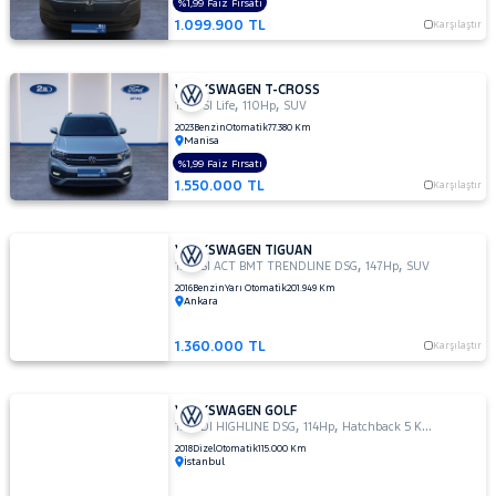
%1,99 Faiz Fırsatı
1.099.900 TL
Karşılaştır
VOLKSWAGEN T-CROSS
,
,
1.0 TSI Life
110Hp
SUV
2023
Benzin
Otomatik
77.380 Km
Manisa
%1,99 Faiz Fırsatı
1.550.000 TL
Karşılaştır
VOLKSWAGEN TIGUAN
,
,
1.4 TSI ACT BMT TRENDLINE DSG
147Hp
SUV
2016
Benzin
Yarı Otomatik
201.949 Km
Ankara
1.360.000 TL
Karşılaştır
VOLKSWAGEN GOLF
,
,
1.6 TDI HIGHLINE DSG
114Hp
Hatchback 5 Kapı
2018
Dizel
Otomatik
115.000 Km
İstanbul