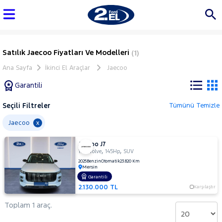
Satılık Jaecoo Fiyatları Ve Modelleri
(1)
Ana Sayfa
İkinci El Araçlar
Jaecoo
Garantili
Seçili Filtreler
Tümünü Temizle
Marka
Jaecoo
x
Jaecoo J7
Tüm
,
,
1.6 Evolve
145Hp
SUV
Araçlar
2025
Benzin
Otomatik
23.820 Km
Mersin
AUDI
Garantili
BMC
2.130.000 TL
Karşılaştır
BMW
Toplam 1 araç.
BYD