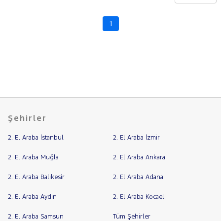
CHERY
CITROEN
1
Fiyat
CUPRA
Model
DACIA
Aralığı
DAIHATSU
Yılı
FIAT
Km
Aralığı
FORD
Aralığı
Foton
Şehirler
Şehir
HONDA
2. El Araba İstanbul
2. El Araba İzmir
HYUNDAI
Bayi
ISUZU
Yakıt
2. El Araba Muğla
2. El Araba Ankara
Iveco
2. El Araba Balıkesir
2. El Araba Adana
Türü
Vites
Jaecoo
2. El Araba Aydın
2. El Araba Kocaeli
J7
Tipi
Araç
JEEP
2. El Araba Samsun
Tüm Şehirler