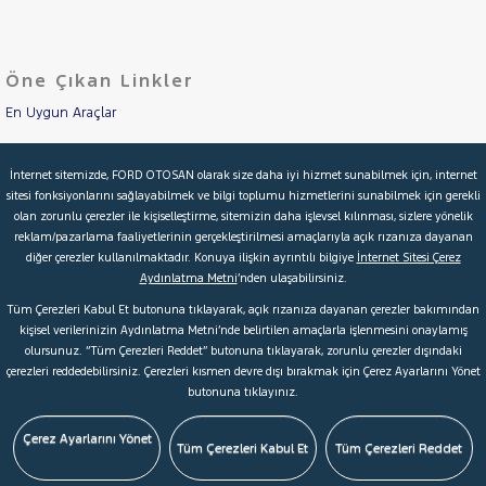
KIA
Cinsleri
Kasa
MAN
MERCEDES-
Öne Çıkan Linkler
Tipi
Aktarma
BENZ
En Uygun Araçlar
MINI
Türü
MITSUBISHI
Aracımı Değerle
Garanti
Kampanya
İnternet sitemizde, FORD OTOSAN olarak size daha iyi hizmet sunabilmek için, internet
MOTORSIKLET
sitesi fonksiyonlarını sağlayabilmek ve bilgi toplumu hizmetlerini sunabilmek için gerekli
İkinci El Garanti
NISSAN
olan zorunlu çerezler ile kişiselleştirme, sitemizin daha işlevsel kılınması, sizlere yönelik
ve
Boya
reklam/pazarlama faaliyetlerinin gerçekleştirilmesi amaçlarıyla açık rızanıza dayanan
Kampanyalar
OPEL
diğer çerezler kullanılmaktadır. Konuya ilişkin ayrıntılı bilgiye
İnternet Sitesi Çerez
Fırsatlar
PEUGEOT
Aydınlatma Metni
’nden ulaşabilirsiniz.
Değişen
Kredi Hesaplama & Başvuru
Tüm Çerezleri Kabul Et butonuna tıklayarak, açık rızanıza dayanan çerezler bakımından
İlan
RENAULT
Parça
kişisel verilerinizin Aydınlatma Metni’nde belirtilen amaçlarla işlenmesini onaylamış
SEAT
olursunuz. “Tüm Çerezleri Reddet” butonuna tıklayarak, zorunlu çerezler dışındaki
No
© 2026 Ford Türkiye
Ford Kurumsal
Hakkımızda
çerezleri reddedebilirsiniz. Çerezleri kısmen devre dışı bırakmak için Çerez Ayarlarını Yönet
SKODA
butonuna tıklayınız.
Şartlar & Kişisel Verilerin Korunması
S.S.S.
Faydalı Bağlantılar
SSANGYONG
Çerez Tercihleri
Çerez Ayarlarını Yönet
SUBARU
Tüm Çerezleri Kabul Et
Tüm Çerezleri Reddet
TESLA