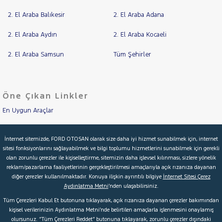
2. El Araba Balıkesir
2. El Araba Adana
2. El Araba Aydın
2. El Araba Kocaeli
2. El Araba Samsun
Tüm Şehirler
Öne Çıkan Linkler
En Uygun Araçlar
Aracımı Değerle
İnternet sitemizde, FORD OTOSAN olarak size daha iyi hizmet sunabilmek için, internet
sitesi fonksiyonlarını sağlayabilmek ve bilgi toplumu hizmetlerini sunabilmek için gerekli
İkinci El Garanti
olan zorunlu çerezler ile kişiselleştirme, sitemizin daha işlevsel kılınması, sizlere yönelik
reklam/pazarlama faaliyetlerinin gerçekleştirilmesi amaçlarıyla açık rızanıza dayanan
Kampanyalar
diğer çerezler kullanılmaktadır. Konuya ilişkin ayrıntılı bilgiye
İnternet Sitesi Çerez
Aydınlatma Metni
’nden ulaşabilirsiniz.
Kredi Hesaplama & Başvuru
Tüm Çerezleri Kabul Et butonuna tıklayarak, açık rızanıza dayanan çerezler bakımından
kişisel verilerinizin Aydınlatma Metni’nde belirtilen amaçlarla işlenmesini onaylamış
olursunuz. “Tüm Çerezleri Reddet” butonuna tıklayarak, zorunlu çerezler dışındaki