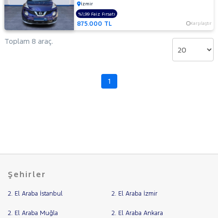
İzmir
SSANGYONG
%1,99 Faiz Fırsatı
RAMA
SUBARU
875.000 TL
Karşılaştır
YAP
TESLA
Toplam 8 araç.
TOYOTA
TRAKTÖR
1
VOLKSWAGEN
VOLVO
Şehirler
2. El Araba İstanbul
2. El Araba İzmir
2. El Araba Muğla
2. El Araba Ankara