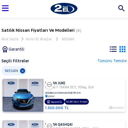
Satılık Nissan Fiyatları Ve Modelleri
(8)
Ana Sayfa
İkinci El Araçlar
NISSAN
Garantili
Seçili Filtreler
Tümünü Temizle
Marka
NISSAN
x
NISSAN JUKE
Tüm
,
,
1.0 DIG-T TEKNA DCT
113Hp
SUV
Araçlar
2022
Benzin
Otomatik
128.791 Km
İzmir
AUDI
%1,99 Faiz Fırsatı
Garantili
BMC
1.300.000 TL
Karşılaştır
BMW
BYD
NISSAN QASHQAI