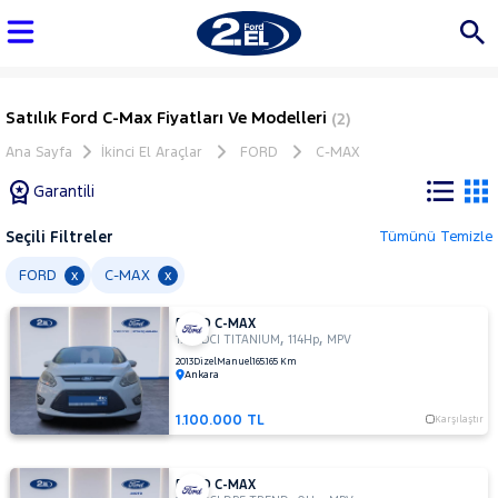
Satılık Ford C-Max Fiyatları Ve Modelleri
(2)
Ana Sayfa
İkinci El Araçlar
FORD
C-MAX
Garantili
Seçili Filtreler
Tümünü Temizle
Marka
FORD
C-MAX
x
x
FORD C-MAX
Tüm
,
,
1.6 TDCI TITANIUM
114Hp
MPV
Araçlar
2013
Dizel
Manuel
165.165 Km
Ankara
AUDI
BMC
1.100.000 TL
Karşılaştır
BMW
BYD
FORD C-MAX