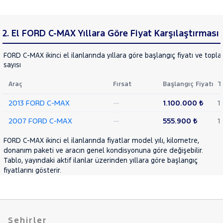
E-
Cinsleri
Courier
Kasa
Transit
Explorer-
2. El FORD C-MAX Yıllara Göre Fiyat Karşılaştırması
E
Tipi
Aktarma
F
FORD C-MAX ikinci el ilanlarında yıllara göre başlangıç fiyatı ve topla
FIESTA
Türü
sayısı
FOCUS
Garanti
Kampanya
Araç
Fırsat
Başlangıç Fiyatı
T
KUGA
MONDEO
2013 FORD C-MAX
—
1.100.000 ₺
1
ve
Boya
Mustang
2007 FORD C-MAX
—
555.900 ₺
1
Mach-E
Fırsatlar
Değişen
PUMA
Puma-
FORD C-MAX ikinci el ilanlarında fiyatlar model yılı, kilometre,
İlan
donanım paketi ve aracın genel kondisyonuna göre değişebilir.
Parça
E
Tablo, yayındaki aktif ilanlar üzerinden yıllara göre başlangıç
RANGER
No
RANGER
fiyatlarını gösterir.
RAPTOR
TOURNEO
CONNECT
TOURNEO
TOURNEO
COURIER
Şehirler
COURIER