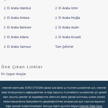
TOURNEO
JOURNEY
2. El Araba İstanbul
2. El Araba İzmir
CUSTOM
RAMA
TRANSIT
YAP
TRANSIT
2. El Araba Ankara
2. El Araba Muğla
CONNECT
TRANSIT
2. El Araba Balıkesir
2. El Araba Aydın
COURIER
TRANSIT
2. El Araba Adana
2. El Araba Kocaeli
CUSTOM
Foton
2. El Araba Samsun
Tüm Şehirler
HONDA
HYUNDAI
ISUZU
Öne Çıkan Linkler
Iveco
En Uygun Araçlar
Jaecoo
Aracımı Değerle
JEEP
İnternet sitemizde, FORD OTOSAN olarak size daha iyi hizmet sunabilmek için, internet
sitesi fonksiyonlarını sağlayabilmek ve bilgi toplumu hizmetlerini sunabilmek için gerekli
İkinci El Garanti
KIA
olan zorunlu çerezler ile kişiselleştirme, sitemizin daha işlevsel kılınması, sizlere yönelik
LANCIA
reklam/pazarlama faaliyetlerinin gerçekleştirilmesi amaçlarıyla açık rızanıza dayanan
Kampanyalar
diğer çerezler kullanılmaktadır. Konuya ilişkin ayrıntılı bilgiye
İnternet Sitesi Çerez