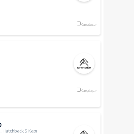
Karşılaştır
Karşılaştır
O
p
,
Hatchback 5 Kapı