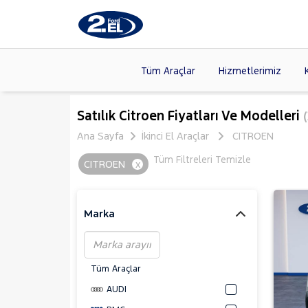
Tüm Araçlar
Hizmetlerimiz
Markalar
>
FORD
(87
Satılık Citroen Fiyatları Ve Modelleri
(
VOLKSW
Ana Sayfa
İkinci El Araçlar
CITROEN
Modeller
>
CITROE
Tüm Filtreleri Temizle
CITROEN
x
Kasalar
>
TOYOTA
NISSAN
(
Marka
Tüm Araçlar
AUDI