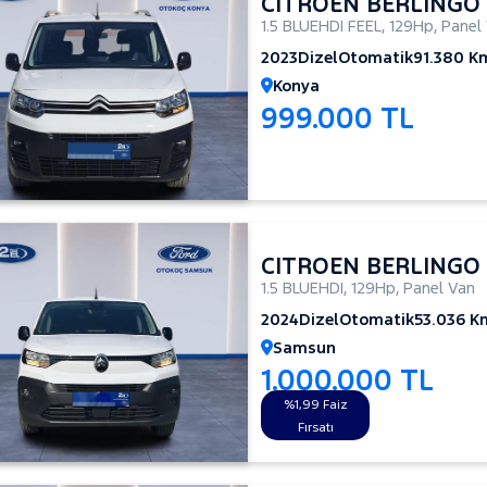
CITROEN BERLINGO
1.5 BLUEHDI FEEL
,
129Hp
,
Panel
2023
Dizel
Otomatik
91.380 K
Konya
999.000 TL
CITROEN BERLINGO
1.5 BLUEHDI
,
129Hp
,
Panel Van
2024
Dizel
Otomatik
53.036 K
Samsun
1.000.000 TL
%1,99 Faiz
Fırsatı