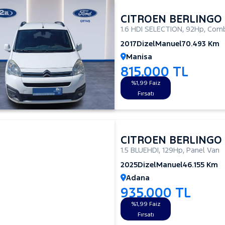
CITROEN BERLINGO
1.6 HDI SELECTION
,
92Hp
,
Comb
2017
Dizel
Manuel
70.493 Km
Manisa
815.000 TL
%1,99 Faiz
Fırsatı
CITROEN BERLINGO
1.5 BLUEHDI
,
129Hp
,
Panel Van
2025
Dizel
Manuel
46.155 Km
Adana
935.000 TL
%1,99 Faiz
Fırsatı