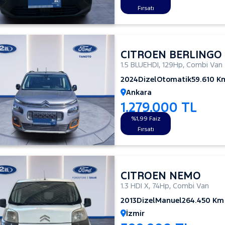
Fırsatı
CITROEN BERLINGO
1.5 BLUEHDI
,
129Hp
,
Combi Van
2024
Dizel
Otomatik
59.610 K
Ankara
1.279.000 TL
%1,99 Faiz
Fırsatı
CITROEN NEMO
1.3 HDI X
,
74Hp
,
Combi Van
2013
Dizel
Manuel
264.450 Km
İzmir