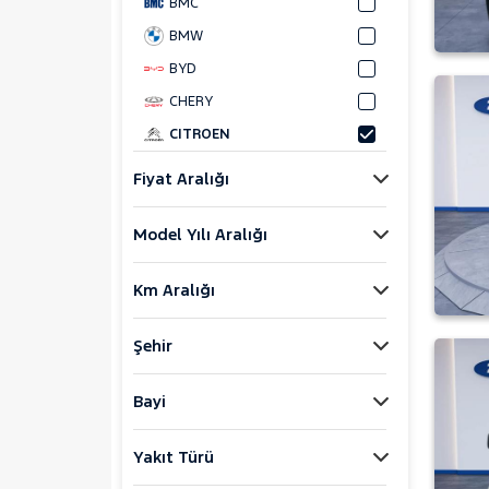
BMC
BMW
BYD
CHERY
CITROEN
BERLINGO
Fiyat Aralığı
C- ELYSEE
Model Yılı Aralığı
C3 AIRCROSS
C4 CACTUS
Km Aralığı
C4 PICASSO
C4 X
Şehir
C5 AIRCROSS
NEMO
Bayi
CUPRA
Yakıt Türü
DACIA