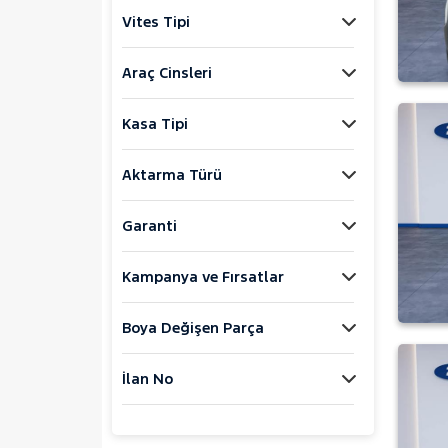
DAIHATSU
Vites Tipi
FIAT
FORD
Araç Cinsleri
Foton
Kasa Tipi
HONDA
HYUNDAI
Aktarma Türü
ISUZU
Iveco
Garanti
Jaecoo
Kampanya ve Fırsatlar
JEEP
KIA
Boya Değişen Parça
LANCIA
MAN
İlan No
MERCEDES-BENZ
MINI