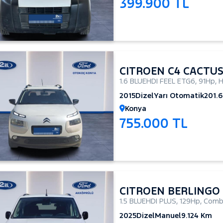
399.900 TL
CITROEN C4 CACTU
1.6 BLUEHDI FEEL ETG6
,
91Hp
,
H
2015
Dizel
Yarı Otomatik
201.
Konya
755.000 TL
CITROEN BERLINGO
1.5 BLUEHDI PLUS
,
129Hp
,
Combi
2025
Dizel
Manuel
9.124 Km