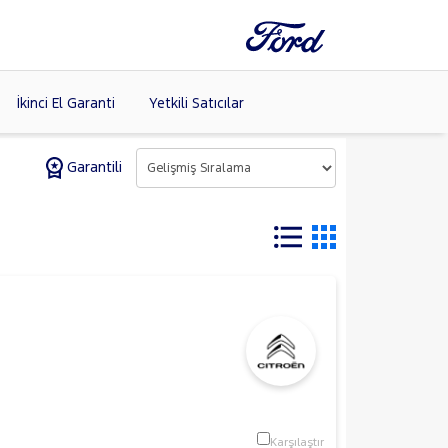
İkinci El Garanti
Yetkili Satıcılar
Garantili
Tüm Markaları
Listele >
m
Karşılaştır