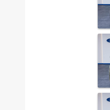
MITSUBISHI
MOTORSIKLET
NISSAN
OPEL
PEUGEOT
RENAULT
SEAT
SKODA
SSANGYONG
SUBARU
TESLA
TOYOTA
TRAKTÖR
VOLKSWAGEN
VOLVO