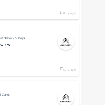
Karşılaştır
S
atchback 5 Kapı
652 Km
Karşılaştır
 Camlı