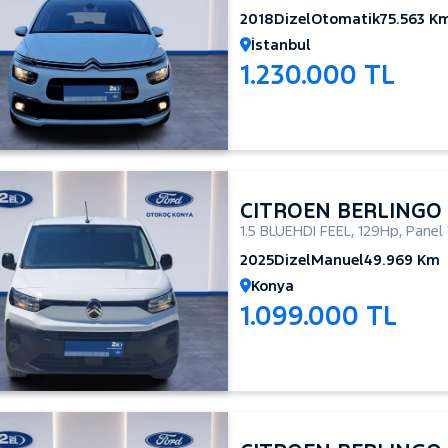
2018
Dizel
Otomatik
75.563 K
İstanbul
1.230.000 TL
CITROEN BERLINGO
1.5 BLUEHDI FEEL
,
129Hp
,
Panel
2025
Dizel
Manuel
49.969 Km
Konya
1.099.000 TL