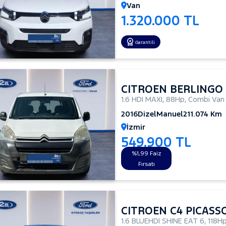
Van
1.320.000 TL
Garantili
CITROEN BERLINGO
1.6 HDI MAXI
,
88Hp
,
Combi Van
2016
Dizel
Manuel
211.074 Km
İzmir
549.900 TL
%1,99 Faiz
Fırsatı
CITROEN C4 PICASS
1.6 BLUEHDI SHINE EAT 6
,
118H