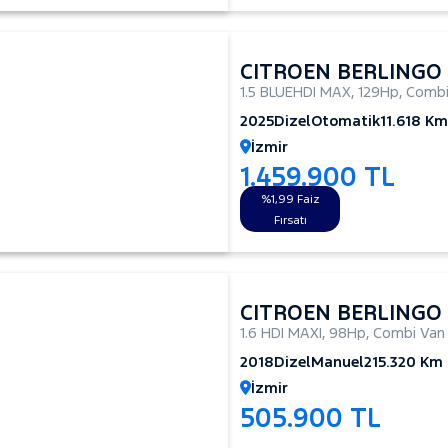
CITROEN BERLINGO
1.5 BLUEHDI MAX
,
129Hp
,
Combi
2025
Dizel
Otomatik
11.618 Km
İzmir
1.459.900 TL
%1,99 Faiz
Fırsatı
CITROEN BERLINGO
1.6 HDI MAXI
,
98Hp
,
Combi Van
2018
Dizel
Manuel
215.320 Km
İzmir
505.900 TL