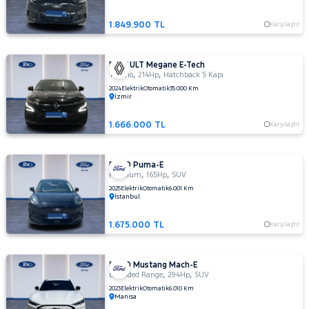
1.849.900 TL
Karşılaştır
RENAULT Megane E-Tech
,
,
Techno
214Hp
Hatchback 5 Kapı
2024
Elektrik
Otomatik
35.000 Km
İzmir
1.666.000 TL
Karşılaştır
FORD Puma-E
,
,
Premium
165Hp
SUV
2025
Elektrik
Otomatik
6.001 Km
İstanbul
1.675.000 TL
Karşılaştır
FORD Mustang Mach-E
,
,
Extended Range
294Hp
SUV
2023
Elektrik
Otomatik
6.010 Km
Manisa