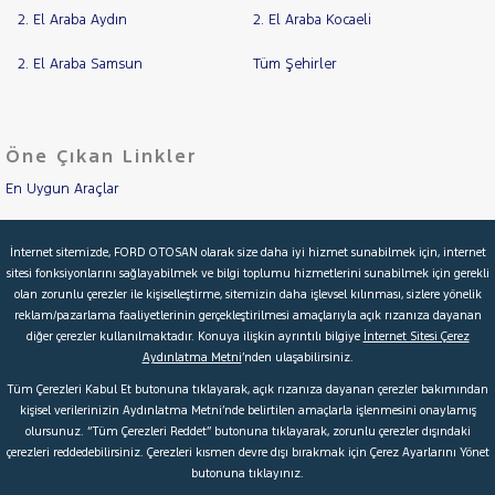
2. El Araba Aydın
2. El Araba Kocaeli
2. El Araba Samsun
Tüm Şehirler
Öne Çıkan Linkler
En Uygun Araçlar
Aracımı Değerle
İnternet sitemizde, FORD OTOSAN olarak size daha iyi hizmet sunabilmek için, internet
sitesi fonksiyonlarını sağlayabilmek ve bilgi toplumu hizmetlerini sunabilmek için gerekli
İkinci El Garanti
olan zorunlu çerezler ile kişiselleştirme, sitemizin daha işlevsel kılınması, sizlere yönelik
reklam/pazarlama faaliyetlerinin gerçekleştirilmesi amaçlarıyla açık rızanıza dayanan
Kampanyalar
diğer çerezler kullanılmaktadır. Konuya ilişkin ayrıntılı bilgiye
İnternet Sitesi Çerez
Aydınlatma Metni
’nden ulaşabilirsiniz.
Kredi Hesaplama & Başvuru
Tüm Çerezleri Kabul Et butonuna tıklayarak, açık rızanıza dayanan çerezler bakımından
kişisel verilerinizin Aydınlatma Metni’nde belirtilen amaçlarla işlenmesini onaylamış
olursunuz. “Tüm Çerezleri Reddet” butonuna tıklayarak, zorunlu çerezler dışındaki
© 2026 Ford Türkiye
Ford Kurumsal
Hakkımızda
çerezleri reddedebilirsiniz. Çerezleri kısmen devre dışı bırakmak için Çerez Ayarlarını Yönet
butonuna tıklayınız.
Şartlar & Kişisel Verilerin Korunması
S.S.S.
Faydalı Bağlantılar