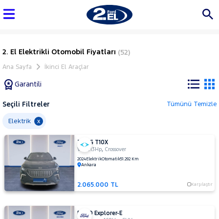
2. El Elektrikli Otomobil Fiyatları
(52)
Ana Sayfa
İkinci El Araçlar
Garantili
Seçili Filtreler
Tümünü Temizle
Marka
Elektrik
x
TOGG T10X
Tüm
,
,
V2
213Hp
Crossover
Araçlar
2024
Elektrik
Otomatik
51.292 Km
Ankara
AUDI
BMC
2.065.000 TL
Karşılaştır
BMW
BYD
FORD Explorer-E