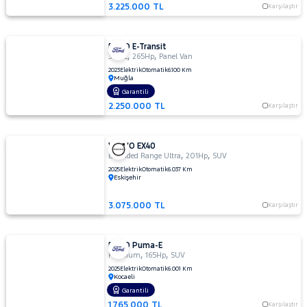
3.225.000 TL
Karşılaştır
FORD E-Transit
,
,
350 L
265Hp
Panel Van
2023
Elektrik
Otomatik
6.100 Km
Muğla
Garantili
2.250.000 TL
Karşılaştır
VOLVO EX40
,
,
Extended Range Ultra
201Hp
SUV
2025
Elektrik
Otomatik
6.037 Km
Eskişehir
3.075.000 TL
Karşılaştır
FORD Puma-E
,
,
Premium
165Hp
SUV
2025
Elektrik
Otomatik
6.001 Km
Kocaeli
Garantili
1.765.000 TL
Karşılaştır