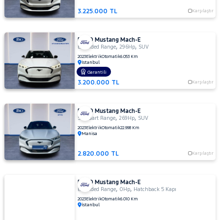
3.225.000 TL
Karşılaştır
FORD Mustang Mach-E
,
,
Extended Range
296Hp
SUV
2023
Elektrik
Otomatik
6.053 Km
İstanbul
Garantili
3.200.000 TL
Karşılaştır
FORD Mustang Mach-E
,
,
Standart Range
269Hp
SUV
2023
Elektrik
Otomatik
22.998 Km
Manisa
2.820.000 TL
Karşılaştır
FORD Mustang Mach-E
,
,
Extended Range
0Hp
Hatchback 5 Kapı
2023
Elektrik
Otomatik
6.010 Km
İstanbul