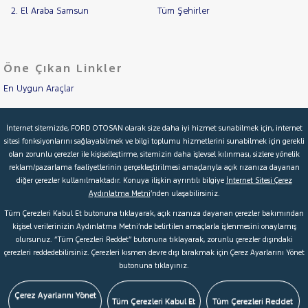
2. El Araba Samsun
Tüm Şehirler
Öne Çıkan Linkler
En Uygun Araçlar
Aracımı Değerle
İnternet sitemizde, FORD OTOSAN olarak size daha iyi hizmet sunabilmek için, internet
sitesi fonksiyonlarını sağlayabilmek ve bilgi toplumu hizmetlerini sunabilmek için gerekli
İkinci El Garanti
olan zorunlu çerezler ile kişiselleştirme, sitemizin daha işlevsel kılınması, sizlere yönelik
reklam/pazarlama faaliyetlerinin gerçekleştirilmesi amaçlarıyla açık rızanıza dayanan
Kampanyalar
diğer çerezler kullanılmaktadır. Konuya ilişkin ayrıntılı bilgiye
İnternet Sitesi Çerez
Aydınlatma Metni
’nden ulaşabilirsiniz.
Kredi Hesaplama & Başvuru
Tüm Çerezleri Kabul Et butonuna tıklayarak, açık rızanıza dayanan çerezler bakımından
kişisel verilerinizin Aydınlatma Metni’nde belirtilen amaçlarla işlenmesini onaylamış
olursunuz. “Tüm Çerezleri Reddet” butonuna tıklayarak, zorunlu çerezler dışındaki
© 2026 Ford Türkiye
Ford Kurumsal
Hakkımızda
çerezleri reddedebilirsiniz. Çerezleri kısmen devre dışı bırakmak için Çerez Ayarlarını Yönet
butonuna tıklayınız.
Şartlar & Kişisel Verilerin Korunması
S.S.S.
Faydalı Bağlantılar
Çerez Tercihleri
Çerez Ayarlarını Yönet
Tüm Çerezleri Kabul Et
Tüm Çerezleri Reddet