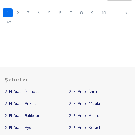
1
2
3
4
5
6
7
8
9
10
…
»
»»
Şehirler
2. El Araba İstanbul
2. El Araba İzmir
2. El Araba Ankara
2. El Araba Muğla
2. El Araba Balıkesir
2. El Araba Adana
2. El Araba Aydın
2. El Araba Kocaeli