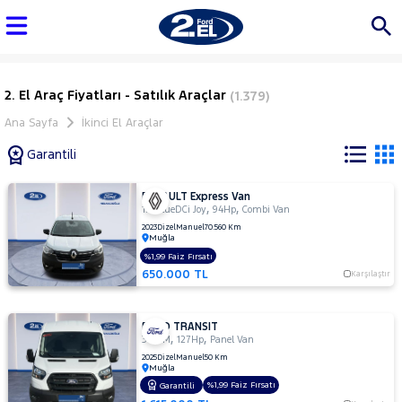
2. El Araç Fiyatları - Satılık Araçlar
(1.379)
Ana Sayfa
İkinci El Araçlar
Garantili
RENAULT Express Van
Marka
,
,
1.5 BlueDCi Joy
94Hp
Combi Van
2023
Dizel
Manuel
70.560 Km
Muğla
%1,99 Faiz Fırsatı
Tüm
650.000 TL
Karşılaştır
Araçlar
AUDI
FORD TRANSIT
BMC
,
,
350 M
127Hp
Panel Van
BMW
2025
Dizel
Manuel
50 Km
Muğla
BYD
%1,99 Faiz Fırsatı
Garantili