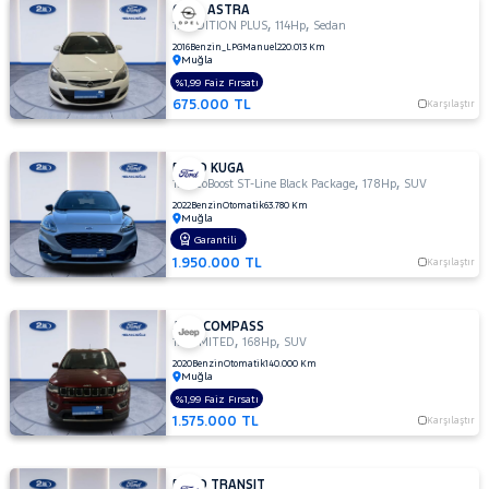
OPEL ASTRA
,
,
1.6 EDITION PLUS
114Hp
Sedan
2016
Benzin_LPG
Manuel
220.013 Km
Muğla
%1,99 Faiz Fırsatı
675.000 TL
Karşılaştır
FORD KUGA
,
,
1.5 EcoBoost ST-Line Black Package
178Hp
SUV
2022
Benzin
Otomatik
63.780 Km
Muğla
Garantili
1.950.000 TL
Karşılaştır
JEEP COMPASS
,
,
1.4 LIMITED
168Hp
SUV
2020
Benzin
Otomatik
140.000 Km
Muğla
%1,99 Faiz Fırsatı
1.575.000 TL
Karşılaştır
FORD TRANSIT