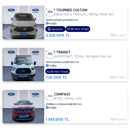
TOGG
FORD TOURNEO CUSTOM
RAMA
TOYOTA
,
,
2.0 EcoBlue 320 S Titanium
168Hp
Panel Van
YAP
2025
Dizel
Otomatik
9.650 Km
TRAKTÖR
Muğla
%1,99 Faiz Fırsatı
Garantili
VOLKSWAGEN
2.320.000 TL
Karşılaştır
VOLVO
FORD TRANSIT
,
,
330 S KAMYONET
123Hp
Tek Kabin Pick Up
2017
Dizel
Manuel
265.000 Km
Muğla
%1,99 Faiz Fırsatı
720.000 TL
Karşılaştır
JEEP COMPASS
,
,
1.4 LIMITED
168Hp
SUV
2018
Benzin
Otomatik
96.500 Km
Muğla
1.545.000 TL
Karşılaştır