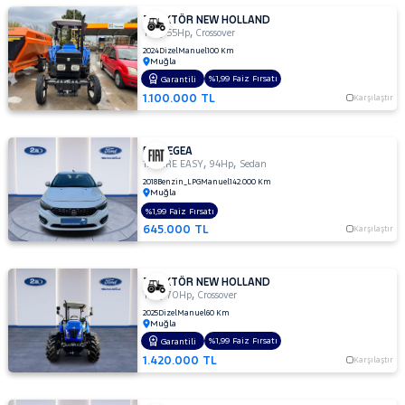
TRAKTÖR NEW HOLLAND
,
,
TTL
55Hp
Crossover
2024
Dizel
Manuel
100 Km
Muğla
%1,99 Faiz Fırsatı
Garantili
1.100.000 TL
Karşılaştır
FIAT EGEA
,
,
1.4 FIRE EASY
94Hp
Sedan
2018
Benzin_LPG
Manuel
142.000 Km
Muğla
%1,99 Faiz Fırsatı
645.000 TL
Karşılaştır
TRAKTÖR NEW HOLLAND
,
,
TTL
70Hp
Crossover
2025
Dizel
Manuel
60 Km
Muğla
%1,99 Faiz Fırsatı
Garantili
1.420.000 TL
Karşılaştır