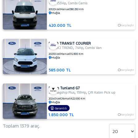
,
,
16+1
153Hp
Combi Camlı
2012
Dizel
Manuel
380.250 Km
Muğla
420.000 TL
Karşılaştır
FORD TRANSIT COURIER
,
,
1.6 TDCI TREND
74Hp
Combi Van
2023
Dizel
Manuel
112.800 Km
Muğla
585.000 TL
Karşılaştır
Foton Tunland G7
,
,
2.0 Flagship Plus
159Hp
Çift Kabin Pick up
2024
Dizel
Otomatik
22.000 Km
Muğla
Garantili
1.850.000 TL
Karşılaştır
Toplam 1379 araç.