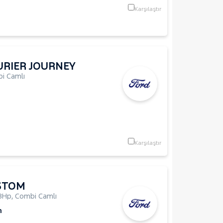
Karşılaştır
RIER JOURNEY
i Camlı
Karşılaştır
STOM
8Hp
,
Combi Camlı
m