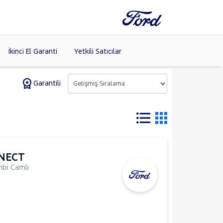
İkinci El Garanti
Yetkili Satıcılar
Garantili
Tüm Markaları
Listele >
(8)
NECT
bi Camlı