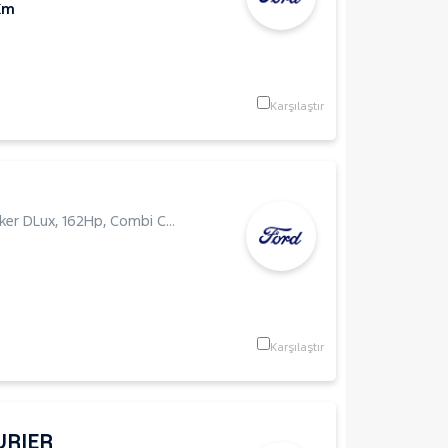
Km
Karşılaştır
ker DLux
,
162Hp
,
Combi Camlı
Karşılaştır
URIER