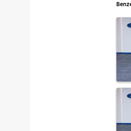
TRANSIT CONNECT
Benze
1.8 TDCI K210 S
1.8 TDCI K210 S GLX
1.8 TDCI T220 S
TRANSIT COURIER
TRANSIT CUSTOM
Foton
HONDA
HYUNDAI
ISUZU
Iveco
Jaecoo
JEEP
KIA
LANCIA