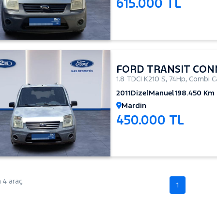
615.000 TL
FORD TRANSIT CON
1.8 TDCI K210 S
,
74Hp
,
Combi C
2011
Dizel
Manuel
198.450 Km
Mardin
450.000 TL
4 araç.
1