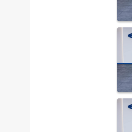
MAN
MERCEDES-BENZ
MINI
MITSUBISHI
MOTORSIKLET
NISSAN
OPEL
PEUGEOT
RENAULT
SEAT
SKODA
SSANGYONG
SUBARU
TESLA
TOYOTA