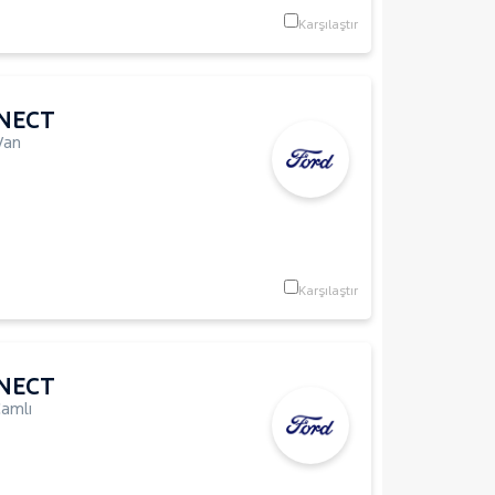
Karşılaştır
NECT
Van
Karşılaştır
NECT
amlı