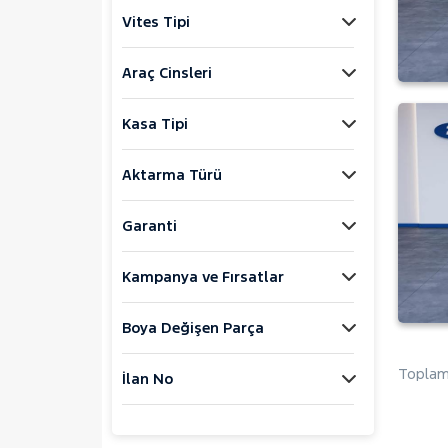
Explorer-E
Vites Tipi
F
FIESTA
Araç Cinsleri
FOCUS
Kasa Tipi
KUGA
Mustang Mach-E
Aktarma Türü
PUMA
Puma-E
Garanti
RANGER
Kampanya ve Fırsatlar
RANGER RAPTOR
TOURNEO CONNECT
Boya Değişen Parça
TOURNEO COURIER
TOURNEO COURIER JOURNEY
Toplam 
İlan No
TOURNEO CUSTOM
TRANSIT