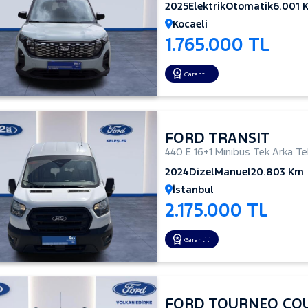
2025
Elektrik
Otomatik
6.001 
Kocaeli
1.765.000 TL
Garantili
FORD TRANSIT
440 E 16+1 Minibüs Tek Arka Te
2024
Dizel
Manuel
20.803 Km
İstanbul
2.175.000 TL
Garantili
FORD TOURNEO CO