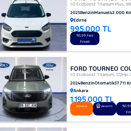
1.0 Ecoboost Titanium Plus
,
9
2023
Benzin
Manuel
42.000 K
Edirne
995.000 TL
%1,99 Faiz
Fırsatı
FORD TOURNEO CO
1.0 Ecoboost Titanium
,
122Hp
,
2024
Benzin
Otomatik
37.711 
Ankara
1.195.000 TL
%1,99
Rezerve
Garantili
Fır