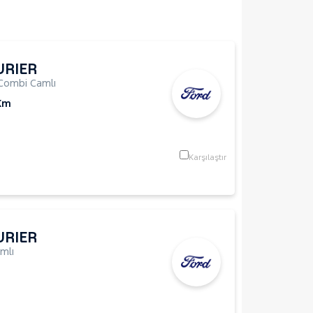
URIER
Combi Camlı
Km
Karşılaştır
URIER
mlı