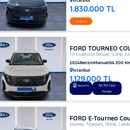
İstanbul
1.830.000 TL
Rezerve
FORD TOURNEO CO
1.0 EcoBoost Deluxe
,
122Hp
,
Co
2024
Benzin
Manuel
64.300 K
İstanbul
1.129.000 TL
%1,99 Faiz
Garantili
Fırsatı
FORD E-Tourneo Cou
Journey Titanium
,
134Hp
,
Combi