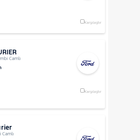
Karşılaştır
URIER
mbi Camlı
m
Karşılaştır
rier
 Camlı