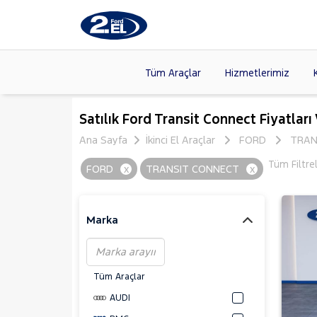
Tüm Araçlar
Hizmetlerimiz
Markalar
>
FORD
(89
Satılık Ford Transit Connect Fiyatları
VOLKSW
Ana Sayfa
İkinci El Araçlar
FORD
TRAN
Modeller
>
CITROE
Tüm Filtre
FORD
x
TRANSIT CONNECT
x
Kasalar
>
TOYOTA
SKODA
(
Marka
Tüm Araçlar
AUDI