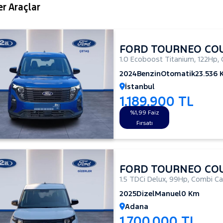
r Araçlar
FORD TOURNEO CO
1.0 Ecoboost Titanium
,
122Hp
,
2024
Benzin
Otomatik
23.536 
İstanbul
1.189.900 TL
%1,99 Faiz
Fırsatı
FORD TOURNEO CO
1.5 TDCi Delux
,
99Hp
,
Combi Ca
2025
Dizel
Manuel
0 Km
Adana
1.700.000 TL