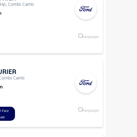
8Hp
,
Combi Camlı
m
Karşılaştır
URIER
Combi Camlı
Km
Karşılaştır
 Faiz
satı