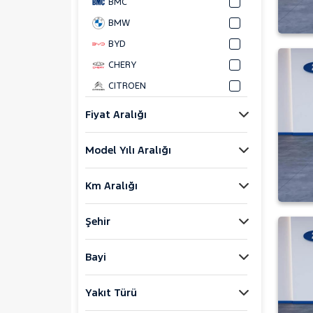
BMC
BMW
BYD
CHERY
CITROEN
CUPRA
Fiyat Aralığı
DACIA
Model Yılı Aralığı
DAIHATSU
FIAT
Km Aralığı
FORD
Bronco Sport
Şehir
C-MAX
ECOSPORT
Bayi
E-Tourneo Courier
Yakıt Türü
E-Transit