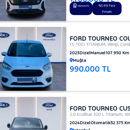
%1,99 Faiz
Garantili
Fırsatı
FORD TOURNEO COU
1.5 TDCI TITANIUM
,
98Hp
,
Comb
2023
Dizel
Manuel
107.950 Km
Muğla
990.000 TL
FORD TOURNEO CU
2.0 EcoBlue 320 L Titanium
,
16
2024
Dizel
Otomatik
52.375 K