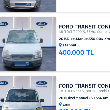
FORD TRANSIT CON
1.8 TDCI T220 S
,
55Hp
,
Combi 
2013
Dizel
Manuel
350.004 Km
İstanbul
400.000 TL
FORD TRANSIT CON
1.8 TDCI K210 S
,
88Hp
,
Combi C
2011
Dizel
Manuel
269.554 Km
İzmir