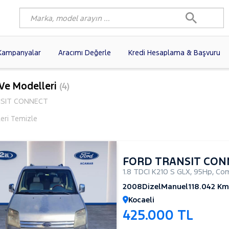
Kampanyalar
Aracımı Değerle
Kredi Hesaplama & Başvuru
3)
FIAT
(102)
RENAULT
(80)
 Ve Modelleri
(4)
AGEN
(61)
OPEL
(56)
PEUGEOT
(38)
SIT CONNECT
N
(19)
DACIA
(16)
HYUNDAI
(15)
leri Temizle
(14)
VOLVO
(12)
KIA
(11)
10)
AUDI
(10)
MERCEDES-BENZ
FORD TRANSIT CON
1.8 TDCI K210 S GLX
,
95Hp
,
Com
2008
Dizel
Manuel
118.042 Km
Kocaeli
425.000 TL