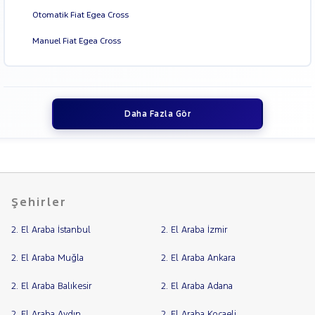
Otomatik Fiat Egea Cross
MAN
RAMA
MERCEDES-
Manuel Fiat Egea Cross
YAP
BENZ
MINI
MITSUBISHI
MOTORSIKLET
Daha Fazla Gör
NISSAN
OPEL
PEUGEOT
RENAULT
Şehirler
SEAT
SKODA
2. El Araba İstanbul
2. El Araba İzmir
SSANGYONG
2. El Araba Muğla
2. El Araba Ankara
SUBARU
2. El Araba Balıkesir
2. El Araba Adana
TESLA
TOGG
2. El Araba Aydın
2. El Araba Kocaeli