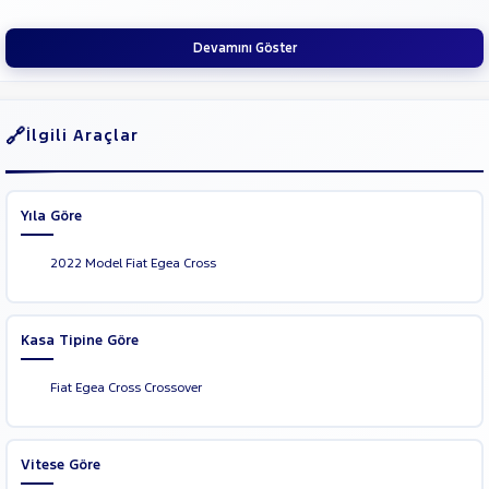
Cargo
Fiorino
Cinsleri
Kasa
Combi
Devamını Göster
FULLBACK
Tipi
Aktarma
LINEA
SCUDO
İlgili Araçlar
Türü
Topolino
Garanti
Kampanya
FORD
Yıla Göre
Foton
ve
Boya
HONDA
2022 Model Fiat Egea Cross
Fırsatlar
Değişen
HYUNDAI
İlan
ISUZU
Parça
Kasa Tipine Göre
Iveco
No
Jaecoo
Fiat Egea Cross Crossover
JEEP
KIA
Vitese Göre
LANCIA