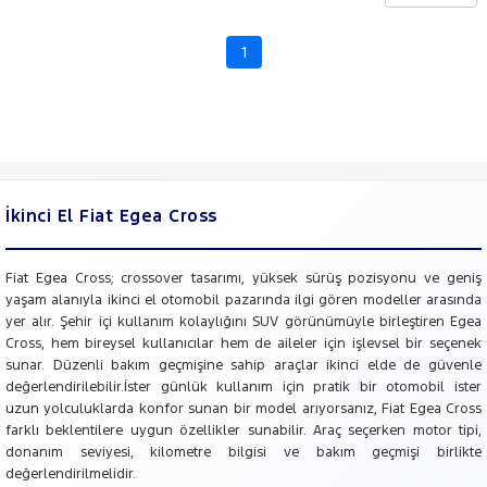
CHERY
CITROEN
1
Fiyat
CUPRA
Model
DACIA
Aralığı
DAIHATSU
Yılı
FIAT
Km
Aralığı
DOBLO
İkinci El Fiat Egea Cross
DOBLO
Aralığı
CARGO
Şehir
DUCATO
Fiat Egea Cross; crossover tasarımı, yüksek sürüş pozisyonu ve geniş
yaşam alanıyla ikinci el otomobil pazarında ilgi gören modeller arasında
EGEA
Bayi
yer alır. Şehir içi kullanım kolaylığını SUV görünümüyle birleştiren Egea
EGEA
Cross, hem bireysel kullanıcılar hem de aileler için işlevsel bir seçenek
Yakıt
CROSS
sunar. Düzenli bakım geçmişine sahip araçlar ikinci elde de güvenle
1.5 T4
değerlendirilebilir.İster günlük kullanım için pratik bir otomobil ister
HIBRIT
Türü
Vites
uzun yolculuklarda konfor sunan bir model arıyorsanız, Fiat Egea Cross
LIMITED
farklı beklentilere uygun özellikler sunabilir. Araç seçerken motor tipi,
FIORINO
donanım seviyesi, kilometre bilgisi ve bakım geçmişi birlikte
Tipi
Araç
Fiorino
değerlendirilmelidir.