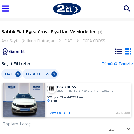
Satılık Fiat Egea Cross Fiyatları Ve Modelleri
(1)
Ana Sayfa
İkinci El Araçlar
FIAT
EGEA CROSS
Garantili
Seçili Filtreler
Tümünü Temizle
Marka
FIAT
EGEA CROSS
x
x
FIAT EGEA CROSS
Tüm
,
,
1.5 T4 HIBRIT LIMITED
130Hp
StationWagon
Araçlar
2022
Hybrit
Otomatik
78.213 Km
İzmir
AUDI
BMC
1.265.000 TL
Karşılaştır
BMW
Toplam 1 araç.
BYD