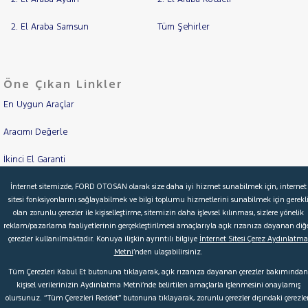
TOYOTA
2. El Araba Samsun
Tüm Şehirler
TRAKTÖR
VOLKSWAGEN
VOLVO
Öne Çıkan Linkler
En Uygun Araçlar
Aracımı Değerle
İkinci El Garanti
Kampanyalar
İnternet sitemizde, FORD OTOSAN olarak size daha iyi hizmet sunabilmek için, internet
sitesi fonksiyonlarını sağlayabilmek ve bilgi toplumu hizmetlerini sunabilmek için gerekl
olan zorunlu çerezler ile kişiselleştirme, sitemizin daha işlevsel kılınması, sizlere yönelik
Kredi Hesaplama & Başvuru
reklam/pazarlama faaliyetlerinin gerçekleştirilmesi amaçlarıyla açık rızanıza dayanan diğ
çerezler kullanılmaktadır. Konuya ilişkin ayrıntılı bilgiye
İnternet Sitesi Çerez Aydınlatma
Metni
’nden ulaşabilirsiniz.
© 2026 Ford Türkiye
Ford Kurumsal
Hakkımızda
Tüm Çerezleri Kabul Et butonuna tıklayarak, açık rızanıza dayanan çerezler bakımından
kişisel verilerinizin Aydınlatma Metni’nde belirtilen amaçlarla işlenmesini onaylamış
Şartlar & Kişisel Verilerin Korunması
S.S.S.
Faydalı Bağlantılar
olursunuz. “Tüm Çerezleri Reddet” butonuna tıklayarak, zorunlu çerezler dışındaki çerezler