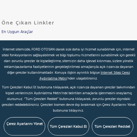
LANCIA
Cinsleri
Kasa
MAN
MERCEDES-
Öne Çıkan Linkler
Tipi
Aktarma
BENZ
MINI
En Uygun Araçlar
Türü
MITSUBISHI
Aracımı Değerle
Garanti
Kampanya
İnternet sitemizde, FORD OTOSAN olarak size daha iyi hizmet sunabilmek için, internet
MOTORSIKLET
sitesi fonksiyonlarını sağlayabilmek ve bilgi toplumu hizmetlerini sunabilmek için gerekli
İkinci El Garanti
NISSAN
olan zorunlu çerezler ile kişiselleştirme, sitemizin daha işlevsel kılınması, sizlere yönelik
ve
Boya
reklam/pazarlama faaliyetlerinin gerçekleştirilmesi amaçlarıyla açık rızanıza dayanan
OPEL
Kampanyalar
diğer çerezler kullanılmaktadır. Konuya ilişkin ayrıntılı bilgiye
İnternet Sitesi Çerez
Fırsatlar
PEUGEOT
Aydınlatma Metni
’nden ulaşabilirsiniz.
Değişen
Kredi Hesaplama & Başvuru
RENAULT
Tüm Çerezleri Kabul Et butonuna tıklayarak, açık rızanıza dayanan çerezler bakımından
İlan
Parça
kişisel verilerinizin Aydınlatma Metni’nde belirtilen amaçlarla işlenmesini onaylamış
AUSTRAL
olursunuz. “Tüm Çerezleri Reddet” butonuna tıklayarak, zorunlu çerezler dışındaki
No
© 2026 Ford Türkiye
Ford Kurumsal
Hakkımızda
CAPTUR
çerezleri reddedebilirsiniz. Çerezleri kısmen devre dışı bırakmak için Çerez Ayarlarını Yönet
butonuna tıklayınız.
Şartlar & Kişisel Verilerin Korunması
S.S.S.
Faydalı Bağlantılar
CLIO
EXPRESS
Çerez Tercihleri
Çerez Ayarlarını Yönet
Tüm Çerezleri Kabul Et
Tüm Çerezleri Reddet
COMBI
Express