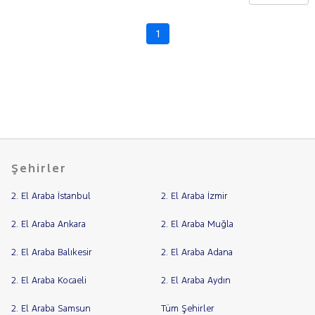
CHERY
CITROEN
1
Fiyat
CUPRA
Model
DACIA
Aralığı
DAIHATSU
Yılı
FIAT
Km
Aralığı
FORD
Aralığı
Foton
Şehirler
Şehir
HONDA
2. El Araba İstanbul
2. El Araba İzmir
HYUNDAI
Bayi
ISUZU
Yakıt
2. El Araba Ankara
2. El Araba Muğla
Iveco
2. El Araba Balıkesir
2. El Araba Adana
Türü
Vites
Jaecoo
2. El Araba Kocaeli
2. El Araba Aydın
JEEP
Tipi
Araç
KIA
2. El Araba Samsun
Tüm Şehirler