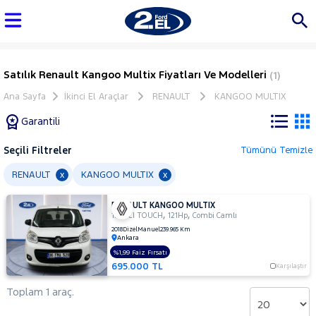
Satılık Renault Kangoo Multix Fiyatları Ve Modelleri
(1)
Ana Sayfa
İkinci El Araçlar
RENAULT
KANGOO MULTIX
Garantili
Seçili Filtreler
Tümünü Temizle
Marka
RENAULT
KANGOO MULTIX
x
x
RENAULT KANGOO MULTIX
Tüm
,
,
1.5 DCI TOUCH
121Hp
Combi Camlı
Araçlar
2018
Dizel
Manuel
239.965 Km
Ankara
AUDI
%1,99 Faiz Fırsatı
BMC
695.000 TL
Karşılaştır
BMW
Toplam 1 araç.
BYD