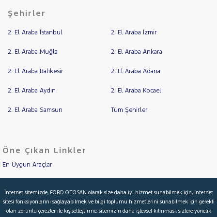
Şehirler
SEAT
SKODA
2. El Araba İstanbul
2. El Araba İzmir
SSANGYONG
2. El Araba Muğla
2. El Araba Ankara
SUBARU
2. El Araba Balıkesir
2. El Araba Adana
TESLA
TOGG
2. El Araba Aydın
2. El Araba Kocaeli
TOYOTA
2. El Araba Samsun
Tüm Şehirler
TRAKTÖR
VOLKSWAGEN
VOLVO
Öne Çıkan Linkler
En Uygun Araçlar
Aracımı Değerle
İnternet sitemizde, FORD OTOSAN olarak size daha iyi hizmet sunabilmek için, internet
sitesi fonksiyonlarını sağlayabilmek ve bilgi toplumu hizmetlerini sunabilmek için gerekli
İkinci El Garanti
olan zorunlu çerezler ile kişiselleştirme, sitemizin daha işlevsel kılınması, sizlere yönelik