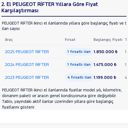
2. El PEUGEOT RİFTER Yıllara Göre Fiyat
508
Karşılaştırması
RAMA
BIPPER
YAP
BOXER
PEUGEOT RİFTER ikinci el ilanlarında yıllara göre başlangıç fiyatı ve 
ilan sayısı
EXPERT
EXPERT
Araç
Fırsat
Başlangıç Fiyatı
T
TRAVELLER
J9
2025 PEUGEOT RİFTER
1.850.000 ₺
1
1 fırsatlı ilan
PARTNER
2024 PEUGEOT RİFTER
1.475.000 ₺
1
RİFTER
1 fırsatlı ilan
1.5
2023 PEUGEOT RİFTER
1.199.000 ₺
4
4 fırsatlı ilan
BLUEHDI
ALLURE
PEUGEOT RİFTER ikinci el ilanlarında fiyatlar model yılı, kilometre,
1.5
donanım paketi ve aracın genel kondisyonuna göre değişebilir.
BlueHDI
Tablo, yayındaki aktif ilanlar üzerinden yıllara göre başlangıç
GT
fiyatlarını gösterir.
1.5
BLUEHDI
GT LINE
RENAULT