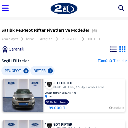
Satılık Peugeot Rifter Fiyatları Ve Modelleri
(6)
Ana Sayfa
İkinci El Araçlar
PEUGEOT
RİFTER
Garantili
Seçili Filtreler
Tümünü Temizle
Marka
PEUGEOT
RİFTER
x
x
PEUGEOT RİFTER
Tüm
,
,
1.5 BLUEHDI ALLURE
129Hp
Combi Camlı
Araçlar
2023
Dizel
Manuel
18.714 Km
İzmir
AUDI
%1,99 Faiz Fırsatı
BMC
1.199.000 TL
Karşılaştır
BMW
BYD
PEUGEOT RİFTER