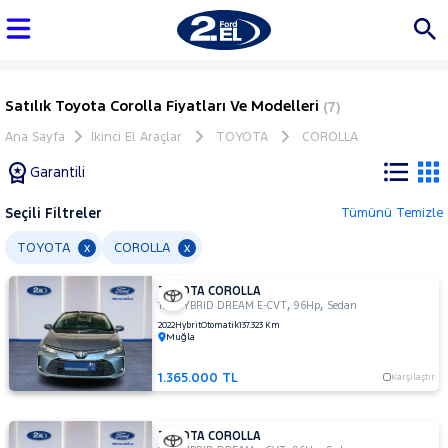
Satılık Toyota Corolla Fiyatları Ve Modelleri
(7)
Ana Sayfa
İkinci El Araçlar
TOYOTA
COROLLA
Garantili
Seçili Filtreler
Tümünü Temizle
Marka
TOYOTA
COROLLA
x
x
TOYOTA COROLLA
Tüm
,
,
1.8 HYBRID DREAM E-CVT
96Hp
Sedan
Araçlar
2022
Hybrit
Otomatik
137.323 Km
Muğla
AUDI
BMC
1.365.000 TL
Karşılaştır
BMW
BYD
TOYOTA COROLLA