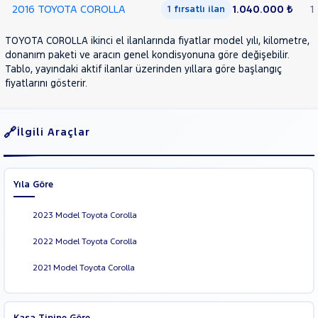
2016 TOYOTA COROLLA
1.040.000 ₺
1
1 fırsatlı ilan
HILUX
PROACE
TOYOTA COROLLA ikinci el ilanlarında fiyatlar model yılı, kilometre,
CITY
RAV
donanım paketi ve aracın genel kondisyonuna göre değişebilir.
Tablo, yayındaki aktif ilanlar üzerinden yıllara göre başlangıç
4
YARIS
fiyatlarını gösterir.
TRAKTÖR
VOLKSWAGEN
İlgili Araçlar
VOLVO
Yıla Göre
2023 Model Toyota Corolla
2022 Model Toyota Corolla
2021 Model Toyota Corolla
Kasa Tipine Göre