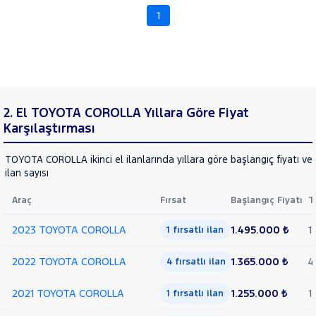
TOGG
1
RAMA
TOYOTA
C-
YAP
HR
COROLLA
1.5 VISION
MULTIDRIVE
2. El TOYOTA COROLLA Yıllara Göre Fiyat
S
Karşılaştırması
1.6
ADVANCE
TOYOTA COROLLA ikinci el ilanlarında yıllara göre başlangıç fiyatı v
1.8
ilan sayısı
HYBRID
DREAM
Araç
Fırsat
Başlangıç Fiyatı
T
1.8
HYBRID
2023 TOYOTA COROLLA
1.495.000 ₺
1
1 fırsatlı ilan
DREAM
e-CVT
2022 TOYOTA COROLLA
1.365.000 ₺
4
4 fırsatlı ilan
1.8
HYBRID
2021 TOYOTA COROLLA
1.255.000 ₺
1
1 fırsatlı ilan
DREAM
E-CVT