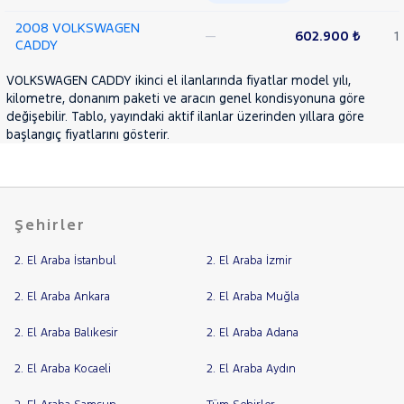
JETTA
2008 VOLKSWAGEN
PASSAT
—
602.900 ₺
1
CADDY
PASSAT
VARIANT
VOLKSWAGEN CADDY ikinci el ilanlarında fiyatlar model yılı,
POLO
kilometre, donanım paketi ve aracın genel kondisyonuna göre
Taigo
değişebilir. Tablo, yayındaki aktif ilanlar üzerinden yıllara göre
T-
başlangıç fiyatlarını gösterir.
CROSS
TIGUAN
TRANSPORTER
Şehirler
VOLVO
2. El Araba İstanbul
2. El Araba İzmir
2. El Araba Ankara
2. El Araba Muğla
2. El Araba Balıkesir
2. El Araba Adana
2. El Araba Kocaeli
2. El Araba Aydın