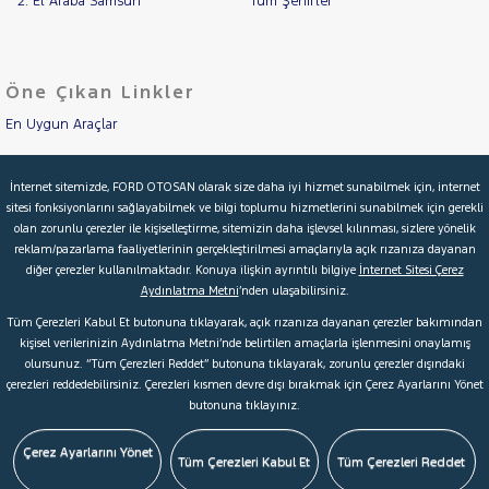
2. El Araba Samsun
Tüm Şehirler
Öne Çıkan Linkler
En Uygun Araçlar
Aracımı Değerle
İnternet sitemizde, FORD OTOSAN olarak size daha iyi hizmet sunabilmek için, internet
sitesi fonksiyonlarını sağlayabilmek ve bilgi toplumu hizmetlerini sunabilmek için gerekli
İkinci El Garanti
olan zorunlu çerezler ile kişiselleştirme, sitemizin daha işlevsel kılınması, sizlere yönelik
reklam/pazarlama faaliyetlerinin gerçekleştirilmesi amaçlarıyla açık rızanıza dayanan
Kampanyalar
diğer çerezler kullanılmaktadır. Konuya ilişkin ayrıntılı bilgiye
İnternet Sitesi Çerez
Aydınlatma Metni
’nden ulaşabilirsiniz.
Kredi Hesaplama & Başvuru
Tüm Çerezleri Kabul Et butonuna tıklayarak, açık rızanıza dayanan çerezler bakımından
kişisel verilerinizin Aydınlatma Metni’nde belirtilen amaçlarla işlenmesini onaylamış
olursunuz. “Tüm Çerezleri Reddet” butonuna tıklayarak, zorunlu çerezler dışındaki
© 2026 Ford Türkiye
Ford Kurumsal
Hakkımızda
çerezleri reddedebilirsiniz. Çerezleri kısmen devre dışı bırakmak için Çerez Ayarlarını Yönet
butonuna tıklayınız.
Şartlar & Kişisel Verilerin Korunması
S.S.S.
Faydalı Bağlantılar
Çerez Tercihleri
Çerez Ayarlarını Yönet
Tüm Çerezleri Kabul Et
Tüm Çerezleri Reddet