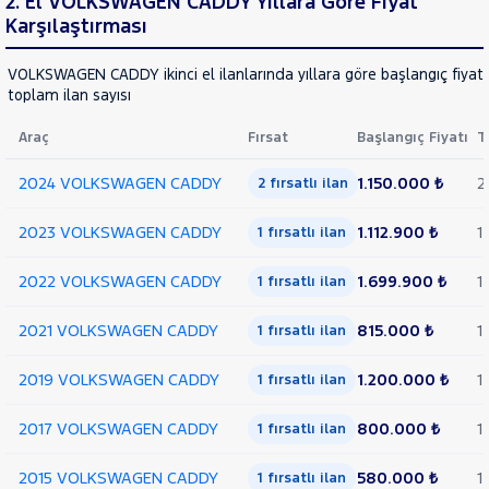
2. El VOLKSWAGEN CADDY Yıllara Göre Fiyat
BMT
Karşılaştırması
COMFORTLINE
2.0
VOLKSWAGEN CADDY ikinci el ilanlarında yıllara göre başlangıç fiyatı
TDI
toplam ilan sayısı
SCR
BMT
Araç
Fırsat
Başlangıç Fiyatı
T
MAXI
2.0
2024 VOLKSWAGEN CADDY
1.150.000 ₺
2
2 fırsatlı ilan
TDI
STYLE
2023 VOLKSWAGEN CADDY
1.112.900 ₺
1
1 fırsatlı ilan
DSG
MAXI
2022 VOLKSWAGEN CADDY
1.699.900 ₺
1
1 fırsatlı ilan
VAN
2.0
TDI
2021 VOLKSWAGEN CADDY
815.000 ₺
1
1 fırsatlı ilan
SCR
BMT
2019 VOLKSWAGEN CADDY
1.200.000 ₺
1
1 fırsatlı ilan
CARAVELLE
2017 VOLKSWAGEN CADDY
800.000 ₺
1
1 fırsatlı ilan
CRAFTER
GOLF
2015 VOLKSWAGEN CADDY
580.000 ₺
1
1 fırsatlı ilan