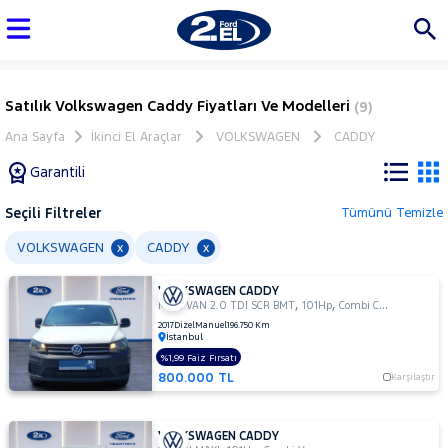
Satılık Volkswagen Caddy Fiyatları Ve Modelleri
(9)
Ana Sayfa
İkinci El Araçlar
VOLKSWAGEN
CADDY
Garantili
Seçili Filtreler
Tümünü Temizle
Marka
VOLKSWAGEN
CADDY
x
x
VOLKSWAGEN CADDY
Tüm
,
,
MAXI VAN 2.0 TDI SCR BMT
101Hp
Combi Camlı
Araçlar
2017
Dizel
Manuel
196.750 Km
İstanbul
AUDI
%1,99 Faiz Fırsatı
BMC
800.000 TL
Karşılaştır
BMW
BYD
VOLKSWAGEN CADDY