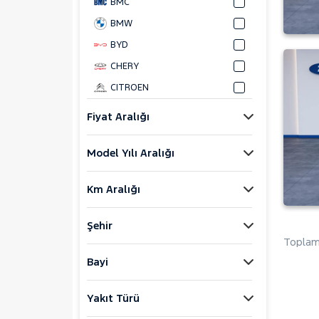
BMC
BMW
BYD
CHERY
CITROEN
CUPRA
Fiyat Aralığı
DACIA
Model Yılı Aralığı
DAIHATSU
FIAT
Km Aralığı
FORD
Foton
Şehir
HONDA
Toplam 
HYUNDAI
Bayi
ISUZU
Yakıt Türü
Iveco