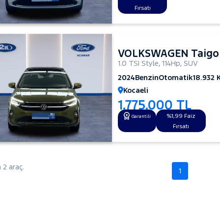
Fırsatı
VOLKSWAGEN Taigo
1.0 TSI Style
,
114Hp
,
SUV
2024
Benzin
Otomatik
18.932 
Kocaeli
1.775.000 TL
%1,99 Faiz
Garantili
Fırsatı
2 araç.
1