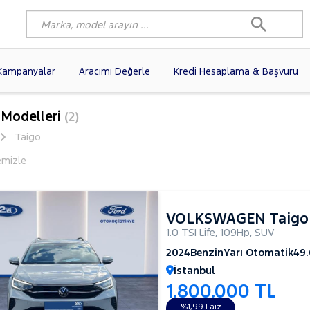
Kampanyalar
Aracımı Değerle
Kredi Hesaplama & Başvuru
3)
FIAT
(102)
RENAULT
(80)
 Modelleri
(2)
AGEN
(61)
OPEL
(56)
PEUGEOT
(38)
Taigo
N
(19)
DACIA
(16)
HYUNDAI
(15)
emizle
(14)
VOLVO
(12)
KIA
(11)
10)
AUDI
(10)
MERCEDES-BENZ
VOLKSWAGEN Taigo
1.0 TSI Life
,
109Hp
,
SUV
2024
Benzin
Yarı Otomatik
49
İstanbul
1.800.000 TL
%1,99 Faiz