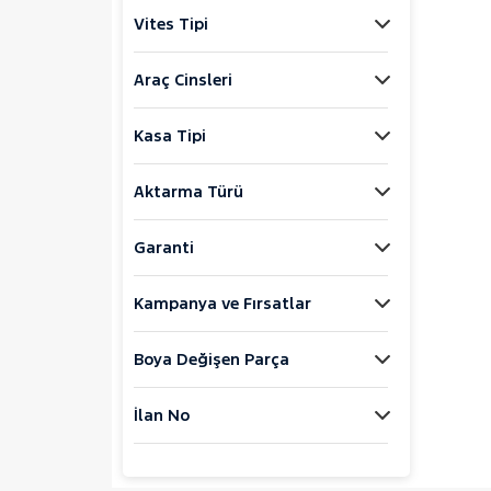
Jaecoo
Vites Tipi
JEEP
KIA
Araç Cinsleri
LANCIA
Kasa Tipi
MAN
MERCEDES-BENZ
Aktarma Türü
MINI
MITSUBISHI
Garanti
MOTORSIKLET
Kampanya ve Fırsatlar
NISSAN
OPEL
Boya Değişen Parça
PEUGEOT
RENAULT
İlan No
SEAT
SKODA