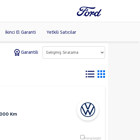
İkinci El Garanti
Yetkili Satıcılar
Garantili
Tüm Markaları
Listele >
(8)
.000 Km
Karşılaştır