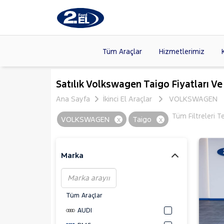
Tüm Araçlar
Hizmetlerimiz
Markalar
>
FORD
(89
Satılık Volkswagen Taigo Fiyatları Ve
VOLKSW
Ana Sayfa
İkinci El Araçlar
VOLKSWAGEN
Modeller
>
CITROE
Tüm Filtreleri T
VOLKSWAGEN
x
Taigo
x
Kasalar
>
TOYOTA
SKODA
(
Marka
Tüm Araçlar
AUDI