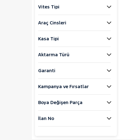
Jaecoo
Vites Tipi
JEEP
KIA
Araç Cinsleri
LANCIA
Kasa Tipi
MAN
MERCEDES-BENZ
Aktarma Türü
MINI
MITSUBISHI
Garanti
MOTORSIKLET
Kampanya ve Fırsatlar
NISSAN
OPEL
Boya Değişen Parça
PEUGEOT
RENAULT
İlan No
SEAT
SKODA