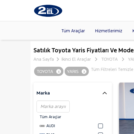
Tüm Araçlar
Hizmetlerimiz
Markalar
>
FORD
(89
Satılık Toyota Yaris Fiyatları Ve Model
VOLKSW
Ana Sayfa
İkinci El Araçlar
TOYOTA
YA
Modeller
>
CITROE
Tüm Filtreleri Temizle
TOYOTA
x
YARIS
x
Kasalar
>
TOYOTA
SKODA
(
Marka
Tüm Araçlar
AUDI