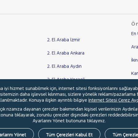
Ön
En 
2. El Araba İzmir
Ara
2. El Araba Ankara
İki
2. El Araba Aydın
Ka
2. El Araba Kocaeli
Kr
yi hizmet sunabilmek için, internet sitesi fonksiyonlarını sağlayab
Tüm Şehirler
, sitemizin daha işlevsel kılınması, sizlere yönelik reklam/pazarlama f
anılmaktadır. Konuya ilişkin ayrıntılı bilgiye
İnternet Sitesi Çerez A
ık rızanıza dayanan çerezler bakımından kişisel verilerinizin Aydınl
una tıklayarak, zorunlu çerezler dışındaki çerezleri reddedebilirsini
l
Hakkımızda
Şartlar & Kişisel Verilerin Korunması
S.S.S.
Ayarlarını Yönet butonuna tıklayınız.
rlarını Yönet
Tüm Çerezleri Kabul Et
Tüm Çerezle