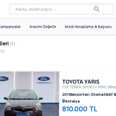
Kampanyalar
Aracımı Değerle
Kredi Hesaplama & Başvuru
3)
FIAT
(102)
RENAULT
(80)
leri
(1)
AGEN
(61)
OPEL
(56)
PEUGEOT
(38)
RIS
N
(19)
DACIA
(16)
HYUNDAI
(15)
(14)
VOLVO
(12)
KIA
(11)
10)
AUDI
(10)
MERCEDES-BENZ
TOYOTA YARIS
1.33 TERRA SPORTY M/M
,
98H
2011
Benzin
Yarı Otomatik
67.
Antalya
810.000 TL