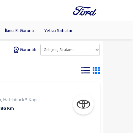
İkinci El Garanti
Yetkili Satıcılar
Garantili
Tüm Markaları
Listele >
(8)
p
,
Hatchback 5 Kapı
886 Km