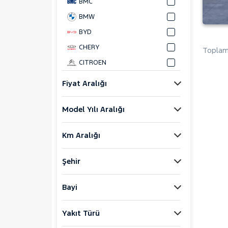
BMC
BMW
BYD
CHERY
Toplam 
CITROEN
CUPRA
Fiyat Aralığı
DACIA
Model Yılı Aralığı
DAIHATSU
FIAT
Km Aralığı
FORD
Foton
Şehir
HONDA
HYUNDAI
Bayi
ISUZU
Yakıt Türü
Iveco