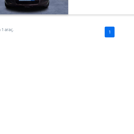
1 araç.
1