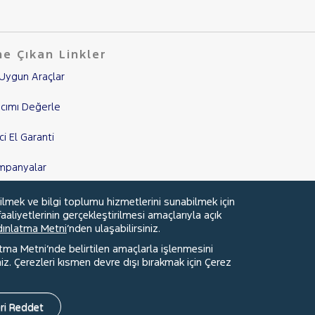
e Çıkan Linkler
Uygun Araçlar
cımı Değerle
nci El Garanti
mpanyalar
edi Hesaplama & Başvuru
ilmek ve bilgi toplumu hizmetlerini sunabilmek için
aaliyetlerinin gerçekleştirilmesi amaçlarıyla açık
ydınlatma Metni
’nden ulaşabilirsiniz.
atma Metni’nde belirtilen amaçlarla işlenmesini
z. Çerezleri kısmen devre dışı bırakmak için Çerez
Faydalı Bağlantılar
Çerez Tercihleri
ri Reddet