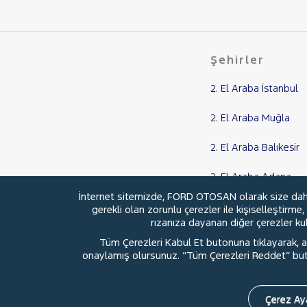
SSANGYONG
SUBARU
TESLA
Şehirler
TOYOTA
C-HR
2. El Araba İstanbul
COROLLA
2. El Araba Muğla
HILUX
2. El Araba Balıkesir
PROACE CITY
RAV 4
2. El Araba Adana
YARIS
İnternet sitemizde, FORD OTOSAN olarak size daha i
2. El Araba Samsun
gerekli olan zorunlu çerezler ile kişiselleştirme
1.33 TERRA SPORTY M/M
rızanıza dayanan diğer çerezler kull
TRAKTÖR
Tüm Çerezleri Kabul Et butonuna tıklayarak, aç
VOLKSWAGEN
onaylamış olursunuz. “Tüm Çerezleri Reddet” buton
© 2026 Ford Türkiye
Ford Kurumsa
VOLVO
Çerez Aya