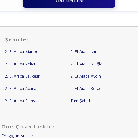
Daha Fazla Gör
RENAULT
SEAT
SKODA
SSANGYONG
Şehirler
SUBARU
2. El Araba İstanbul
2. El Araba İzmir
TESLA
TOGG
2. El Araba Ankara
2. El Araba Muğla
TOYOTA
2. El Araba Balıkesir
2. El Araba Aydın
TRAKTÖR
2. El Araba Adana
2. El Araba Kocaeli
VOLKSWAGEN
VOLVO
2. El Araba Samsun
Tüm Şehirler
Öne Çıkan Linkler
En Uygun Araçlar