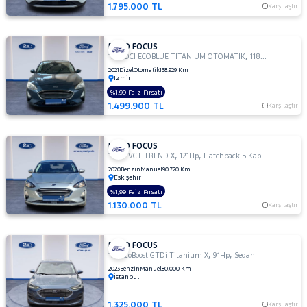
TDCI
1.795.000 TL
Karşılaştır
TREND
X
FORD FOCUS
1.6
,
,
1.5 TDCI ECOBLUE TITANIUM OTOMATIK
118Hp
Sedan
TITANIUM
2021
Dizel
Otomatik
138.929 Km
1.6 TI-
İzmir
VCT
%1,99 Faiz Fırsatı
TREND
1.499.900 TL
Karşılaştır
X
1.6 TI-VCT
FORD FOCUS
YENI
,
,
1.5 TI-VCT TREND X
121Hp
Hatchback 5 Kapı
TITANIUM
2020
Benzin
Manuel
90.720 Km
POWERSHIFT
Eskişehir
1.6 TREND
%1,99 Faiz Fırsatı
X
1.130.000 TL
Karşılaştır
OTOMATIK
2.0
TDCI
FORD FOCUS
,
,
1.0 EcoBoost GTDi Titanium X
91Hp
Sedan
ST
2023
Benzin
Manuel
80.000 Km
İstanbul
KUGA
MONDEO
1.325.000 TL
Karşılaştır