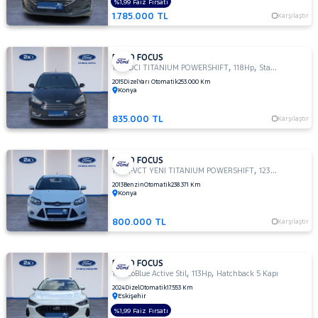
OTOMATIK
%1,99 Faiz Fırsatı
1.785.000 TL
1.5 TI-
Karşılaştır
VCT
TREND
X
FORD FOCUS
,
,
1.5 TDCI TITANIUM POWERSHIFT
118Hp
StationWagon
1.5
2015
Dizel
Yarı Otomatik
253.000 Km
TREND-
Konya
X
1.6
835.000 TL
Karşılaştır
AMBIENTE
1.6
FORD FOCUS
Duratec
,
,
1.6 TI-VCT YENI TITANIUM POWERSHIFT
123Hp
Sedan
Ti-VCT
2013
Benzin
Otomatik
238.371 Km
Titanium
Konya
1.6
GHIA
800.000 TL
Karşılaştır
1.6
TDCI
GHIA
FORD FOCUS
,
,
1.5 EcoBlue Active Stil
113Hp
Hatchback 5 Kapı
1.6 TDCI
2024
Dizel
Otomatik
17.553 Km
TITANIUM
Eskişehir
1.6
%1,99 Faiz Fırsatı