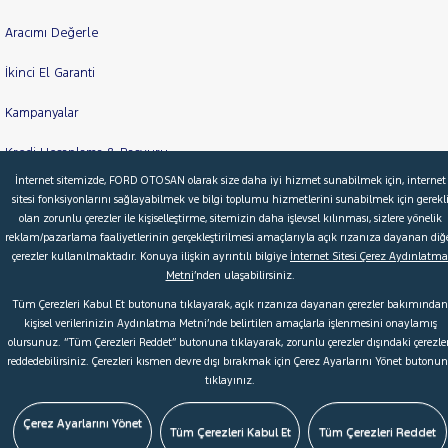
Aracımı Değerle
İkinci El Garanti
Kampanyalar
Kredi Hesaplama & Başvuru
İnternet sitemizde, FORD OTOSAN olarak size daha iyi hizmet sunabilmek için, internet
sitesi fonksiyonlarını sağlayabilmek ve bilgi toplumu hizmetlerini sunabilmek için gerekl
olan zorunlu çerezler ile kişiselleştirme, sitemizin daha işlevsel kılınması, sizlere yönelik
© 2026 Ford Türkiye
Ford Kurumsal
Hakkımızda
reklam/pazarlama faaliyetlerinin gerçekleştirilmesi amaçlarıyla açık rızanıza dayanan diğ
çerezler kullanılmaktadır. Konuya ilişkin ayrıntılı bilgiye
İnternet Sitesi Çerez Aydınlatma
Şartlar & Kişisel Verilerin Korunması
S.S.S.
Faydalı Bağlantılar
Metni
’nden ulaşabilirsiniz.
Çerez Tercihleri
Tüm Çerezleri Kabul Et butonuna tıklayarak, açık rızanıza dayanan çerezler bakımından
kişisel verilerinizin Aydınlatma Metni’nde belirtilen amaçlarla işlenmesini onaylamış
olursunuz. “Tüm Çerezleri Reddet” butonuna tıklayarak, zorunlu çerezler dışındaki çerezler
reddedebilirsiniz. Çerezleri kısmen devre dışı bırakmak için Çerez Ayarlarını Yönet butonu
tıklayınız.
Çerez Ayarlarını Yönet
Tüm Çerezleri Kabul Et
Tüm Çerezleri Reddet