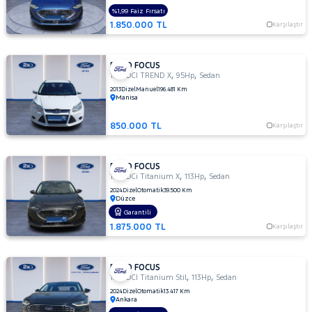
TITANIUM
%1,99 Faiz Fırsatı
POWERSHIFT
1.850.000 TL
Karşılaştır
1.5 TDCI
Titanium
Stil
FORD FOCUS
1.5
,
,
1.6 TDCI TREND X
95Hp
Sedan
TDCI
2013
Dizel
Manuel
196.481 Km
Manisa
TREND
X
850.000 TL
Karşılaştır
1.5 TDCi
Titanium
1.5 TDCi
FORD FOCUS
Titanium
,
,
1.5 TDCi Titanium X
113Hp
Sedan
PWS
2024
Dizel
Otomatik
39.500 Km
MCA 120
Düzce
BG 1499
Garantili
CC
1.875.000 TL
Karşılaştır
1.5 TDCi
Titanium
FORD FOCUS
X
,
,
1.5 TDCI Titanium Stil
113Hp
Sedan
1.5 TI-VCT
2024
Dizel
Otomatik
13.417 Km
TITANIUM
Ankara