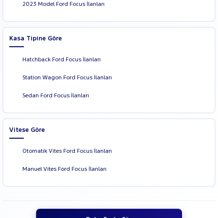
2023 Model Ford Focus İlanları
HYUNDAI
ISUZU
Kasa Tipine Göre
Iveco
Jaecoo
Hatchback Ford Focus İlanları
JEEP
Station Wagon Ford Focus İlanları
KIA
Sedan Ford Focus İlanları
LANCIA
MAN
MERCEDES-
Vitese Göre
BENZ
MINI
Otomatik Vites Ford Focus İlanları
MITSUBISHI
Manuel Vites Ford Focus İlanları
MOTORSIKLET
NISSAN
OPEL
PEUGEOT