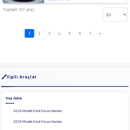
Mustang
Toplam 127 araç.
Mach-E
PUMA
Puma-
E
RANGER
1
2
3
4
5
6
7
»
RANGER
RAPTOR
TOURNEO
CONNECT
TOURNEO
TOURNEO
COURIER
COURIER
TOURNEO
JOURNEY
İlgili Araçlar
CUSTOM
TRANSIT
TRANSIT
CONNECT
TRANSIT
Yıla Göre
COURIER
TRANSIT
2024 Model Ford Focus İlanları
CUSTOM
Foton
2025 Model Ford Focus İlanları
HONDA