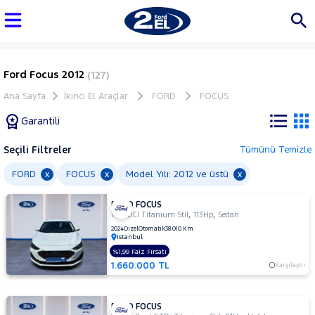
Ford Focus 2012
(127)
Ana Sayfa
İkinci El Araçlar
FORD
FOCUS
Garantili
Seçili Filtreler
Tümünü Temizle
Marka
FORD
FOCUS
Model Yılı: 2012 ve üstü
x
x
x
FORD FOCUS
Tüm
,
,
1.5 TDCI Titanium Stil
113Hp
Sedan
Araçlar
2024
Dizel
Otomatik
38.010 Km
İstanbul
AUDI
%1,99 Faiz Fırsatı
BMC
1.660.000 TL
Karşılaştır
BMW
BYD
FORD FOCUS