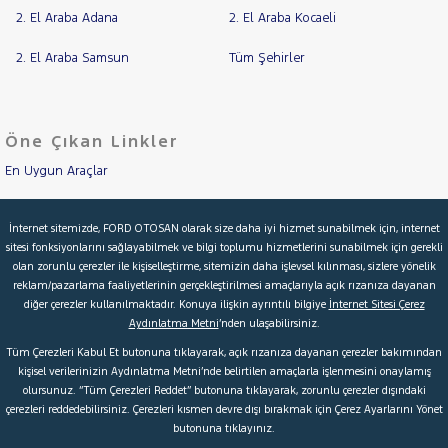
2. El Araba Adana
2. El Araba Kocaeli
HYUNDAI
ISUZU
2. El Araba Samsun
Tüm Şehirler
Iveco
Jaecoo
Öne Çıkan Linkler
JEEP
En Uygun Araçlar
KIA
LANCIA
Aracımı Değerle
İnternet sitemizde, FORD OTOSAN olarak size daha iyi hizmet sunabilmek için, internet
MAN
sitesi fonksiyonlarını sağlayabilmek ve bilgi toplumu hizmetlerini sunabilmek için gerekli
MERCEDES-
İkinci El Garanti
olan zorunlu çerezler ile kişiselleştirme, sitemizin daha işlevsel kılınması, sizlere yönelik
BENZ
reklam/pazarlama faaliyetlerinin gerçekleştirilmesi amaçlarıyla açık rızanıza dayanan
Kampanyalar
MINI
diğer çerezler kullanılmaktadır. Konuya ilişkin ayrıntılı bilgiye
İnternet Sitesi Çerez
MITSUBISHI
Aydınlatma Metni
’nden ulaşabilirsiniz.
Kredi Hesaplama & Başvuru
Tüm Çerezleri Kabul Et butonuna tıklayarak, açık rızanıza dayanan çerezler bakımından
MOTORSIKLET
kişisel verilerinizin Aydınlatma Metni’nde belirtilen amaçlarla işlenmesini onaylamış
NISSAN
olursunuz. “Tüm Çerezleri Reddet” butonuna tıklayarak, zorunlu çerezler dışındaki
© 2026 Ford Türkiye
Ford Kurumsal
Hakkımızda
çerezleri reddedebilirsiniz. Çerezleri kısmen devre dışı bırakmak için Çerez Ayarlarını Yönet
OPEL
butonuna tıklayınız.
Şartlar & Kişisel Verilerin Korunması
S.S.S.
Faydalı Bağlantılar
PEUGEOT