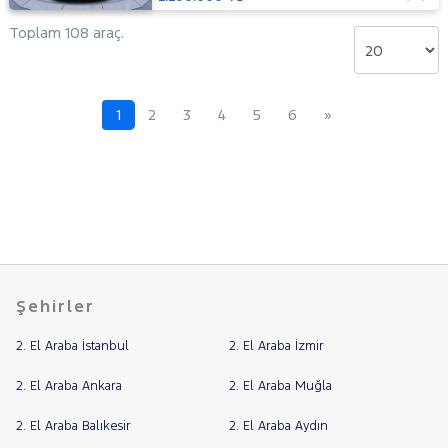
Mustang
Toplam 108 araç.
Mach-E
PUMA
Puma-
E
RANGER
1
2
3
4
5
6
»
RANGER
RAPTOR
TOURNEO
CONNECT
TOURNEO
TOURNEO
COURIER
COURIER
TOURNEO
JOURNEY
CUSTOM
TRANSIT
Şehirler
TRANSIT
CONNECT
TRANSIT
2. El Araba İstanbul
2. El Araba İzmir
COURIER
TRANSIT
2. El Araba Ankara
2. El Araba Muğla
CUSTOM
Foton
2. El Araba Balıkesir
2. El Araba Aydın
HONDA