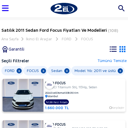
Satılık 2011 Sedan Ford Focus Fiyatları Ve Modelleri
(108)
Ana Sayfa
İkinci El Araçlar
FORD
FOCUS
Garantili
Seçili Filtreler
Tümünü Temizle
Marka
FORD
FOCUS
Sedan
Model Yılı: 2011 ve üstü
x
x
x
x
FORD FOCUS
Tüm
,
,
1.5 TDCI Titanium Stil
113Hp
Sedan
Araçlar
2024
Dizel
Otomatik
38.010 Km
İstanbul
AUDI
%1,99 Faiz Fırsatı
BMC
1.660.000 TL
Karşılaştır
BMW
BYD
FORD FOCUS