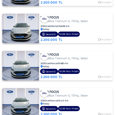
TDCI
2.200.000 TL
Karşılaştır
TREND
X
FORD FOCUS
1.6
,
,
1.5 EcoBlue Titanium X
113Hp
Sedan
TITANIUM
2025
Dizel
Otomatik
26.189 Km
1.6 TI-
Hatay
VCT
%1,99 Faiz Fırsatı
Garantili
TREND
2.200.000 TL
Karşılaştır
X
1.6 TI-VCT
FORD FOCUS
YENI
,
,
1.5 EcoBlue Titanium X
113Hp
Sedan
TITANIUM
2025
Dizel
Manuel
19.685 Km
POWERSHIFT
Hatay
1.6 TREND
%1,99 Faiz Fırsatı
Garantili
X
2.200.000 TL
Karşılaştır
OTOMATIK
2.0
TDCI
FORD FOCUS
,
,
1.5 EcoBlue Titanium X
113Hp
Sedan
ST
2025
Dizel
Manuel
19.441 Km
Hatay
KUGA
%1,99 Faiz Fırsatı
Garantili
MONDEO
2.200.000 TL
Karşılaştır