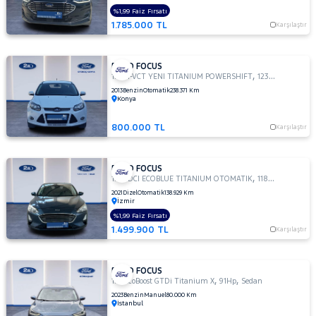
TITANIUM
%1,99 Faiz Fırsatı
POWERSHIFT
1.785.000 TL
Karşılaştır
1.5 TDCI
Titanium
Stil
FORD FOCUS
1.5
,
,
1.6 TI-VCT YENI TITANIUM POWERSHIFT
123Hp
Sedan
TDCI
2013
Benzin
Otomatik
238.371 Km
Konya
TREND
X
800.000 TL
Karşılaştır
1.5 TDCi
Titanium
1.5 TDCi
FORD FOCUS
Titanium
,
,
1.5 TDCI ECOBLUE TITANIUM OTOMATIK
118Hp
Sedan
PWS
2021
Dizel
Otomatik
138.929 Km
MCA 120
İzmir
BG 1499
%1,99 Faiz Fırsatı
CC
1.499.900 TL
Karşılaştır
1.5 TDCi
Titanium
FORD FOCUS
X
,
,
1.0 EcoBoost GTDi Titanium X
91Hp
Sedan
1.5 TI-VCT
2023
Benzin
Manuel
80.000 Km
TITANIUM
İstanbul