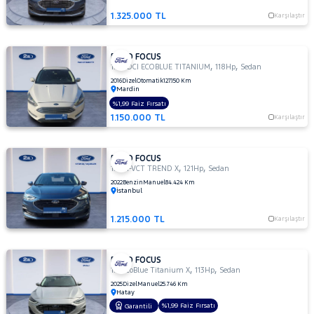
OTOMATIK
1.325.000 TL
1.5 TI-
Karşılaştır
VCT
TREND
X
FORD FOCUS
,
,
1.5 TDCI ECOBLUE TITANIUM
118Hp
Sedan
1.5
2016
Dizel
Otomatik
127.150 Km
TREND-
Mardin
X
%1,99 Faiz Fırsatı
1.6
1.150.000 TL
Karşılaştır
AMBIENTE
1.6
FORD FOCUS
Duratec
,
,
1.5 TI-VCT TREND X
121Hp
Sedan
Ti-VCT
2022
Benzin
Manuel
84.424 Km
Titanium
İstanbul
1.6
GHIA
1.215.000 TL
Karşılaştır
1.6
TDCI
GHIA
FORD FOCUS
,
,
1.5 EcoBlue Titanium X
113Hp
Sedan
1.6 TDCI
2025
Dizel
Manuel
25.746 Km
TITANIUM
Hatay
%1,99 Faiz Fırsatı
Garantili
1.6