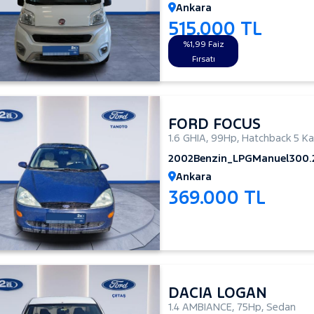
Ankara
515.000 TL
%1,99 Faiz
Fırsatı
FORD FOCUS
1.6 GHIA
,
99Hp
,
Hatchback 5 Ka
2002
Benzin_LPG
Manuel
300.
Ankara
369.000 TL
DACIA LOGAN
1.4 AMBIANCE
,
75Hp
,
Sedan