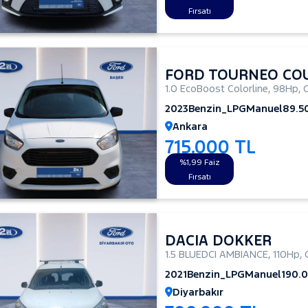
Fırsatı
FORD TOURNEO CO
1.0 EcoBoost Colorline
,
98Hp
,
2023
Benzin_LPG
Manuel
89.5
Ankara
715.000 TL
%1,99 Faiz
Fırsatı
DACIA DOKKER
1.5 BLUEDCI AMBIANCE
,
110Hp
,
2021
Benzin_LPG
Manuel
190.
Diyarbakır