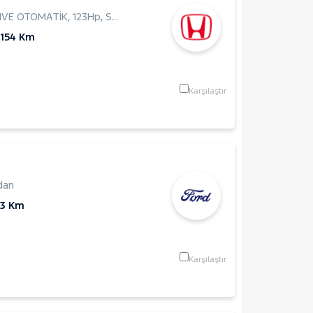
TIVE OTOMATİK
,
123Hp
,
Sedan
.154 Km
Karşılaştır
dan
53 Km
Karşılaştır