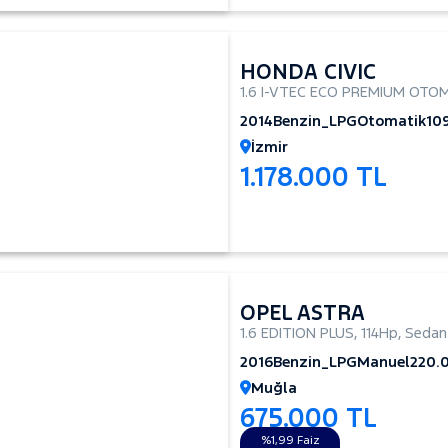
HONDA CIVIC
1.6 I-VTEC ECO PREMIUM OTO
2014
Benzin_LPG
Otomatik
10
İzmir
1.178.000 TL
OPEL ASTRA
1.6 EDITION PLUS
,
114Hp
,
Sedan
2016
Benzin_LPG
Manuel
220.
Muğla
675.000 TL
%1,99 Faiz