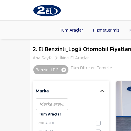
Tüm Araçlar
Hizmetlerimiz
Markalar
>
FORD
(88
2. El Benzinli_Lpgli Otomobil Fiyatlar
VOLKSW
Ana Sayfa
İkinci El Araçlar
Modeller
>
HYUNDA
Tüm Filtreleri Temizle
Benzin_LPG
x
Kasalar
>
DACIA
(13
SKODA
(
Marka
Tüm Araçlar
AUDI