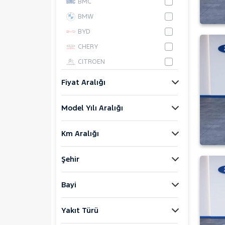
BMC
BMW
BYD
CHERY
CITROEN
CUPRA
Fiyat Aralığı
DACIA
Model Yılı Aralığı
DAIHATSU
FIAT
Km Aralığı
FORD
Foton
Şehir
HONDA
HYUNDAI
Bayi
ISUZU
Yakıt Türü
Iveco