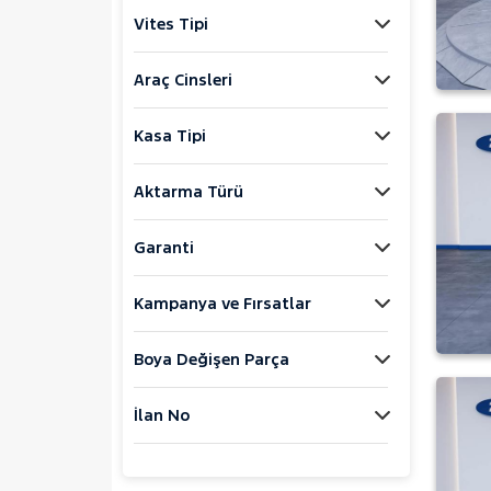
Jaecoo
Vites Tipi
JEEP
KIA
Araç Cinsleri
LANCIA
Kasa Tipi
MAN
MERCEDES-BENZ
Aktarma Türü
MINI
MITSUBISHI
Garanti
MOTORSIKLET
Kampanya ve Fırsatlar
NISSAN
OPEL
Boya Değişen Parça
PEUGEOT
RENAULT
İlan No
SEAT
SKODA