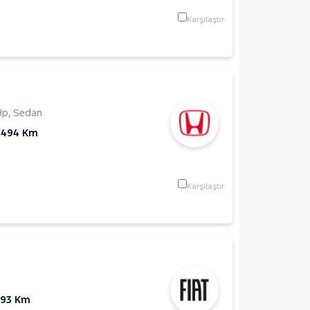
Karşılaştır
Hp
,
Sedan
1.494 Km
Karşılaştır
ı
293 Km