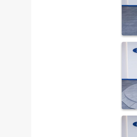
SSANGYONG
SUBARU
TESLA
TOGG
TOYOTA
TRAKTÖR
VOLKSWAGEN
VOLVO