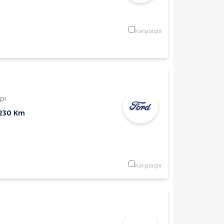
Karşılaştır
pı
230 Km
Karşılaştır