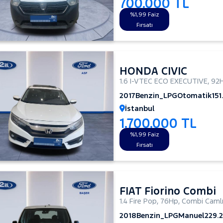
700.000 TL
%1,99 Faiz
Fırsatı
HONDA CIVIC
1.6 I-VTEC ECO EXECUTIVE
,
92
2017
Benzin_LPG
Otomatik
15
İstanbul
1.700.000 TL
%1,99 Faiz
Fırsatı
FIAT Fiorino Combi
1.4 Fire Pop
,
76Hp
,
Combi Caml
2018
Benzin_LPG
Manuel
229.