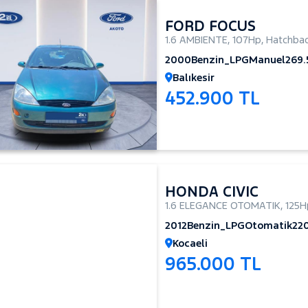
FORD FOCUS
1.6 AMBIENTE
,
107Hp
,
Hatchbac
2000
Benzin_LPG
Manuel
269
Balıkesir
452.900 TL
HONDA CIVIC
1.6 ELEGANCE OTOMATIK
,
125H
2012
Benzin_LPG
Otomatik
22
Kocaeli
965.000 TL