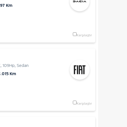
797 Km
Karşılaştır
K
,
109Hp
,
Sedan
3.015 Km
Karşılaştır