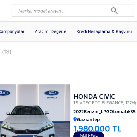
Kampanyalar
Aracımı Değerle
Kredi Hesaplama & Başvuru
1)
FIAT
(98)
RENAULT
(77)
ı
(18)
AGEN
(56)
OPEL
(55)
PEUGEOT
(35)
I
(19)
CITROEN
(17)
TOYOTA
(14)
)
KIA
(12)
VOLVO
(11)
9)
NISSAN
(9)
AUDI
(9)
HONDA CIVIC
1.5 VTEC ECO ELEGANCE
,
127H
2022
Benzin_LPG
Otomatik
35
Gaziantep
1.980.000 TL
%1,99 Faiz