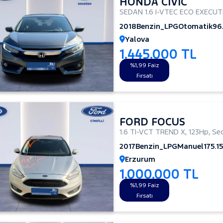
HONDA CIVIC
SEDAN 1.6 I-VTEC ECO EXECU
2018
Benzin_LPG
Otomatik
96
Yalova
1.445.000 TL
%1,99 Faiz
Fırsatı
FORD FOCUS
1.6 TI-VCT TREND X
,
123Hp
,
Se
2017
Benzin_LPG
Manuel
175.1
Erzurum
1.000.000 TL
%1,99 Faiz
Fırsatı