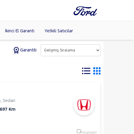
İkinci El Garanti
Yetkili Satıcılar
Garantili
Tüm Markaları
Listele >
p
,
Sedan
.697 Km
Karşılaştır