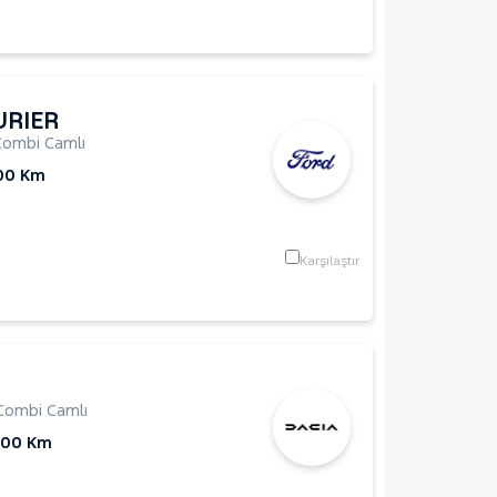
URIER
Combi Camlı
00 Km
Karşılaştır
Combi Camlı
000 Km