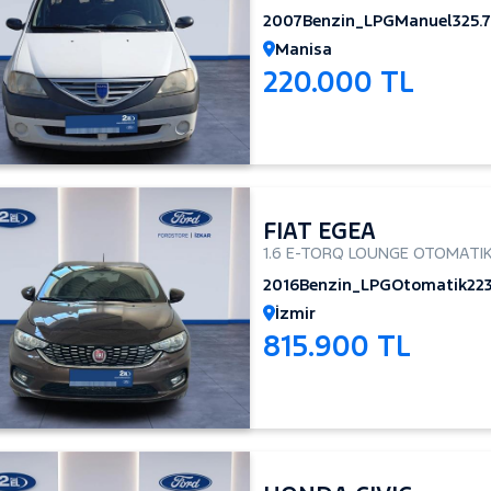
2007
Benzin_LPG
Manuel
325.
Manisa
220.000 TL
FIAT EGEA
1.6 E-TORQ LOUNGE OTOMATI
2016
Benzin_LPG
Otomatik
22
İzmir
815.900 TL