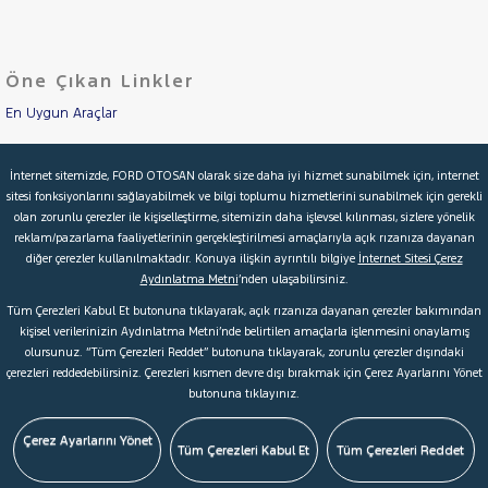
LANCIA
Cinsleri
Kasa
VOYAGER
Öne Çıkan Linkler
Tipi
MAN
Aktarma
MERCEDES-
En Uygun Araçlar
BENZ
Türü
MINI
Aracımı Değerle
Garanti
Kampanya
İnternet sitemizde, FORD OTOSAN olarak size daha iyi hizmet sunabilmek için, internet
MITSUBISHI
sitesi fonksiyonlarını sağlayabilmek ve bilgi toplumu hizmetlerini sunabilmek için gerekli
İkinci El Garanti
MOTORSIKLET
olan zorunlu çerezler ile kişiselleştirme, sitemizin daha işlevsel kılınması, sizlere yönelik
ve
Boya
reklam/pazarlama faaliyetlerinin gerçekleştirilmesi amaçlarıyla açık rızanıza dayanan
Kampanyalar
NISSAN
diğer çerezler kullanılmaktadır. Konuya ilişkin ayrıntılı bilgiye
İnternet Sitesi Çerez
Fırsatlar
OPEL
Aydınlatma Metni
’nden ulaşabilirsiniz.
Değişen
Kredi Hesaplama & Başvuru
Tüm Çerezleri Kabul Et butonuna tıklayarak, açık rızanıza dayanan çerezler bakımından
İlan
PEUGEOT
Parça
kişisel verilerinizin Aydınlatma Metni’nde belirtilen amaçlarla işlenmesini onaylamış
RENAULT
olursunuz. “Tüm Çerezleri Reddet” butonuna tıklayarak, zorunlu çerezler dışındaki
No
© 2026 Ford Türkiye
Ford Kurumsal
Hakkımızda
çerezleri reddedebilirsiniz. Çerezleri kısmen devre dışı bırakmak için Çerez Ayarlarını Yönet
SEAT
butonuna tıklayınız.
Şartlar & Kişisel Verilerin Korunması
S.S.S.
Faydalı Bağlantılar
SKODA
Çerez Tercihleri
Çerez Ayarlarını Yönet
SSANGYONG
Tüm Çerezleri Kabul Et
Tüm Çerezleri Reddet
SUBARU