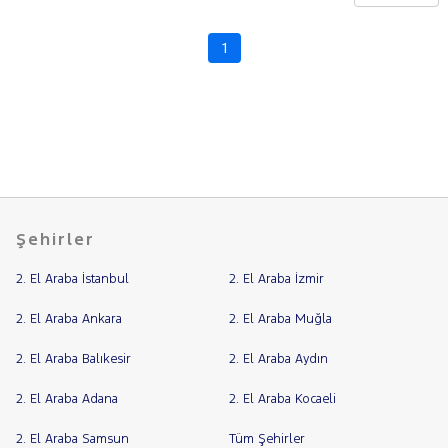
CHERY
CITROEN
1
Fiyat
CUPRA
Model
DACIA
Aralığı
DAIHATSU
Yılı
FIAT
Km
Aralığı
FORD
Aralığı
Foton
Şehirler
Şehir
HONDA
2. El Araba İstanbul
2. El Araba İzmir
HYUNDAI
Bayi
ISUZU
Yakıt
2. El Araba Ankara
2. El Araba Muğla
Iveco
2. El Araba Balıkesir
2. El Araba Aydın
Türü
Vites
Jaecoo
2. El Araba Adana
2. El Araba Kocaeli
JEEP
Tipi
Araç
KIA
2. El Araba Samsun
Tüm Şehirler