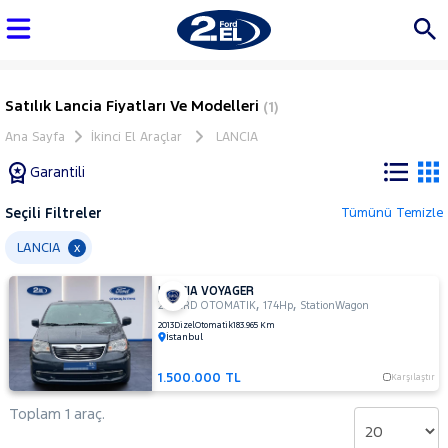
Satılık Lancia Fiyatları Ve Modelleri
(1)
Ana Sayfa
İkinci El Araçlar
LANCIA
Garantili
Seçili Filtreler
Tümünü Temizle
Marka
LANCIA
x
LANCIA VOYAGER
Tüm
,
,
2.8 CRD OTOMATIK
174Hp
StationWagon
Araçlar
2013
Dizel
Otomatik
183.965 Km
İstanbul
AUDI
BMC
1.500.000 TL
Karşılaştır
BMW
Toplam 1 araç.
BYD