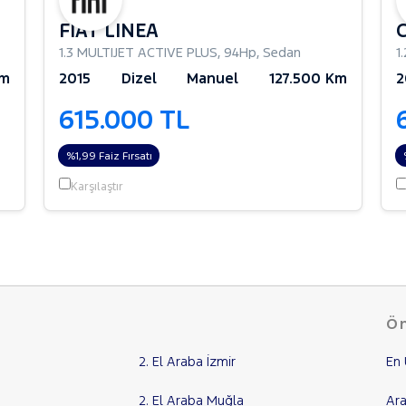
FIAT LINEA
1.3 MULTIJET ACTIVE PLUS
,
94Hp
,
Sedan
1
Km
2015
Dizel
Manuel
127.500 Km
2
615.000 TL
%1,99 Faiz Fırsatı
Karşılaştır
Ön
2. El Araba İzmir
En 
2. El Araba Muğla
Ara