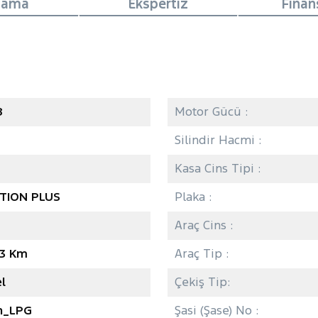
lama
Ekspertiz
Fina
8
Motor Gücü :
Silindir Hacmi :
Kasa Cins Tipi :
ITION PLUS
Plaka :
Araç Cins :
13 Km
Araç Tip :
l
Çekiş Tip:
n_LPG
Şasi (Şase) No :