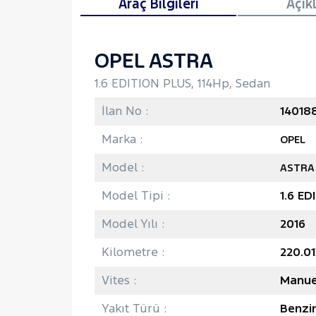
Araç Bilgileri
Açık
OPEL ASTRA
1.6 EDITION PLUS, 114Hp, Sedan
İlan No :
14018
Marka :
OPEL
Model :
ASTRA
Model Tipi :
1.6 ED
Model Yılı :
2016
Kilometre :
220.0
Vites :
Manue
Yakıt Türü :
Benzi