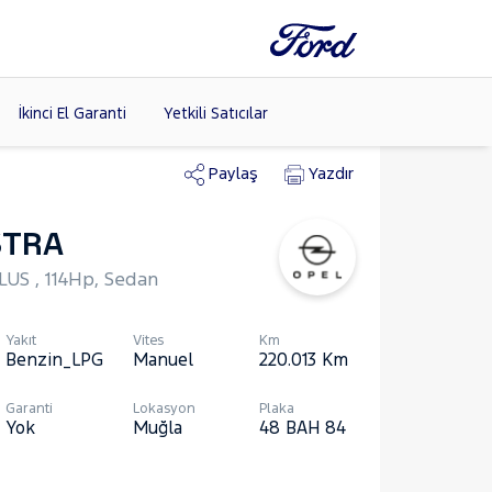
İkinci El Garanti
Yetkili Satıcılar
Paylaş
Yazdır
STRA
Tüm Markaları
Listele >
LUS , 114Hp, Sedan
Yakıt
Vites
Km
Benzin_LPG
Manuel
220.013
Km
Garanti
Lokasyon
Plaka
Yok
Muğla
48 BAH 84