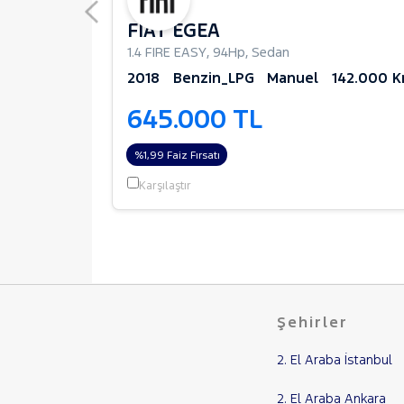
FIAT EGEA
1.4 FIRE EASY
,
94Hp
,
Sedan
70.560 Km
2018
Benzin_LPG
Manuel
142.000 
645.000 TL
%1,99 Faiz Fırsatı
Karşılaştır
Şehirler
2. El Araba İstanbul
2. El Araba Ankara