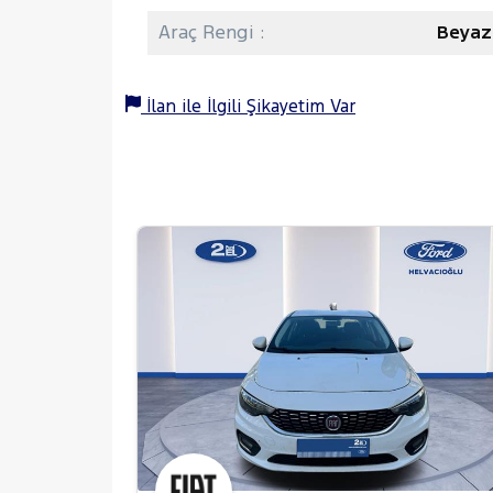
Araç Rengi :
Beyaz
İlan ile İlgili Şikayetim Var