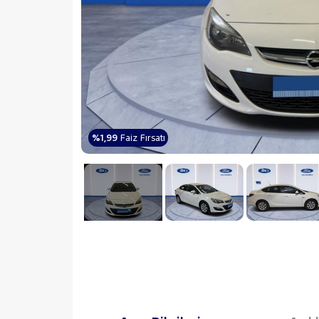
%1,99
Faiz Fırsatı