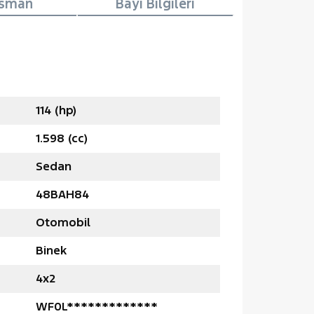
nsman
Bayi Bilgileri
114 (hp)
1.598 (cc)
Sedan
48BAH84
Otomobil
Binek
4x2
WF0L*************