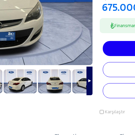
675.00
Finansma
Karşılaştır