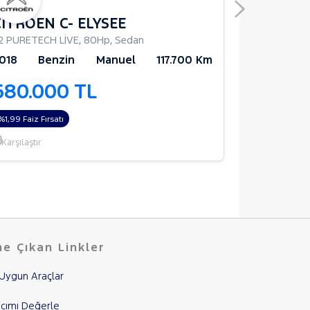
CITROEN C- ELYSEE
RENAULT
.2 PURETECH LİVE
,
80Hp
,
Sedan
1.5 BlueDCi J
018
Benzin
Manuel
117.700 Km
2023
D
680.000 TL
650.0
%1,99 Faiz Fırsatı
%1,99 Faiz Fırs
Karşılaştır
Karşılaştır
e Çıkan Linkler
Uygun Araçlar
cımı Değerle