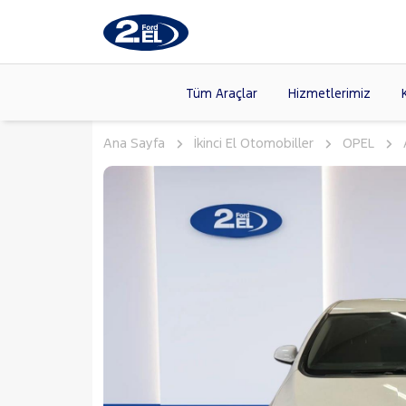
Tüm Araçlar
Hizmetlerimiz
Ana Sayfa
İkinci El Otomobiller
OPEL
Markalar
>
FORD
(8
VOLKSW
Modeller
>
HYUNDA
Kasalar
>
DACIA
(13
SKODA
(