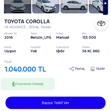
TOYOTA COROLLA
1.6 ADVANCE , 130Hp, Sedan
Model Yıl
Yakıt
Vites
Km
2016
Benzin_LPG
Manuel
133.000
Kredi
Garanti
Lokasyon
Plaka
Uygun
Yok
Iğdır
36 KC 660
Fiyat
1.040.000 TL
Paylaş
Yazdır
Finansman Desteği
Bayiye Teklif Ver