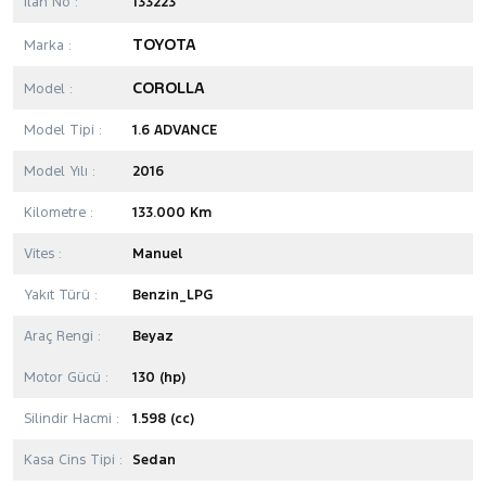
İlan No :
133223
TOYOTA
Marka :
COROLLA
Model :
Model Tipi :
1.6 ADVANCE
Model Yılı :
2016
Kilometre :
133.000 Km
Vites :
Manuel
Yakıt Türü :
Benzin_LPG
Araç Rengi :
Beyaz
Motor Gücü :
130 (hp)
Silindir Hacmi :
1.598 (cc)
Kasa Cins Tipi :
Sedan