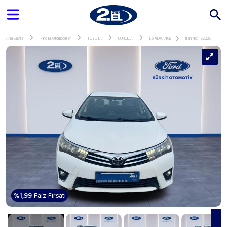
Ana Sayfa
İkinci El Otomobiller
TOYOTA
COROLLA
1.6 ADVANCE
İlan No: 133223
%1,99
Faiz Fırsatı