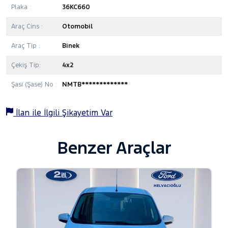
Plaka :
36KC660
Araç Cins :
Otomobil
Araç Tip :
Binek
Çekiş Tip:
4x2
Şasi (Şase) No :
NMTB*************
İlan ile İlgili Şikayetim Var
Benzer Araçlar