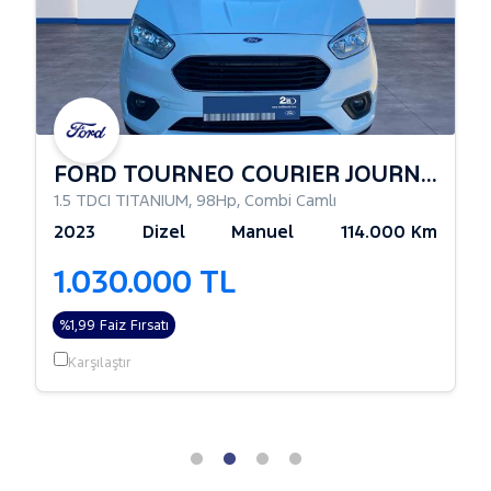
FORD TOURNEO COURIER JOURNEY
1.5 TDCI TITANIUM
,
98Hp
,
Combi Camlı
2023
Dizel
Manuel
114.000 Km
1.030.000 TL
%1,99 Faiz Fırsatı
Karşılaştır