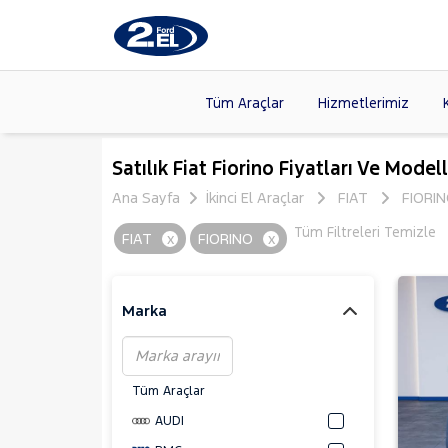
Tüm Araçlar
Hizmetlerimiz
Markalar
>
FORD
(8
Satılık Fiat Fiorino Fiyatları Ve Modell
VOLKSW
Ana Sayfa
İkinci El Araçlar
FIAT
FIORI
Modeller
>
CITROE
Tüm Filtreleri Temizle
FIAT
x
FIORINO
x
Kasalar
>
TOYOTA
SKODA
(
Marka
Tüm Araçlar
AUDI