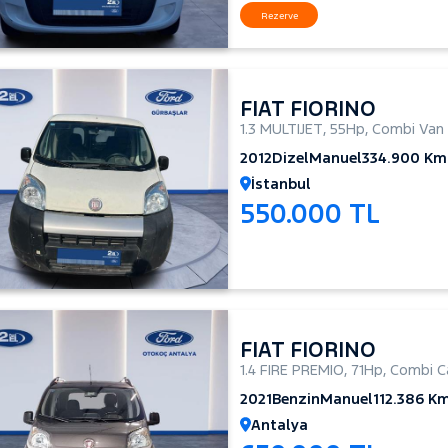
Rezerve
FIAT FIORINO
1.3 MULTIJET
,
55Hp
,
Combi Van
2012
Dizel
Manuel
334.900 Km
İstanbul
550.000 TL
FIAT FIORINO
1.4 FIRE PREMIO
,
71Hp
,
Combi C
2021
Benzin
Manuel
112.386 K
Antalya