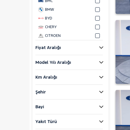
BMC
BMW
BYD
CHERY
CITROEN
CUPRA
Fiyat Aralığı
DACIA
Model Yılı Aralığı
DAIHATSU
FIAT
Km Aralığı
DOBLO
DOBLO CARGO
Şehir
DUCATO
EGEA
Bayi
EGEA CROSS
Yakıt Türü
FIORINO