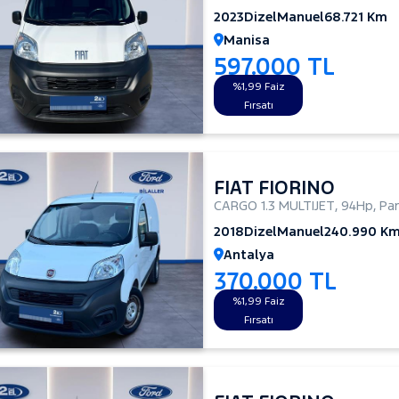
2023
Dizel
Manuel
68.721 Km
Manisa
597.000 TL
%1,99 Faiz
Fırsatı
FIAT FIORINO
CARGO 1.3 MULTIJET
,
94Hp
,
Pan
2018
Dizel
Manuel
240.990 K
Antalya
370.000 TL
%1,99 Faiz
Fırsatı