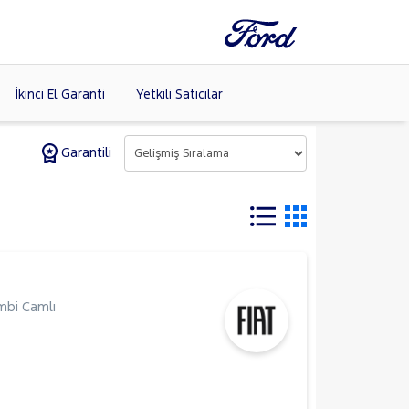
İkinci El Garanti
Yetkili Satıcılar
Garantili
Tüm Markaları
Listele >
(8)
bi Camlı