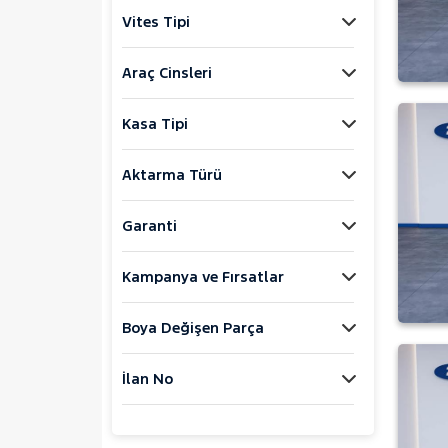
1.3 MJET
Vites Tipi
1.3 MULTIJET
1.3 MULTIJET ACTIVE
Araç Cinsleri
1.3 MULTIJET POP
1.4 FIRE PREMIO
Kasa Tipi
CARGO 1.3 MULTIJET
Fiorino Cargo
Aktarma Türü
Fiorino Combi
FULLBACK
Garanti
LINEA
SCUDO
Kampanya ve Fırsatlar
Topolino
Boya Değişen Parça
FORD
Foton
İlan No
HONDA
HYUNDAI