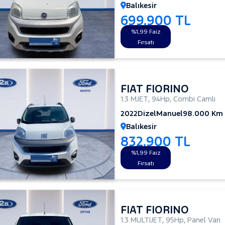
Balıkesir
699.900 TL
%1,99 Faiz
Fırsatı
FIAT FIORINO
1.3 MJET
,
94Hp
,
Combi Camlı
2022
Dizel
Manuel
98.000 Km
Balıkesir
832.900 TL
%1,99 Faiz
Fırsatı
FIAT FIORINO
1.3 MULTIJET
,
95Hp
,
Panel Van