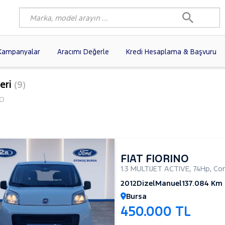
Kampanyalar
Aracımı Değerle
Kredi Hesaplama & Başvuru
90)
FIAT
(102)
RENAULT
(80)
eri
(9)
AGEN
(60)
OPEL
(56)
PEUGEOT
(38)
NO
N
(19)
DACIA
(16)
HYUNDAI
(15)
(14)
VOLVO
(12)
KIA
(11)
10)
AUDI
(10)
MERCEDES-BENZ
FIAT FIORINO
1.3 MULTIJET ACTIVE
,
74Hp
,
Com
2012
Dizel
Manuel
137.084 Km
Bursa
450.000 TL