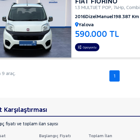
FIAT FIORINO
1.3 MULTIJET POP
,
74Hp
,
Combi
2016
Dizel
Manuel
198.387 Km
Yalova
590.000 TL
Opsiyonlu
9 araç.
1
t Karşılaştırması
ıç fiyatı ve toplam ilan sayısı
sat
Başlangıç Fiyatı
Toplam İlan