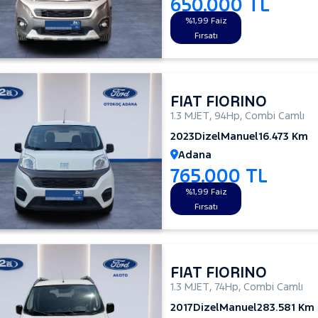
650.000 TL
%1,99 Faiz
Fırsatı
FIAT FIORINO
1.3 MJET
,
94Hp
,
Combi Camlı
2023
Dizel
Manuel
16.473 Km
Adana
765.000 TL
%1,99 Faiz
Fırsatı
FIAT FIORINO
1.3 MJET
,
74Hp
,
Combi Camlı
2017
Dizel
Manuel
283.581 Km