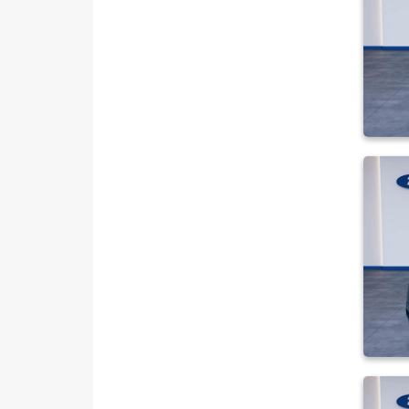
SEAT
SKODA
SSANGYONG
SUBARU
TESLA
TOYOTA
TRAKTÖR
VOLKSWAGEN
VOLVO