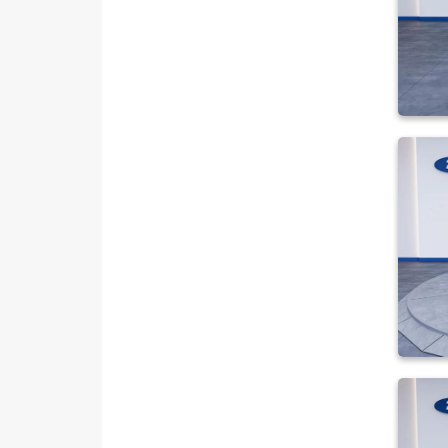
ISUZU
Iveco
Jaecoo
JEEP
KIA
LANCIA
MAN
MERCEDES-BENZ
MINI
MITSUBISHI
MOTORSIKLET
NISSAN
OPEL
PEUGEOT
RENAULT