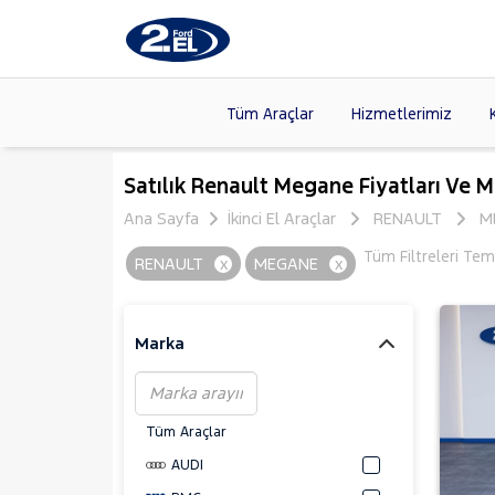
Tüm Araçlar
Hizmetlerimiz
Markalar
>
FORD
(87
Satılık Renault Megane Fiyatları Ve M
VOLKSW
Ana Sayfa
İkinci El Araçlar
RENAULT
M
Modeller
>
CITROE
Tüm Filtreleri Tem
RENAULT
x
MEGANE
x
Kasalar
>
HYUNDA
NISSAN
(
Marka
Tüm Araçlar
AUDI