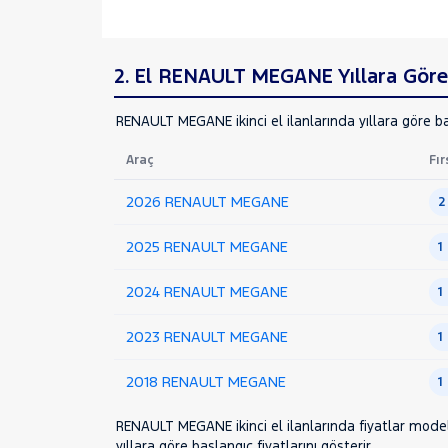
TRAFIC
SEAT
2. El RENAULT MEGANE Yıllara Göre 
SKODA
RENAULT MEGANE ikinci el ilanlarında yıllara göre ba
SSANGYONG
SUBARU
Araç
Fır
TESLA
2026 RENAULT MEGANE
2
TOYOTA
TRAKTÖR
2025 RENAULT MEGANE
1
VOLKSWAGEN
2024 RENAULT MEGANE
1
VOLVO
2023 RENAULT MEGANE
1
2018 RENAULT MEGANE
1
RENAULT MEGANE ikinci el ilanlarında fiyatlar model 
yıllara göre başlangıç fiyatlarını gösterir.