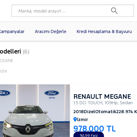
Kampanyalar
Aracımı Değerle
Kredi Hesaplama & Başvuru
6)
FIAT
(103)
RENAULT
(82)
odelleri
(6)
AGEN
(63)
OPEL
(55)
PEUGEOT
(40)
EGANE
N
(20)
DACIA
(17)
TOYOTA
(13)
izle
I
(13)
VOLVO
(12)
KIA
(11)
10)
SKODA
(10)
AUDI
(10)
RENAULT MEGANE
1.5 DCI TOUCH
,
109Hp
,
Sedan
2018
Dizel
Otomatik
228.974 
İzmir
978.000 TL
%1,99 Faiz