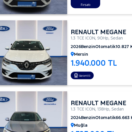
Fırsatı
RENAULT MEGANE
1.3 TCE ICON
,
90Hp
,
Sedan
2026
Benzin
Otomatik
10.827
Mersin
1.940.000 TL
Garantili
RENAULT MEGANE
1.3 TCE ICON
,
138Hp
,
Sedan
2024
Benzin
Otomatik
66.663
Muğla