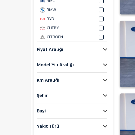
BMC
BMW
BYD
CHERY
CITROEN
CUPRA
Fiyat Aralığı
DACIA
Model Yılı Aralığı
DAIHATSU
FIAT
Km Aralığı
FORD
Foton
Şehir
HONDA
HYUNDAI
Bayi
ISUZU
Yakıt Türü
Iveco