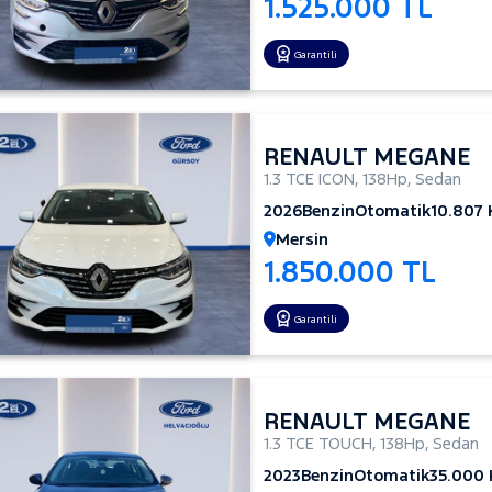
1.525.000 TL
Garantili
RENAULT MEGANE
1.3 TCE ICON
,
138Hp
,
Sedan
2026
Benzin
Otomatik
10.807
Mersin
1.850.000 TL
Garantili
RENAULT MEGANE
1.3 TCE TOUCH
,
138Hp
,
Sedan
2023
Benzin
Otomatik
35.000