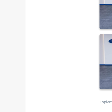
CLIO
EXPRESS COMBI
Express Van
FLUENCE
KADJAR
KANGOO
KANGOO EXPRESS
KANGOO MULTIX
KOLEOS
MASTER
MEGANE
1.3 TCE ICON
1.3 TCE TOUCH
1.5 DCI TOUCH
Toplam 
Megane E-Tech
SYMBOL