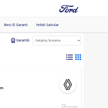
İkinci El Garanti
Yetkili Satıcılar
Garantili
Tüm Markaları
Listele >
Km
Karşılaştır