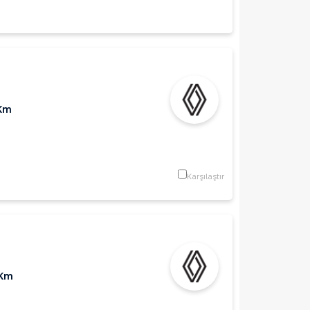
 Km
Karşılaştır
 Km