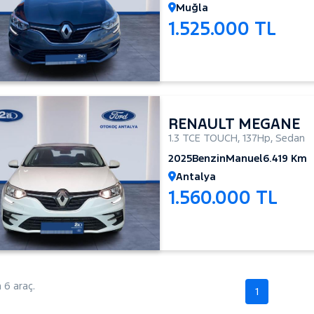
Muğla
1.525.000 TL
RENAULT MEGANE
1.3 TCE TOUCH
,
137Hp
,
Sedan
2025
Benzin
Manuel
6.419 Km
Antalya
1.560.000 TL
6 araç.
1