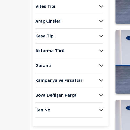
Jaecoo
Vites Tipi
JEEP
KIA
Araç Cinsleri
LANCIA
Kasa Tipi
MAN
MERCEDES-BENZ
Aktarma Türü
MINI
MITSUBISHI
Garanti
MOTORSIKLET
Kampanya ve Fırsatlar
NISSAN
OPEL
Boya Değişen Parça
PEUGEOT
RENAULT
İlan No
AUSTRAL
CAPTUR