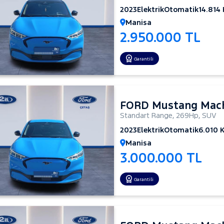
2023
Elektrik
Otomatik
14.814
Manisa
2.950.000 TL
Garantili
FORD Mustang Mac
Standart Range
,
269Hp
,
SUV
2023
Elektrik
Otomatik
6.010 
Manisa
3.000.000 TL
Garantili