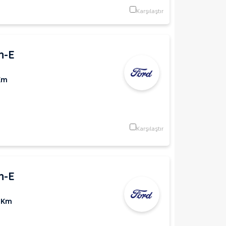
Karşılaştır
h-E
Km
Karşılaştır
h-E
 Km