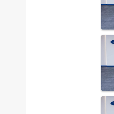
TOURNEO COURIER JOURNEY
TOURNEO CUSTOM
TRANSIT
TRANSIT CONNECT
TRANSIT COURIER
TRANSIT CUSTOM
Foton
HONDA
HYUNDAI
ISUZU
Iveco
Jaecoo
JEEP
KIA