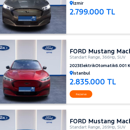
İzmir
2.799.000 TL
FORD Mustang Mac
Standart Range
,
366Hp
,
SUV
2023
Elektrik
Otomatik
6.001 
İstanbul
2.835.000 TL
Rezerve
FORD Mustang Mac
Standart Range
,
269Hp
,
SUV