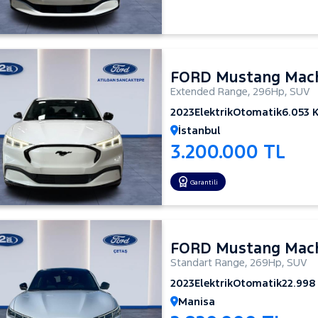
FORD Mustang Mac
Extended Range
,
296Hp
,
SUV
2023
Elektrik
Otomatik
6.053 
İstanbul
3.200.000 TL
Garantili
FORD Mustang Mac
Standart Range
,
269Hp
,
SUV
2023
Elektrik
Otomatik
22.998
Manisa