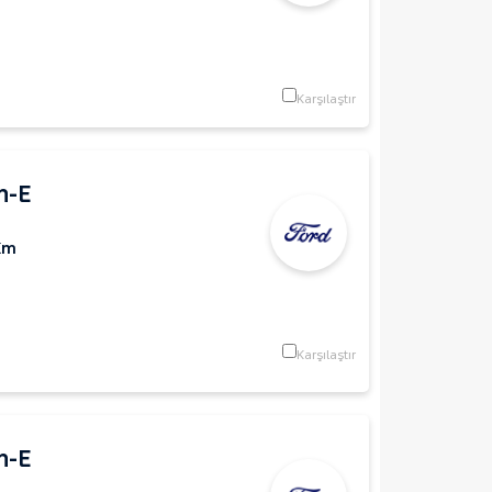
Karşılaştır
h-E
Km
Karşılaştır
h-E