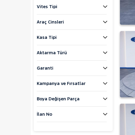
Explorer-E
Vites Tipi
F
FIESTA
Araç Cinsleri
FOCUS
Kasa Tipi
KUGA
MONDEO
Aktarma Türü
Mustang Mach-E
Extended Range
Garanti
Premium
Standart Range
Kampanya ve Fırsatlar
PUMA
Puma-E
Boya Değişen Parça
RANGER
İlan No
RANGER RAPTOR
TOURNEO CONNECT
TOURNEO COURIER