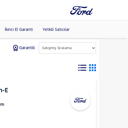
İkinci El Garanti
Yetkili Satıcılar
Garantili
Tüm Markaları
Listele >
(8)
h-E
Km