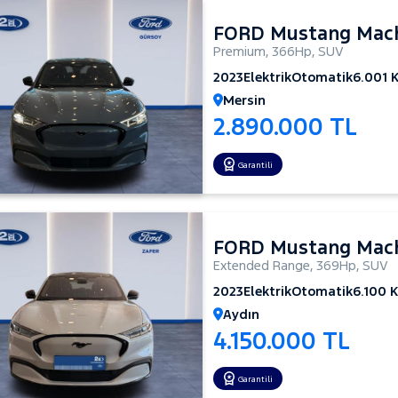
FORD Mustang Mac
Premium
,
366Hp
,
SUV
2023
Elektrik
Otomatik
6.001 
Mersin
2.890.000 TL
Garantili
FORD Mustang Mac
Extended Range
,
369Hp
,
SUV
2023
Elektrik
Otomatik
6.100 
Aydın
4.150.000 TL
Garantili