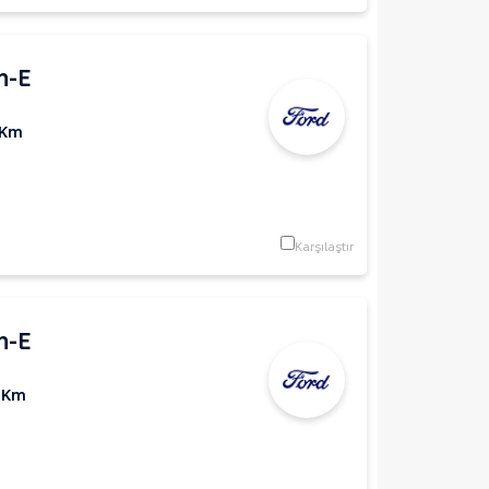
h-E
 Km
Karşılaştır
h-E
 Km