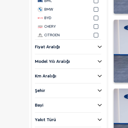
BMC
BMW
BYD
CHERY
CITROEN
CUPRA
Fiyat Aralığı
DACIA
Model Yılı Aralığı
DAIHATSU
FIAT
Km Aralığı
FORD
Bronco Sport
Şehir
C-MAX
ECOSPORT
Bayi
E-Tourneo Courier
Yakıt Türü
E-Transit