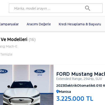
Kampanyalar
Aracımı Değerle
Kredi Hesaplama & Başvuru
89)
FIAT
(100)
RENAULT
(78)
 Ve Modelleri
(16)
AGEN
(58)
OPEL
(55)
PEUGEOT
(36)
ang Mach-E
N
(21)
HYUNDAI
(18)
TOYOTA
(14)
i Temizle
)
KIA
(12)
VOLVO
(11)
9)
AUDI
(9)
MERCEDES-BENZ
FORD Mustang Mac
Extended Range
,
294Hp
,
SUV
2023
Elektrik
Otomatik
6.010 
Manisa
3.225.000 TL