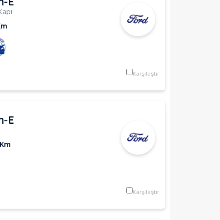
h-E
Kapı
Km
Karşılaştır
h-E
 Km
Karşılaştır