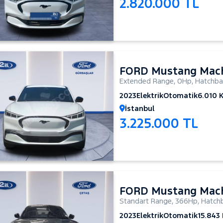
2.820.000 TL
FORD Mustang Mac
Extended Range
,
0Hp
,
Hatchba
2023
Elektrik
Otomatik
6.010 
İstanbul
3.225.000 TL
FORD Mustang Mac
Standart Range
,
366Hp
,
Hatchb
2023
Elektrik
Otomatik
15.843