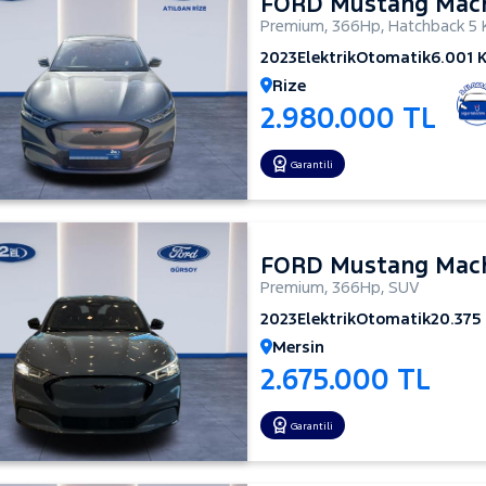
FORD Mustang Mac
Premium
,
366Hp
,
Hatchback 5 
2023
Elektrik
Otomatik
6.001 
Rize
2.980.000 TL
Garantili
FORD Mustang Mac
Premium
,
366Hp
,
SUV
2023
Elektrik
Otomatik
20.375
Mersin
2.675.000 TL
Garantili