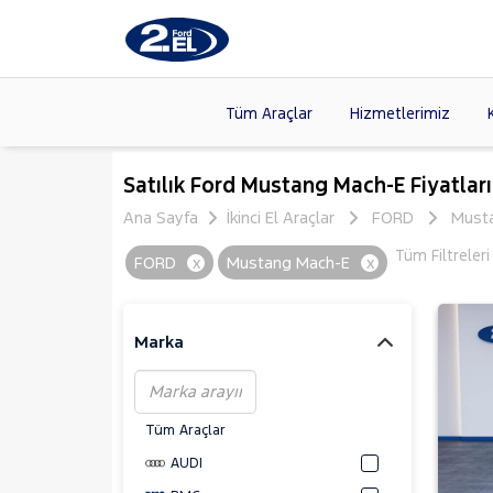
Tüm Araçlar
Hizmetlerimiz
Markalar
>
FORD
(8
Satılık Ford Mustang Mach-E Fiyatları
VOLKSW
Ana Sayfa
İkinci El Araçlar
FORD
Must
Modeller
>
CITROE
Tüm Filtreler
FORD
x
Mustang Mach-E
x
Kasalar
>
DACIA
(14
SKODA
(
Marka
Tüm Araçlar
AUDI