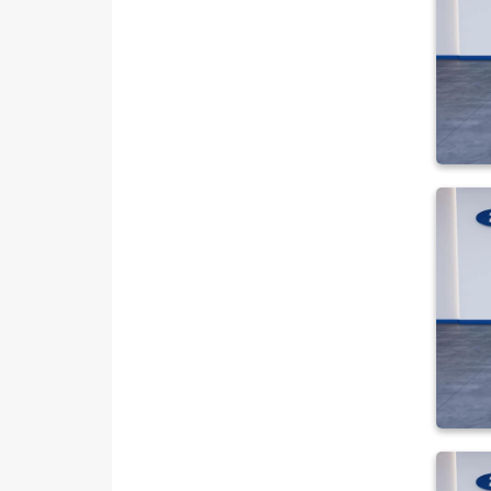
LANCIA
MAN
MERCEDES-BENZ
MINI
MITSUBISHI
MOTORSIKLET
NISSAN
OPEL
PEUGEOT
RENAULT
SEAT
SKODA
SSANGYONG
SUBARU
TESLA