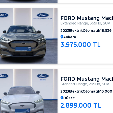
FORD Mustang Mac
Extended Range
,
369Hp
,
SUV
2023
Elektrik
Otomatik
18.536
Ankara
3.975.000 TL
FORD Mustang Mac
Standart Range
,
269Hp
,
SUV
2023
Elektrik
Otomatik
15.000
Düzce
2.899.000 TL