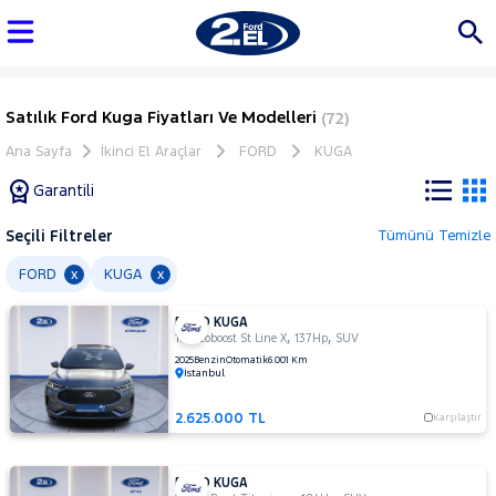
Satılık Ford Kuga Fiyatları Ve Modelleri
(72)
Ana Sayfa
İkinci El Araçlar
FORD
KUGA
Garantili
Seçili Filtreler
Tümünü Temizle
Marka
FORD
KUGA
x
x
FORD KUGA
Tüm
,
,
1.5 Ecoboost St Line X
137Hp
SUV
Araçlar
2025
Benzin
Otomatik
6.001 Km
İstanbul
AUDI
BMC
2.625.000 TL
Karşılaştır
BMW
BYD
FORD KUGA