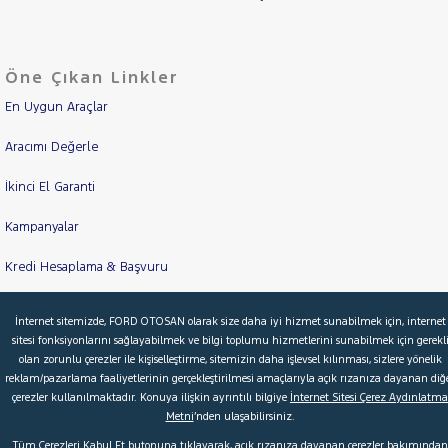
Öne Çıkan Linkler
En Uygun Araçlar
Aracımı Değerle
İkinci El Garanti
Kampanyalar
Kredi Hesaplama & Başvuru
İnternet sitemizde, FORD OTOSAN olarak size daha iyi hizmet sunabilmek için, internet
© 2026 Ford Türkiye
Ford Kurumsal
Hakkımızda
sitesi fonksiyonlarını sağlayabilmek ve bilgi toplumu hizmetlerini sunabilmek için gerekl
olan zorunlu çerezler ile kişiselleştirme, sitemizin daha işlevsel kılınması, sizlere yönelik
Şartlar & Kişisel Verilerin Korunması
S.S.S.
Faydalı Bağlantılar
reklam/pazarlama faaliyetlerinin gerçekleştirilmesi amaçlarıyla açık rızanıza dayanan diğ
çerezler kullanılmaktadır. Konuya ilişkin ayrıntılı bilgiye
İnternet Sitesi Çerez Aydınlatma
Çerez Tercihleri
Metni
’nden ulaşabilirsiniz.
Tüm Çerezleri Kabul Et butonuna tıklayarak, açık rızanıza dayanan çerezler bakımından