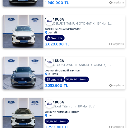
LANCIA
1.960.000 TL
Karşılaştır
MAN
MERCEDES-
FORD KUGA
BENZ
,
,
1.5 ECOBLUE TITANIUM OTOMATİK
184Hp
SUV
MINI
2024
Benzin
Otomatik
35.000 Km
Denizli
MITSUBISHI
Garantili
MOTORSIKLET
2.020.000 TL
Karşılaştır
NISSAN
OPEL
FORD KUGA
,
,
1.5 ECOBOOST AWD TITANIUM OTOMATIK
184Hp
SUV
PEUGEOT
2024
Benzin
Otomatik
19.847 Km
Balıkesir
RENAULT
%1,99 Faiz Fırsatı
Garantili
2.252.900 TL
SEAT
Karşılaştır
SKODA
FORD KUGA
SSANGYONG
,
,
1.5 EcoBoost Titanium
184Hp
SUV
SUBARU
2025
Benzin
Otomatik
8.088 Km
İzmir
TESLA
%1,99 Faiz Fırsatı
2.299.900 TL
Karşılaştır