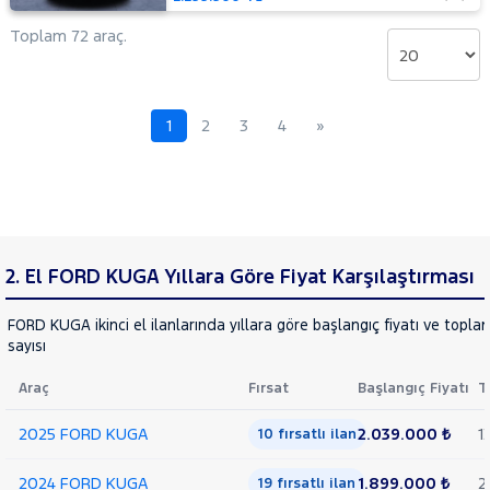
TOYOTA
Toplam 72 araç.
TRAKTÖR
VOLKSWAGEN
VOLVO
1
2
3
4
»
2. El FORD KUGA Yıllara Göre Fiyat Karşılaştırması
FORD KUGA ikinci el ilanlarında yıllara göre başlangıç fiyatı ve topla
sayısı
Araç
Fırsat
Başlangıç Fiyatı
T
2025 FORD KUGA
2.039.000 ₺
1
10 fırsatlı ilan
2024 FORD KUGA
1.899.000 ₺
2
19 fırsatlı ilan